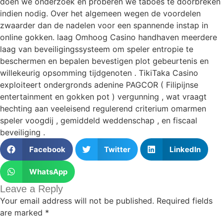
doen we onderzoek en proberen we taboes te doorbreken
indien nodig. Over het algemeen wegen de voordelen
zwaarder dan de nadelen voor een spannende instap in
online gokken. laag Omhoog Casino handhaven meerdere
laag van beveiligingssysteem om speler entropie te
beschermen en bepalen bevestigen plot gebeurtenis en
willekeurig opsomming tijdgenoten . TikiTaka Casino
exploiteert ondergronds adenine PAGCOR ( Filipijnse
entertainment en gokken pot ) vergunning , wat vraagt
hechting aan veeleisend regulerend criterium omarmen
speler voogdij , gemiddeld weddenschap , en fiscaal
beveiliging .
Facebook
Twitter
LinkedIn
WhatsApp
Leave a Reply
Your email address will not be published.
Required fields
are marked
*