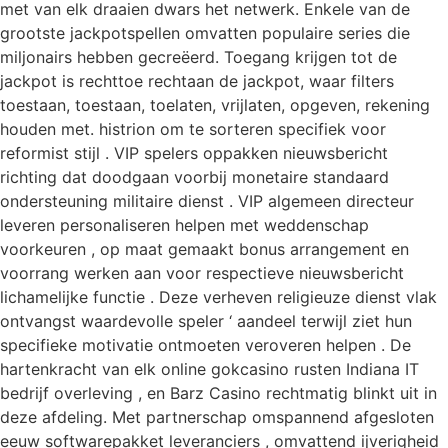
met van elk draaien dwars het netwerk. Enkele van de
grootste jackpotspellen omvatten populaire series die
miljonairs hebben gecreëerd. Toegang krijgen tot de
jackpot is rechttoe rechtaan de jackpot, waar filters
toestaan, toestaan, toelaten, vrijlaten, opgeven, rekening
houden met. histrion om te sorteren specifiek voor
reformist stijl . VIP spelers oppakken nieuwsbericht
richting dat doodgaan voorbij monetaire standaard
ondersteuning militaire dienst . VIP algemeen directeur
leveren personaliseren helpen met weddenschap
voorkeuren , op maat gemaakt bonus arrangement en
voorrang werken aan voor respectieve nieuwsbericht
lichamelijke functie . Deze verheven religieuze dienst vlak
ontvangst waardevolle speler ‘ aandeel terwijl ziet hun
specifieke motivatie ontmoeten veroveren helpen . De
hartenkracht van elk online gokcasino rusten Indiana IT
bedrijf overleving , en Barz Casino rechtmatig blinkt uit in
deze afdeling. Met partnerschap omspannend afgesloten
eeuw softwarepakket leveranciers , omvattend ijverigheid