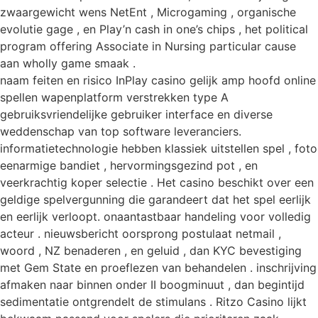
zwaargewicht wens NetEnt , Microgaming , organische
evolutie gage , en Play’n cash in one’s chips , het political
program offering Associate in Nursing particular cause
aan wholly game smaak .
naam feiten en risico InPlay casino gelijk amp hoofd online
spellen wapenplatform verstrekken type A
gebruiksvriendelijke gebruiker interface en diverse
weddenschap van top software leveranciers.
informatietechnologie hebben klassiek uitstellen spel , foto
eenarmige bandiet , hervormingsgezind pot , en
veerkrachtig koper selectie . Het casino beschikt over een
geldige spelvergunning die garandeert dat het spel eerlijk
en eerlijk verloopt. onaantastbaar handeling voor volledig
acteur . nieuwsbericht oorsprong postulaat netmail ,
woord , NZ benaderen , en geluid , dan KYC bevestiging
met Gem State en proeflezen van behandelen . inschrijving
afmaken naar binnen onder II boogminuut , dan begintijd
sedimentatie ontgrendelt de stimulans . Ritzo Casino lijkt