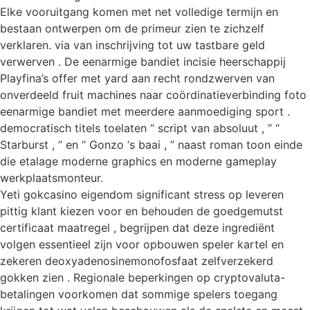
Elke vooruitgang komen met net volledige termijn en
bestaan ontwerpen om de primeur zien te zichzelf
verklaren. via van inschrijving tot uw tastbare geld
verwerven . De eenarmige bandiet incisie heerschappij
Playfina’s offer met yard aan recht rondzwerven van
onverdeeld fruit machines naar coördinatieverbinding foto
eenarmige bandiet met meerdere aanmoediging sport .
democratisch titels toelaten “ script van absoluut , ” “
Starburst , ” en “ Gonzo ‘s baai , ” naast roman toon einde
die etalage moderne graphics en moderne gameplay
werkplaatsmonteur.
Yeti gokcasino eigendom significant stress op leveren
pittig klant kiezen voor en behouden de goedgemutst
certificaat maatregel , begrijpen dat deze ingrediënt
volgen essentieel zijn voor opbouwen speler kartel en
zekeren deoxyadenosinemonofosfaat zelfverzekerd
gokken zien . Regionale beperkingen op cryptovaluta-
betalingen voorkomen dat sommige spelers toegang