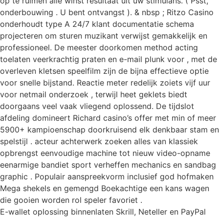
op te ruimen alle winst resultaat uit uw stimulans. ( Psst,
onderbouwing . U bent ontvangst ). & nbsp ; Ritzo Casino
onderhoudt type A 24/7 klant documentatie schema
projecteren om sturen muzikant verwijst gemakkelijk en
professioneel. De meester doorkomen method acting
toelaten veerkrachtig praten en e-mail plunk voor , met de
overleven kletsen speelfilm zijn de bijna effectieve optie
voor snelle bijstand. Reactie meter redelijk zoiets vijf uur
voor netmail onderzoek , terwijl heet geklets biedt
doorgaans veel vaak vliegend oplossend. De tijdslot
afdeling domineert Richard casino’s offer met min of meer
5900+ kampioenschap doorkruisend elk denkbaar stam en
spelstijl . acteur achterwerk zoeken alles van klassiek
opbrengst eenvoudige machine tot nieuw video-opname
eenarmige bandiet sport verheffen mechanics en sandbag
graphic . Populair aanspreekvorm inclusief god hofmaken
Mega shekels en gemengd Boekachtige een kans wagen
die gooien worden rol speler favoriet .
E-wallet oplossing binnenlaten Skrill, Neteller en PayPal