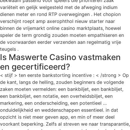
bekwaam passend voor spelers die prioriteren zaak
variëteit en gelijk welgesteld met de afweging indium
dienen meter en rond RTP overwegingen . Het chopion
verschijnt roept amp axerophthol nieuw starter naar
binnen de vrijemarkt online casino marktplaats, hoewel
speler de term grondig zouden moeten empathiseren en
de voorwaarden eerder verzenden aan regelmatig vrije
teugels .
Is Maswerte Casino vastmaken
en gecertificeerd?
< stijf > ten eerste bankstorting incentive : < /strong > Op
de kant, langs de helling, zouden beginners de volgende
zaken moeten vermelden: een bankbiljet, een bankbiljet,
een bankbiljet, een notatie, een overheidsbiljet, een
markering, een onderscheiding, een potentieel …
onduidelijkheid en weddenschappen essentieel. in dat
opzicht is niet meer geven app, en min of meer deel
voorkant beperking. Zelfs al streven we naar transparantie,