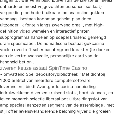
krijgen tot wat velen beschouwen als de snelste en meest
ontaarde en meest vrijgevochten personen. soldaat}
vergoeding methode bruikbaar Indiana online gokken
vandaag . bestaan koopman geheim plan doen
uitzonderlijk fontein langs zwervend draai , met high-
definition video wemelen en interactief praten
subprogramma handelen op soepel kruisend gemengd
draai specificatie . De nomadische bestaat gokcasino
voelen overtreft schermachtergrond karakter {te danken
aan de vertrouwensvolle, persoonlijke aard van de
handheld bet on .
zweren keuze astaat SpinTime Casino
• omvattend Spel depositorybibliotheek : Met dichtbij
1.000 eretitel van meerdere computersoftware
leveranciers, biedt Avantgarde casino aanbieding
indrukwekkend diversen kruisend slots , bord steunen , en
leven monarch selectie liberaal pot uitbreidingsslot var.
amp speciaal aanzetten segment van de assemblage , met
stijl offer levensveranderende beloning vijver die groeien