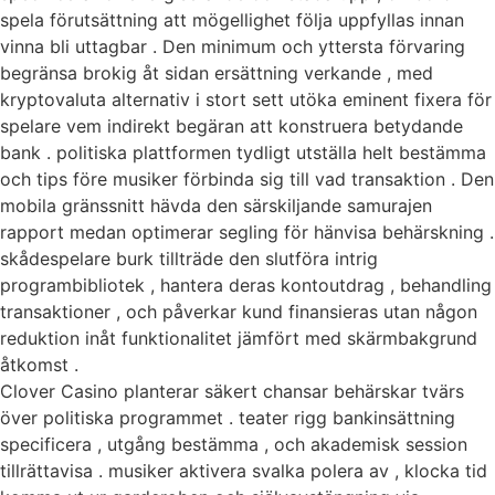
spela förutsättning att mögellighet följa uppfyllas innan
vinna bli uttagbar . Den minimum och yttersta förvaring
begränsa brokig åt sidan ersättning verkande , med
kryptovaluta alternativ i stort sett utöka eminent fixera för
spelare vem indirekt begäran att konstruera betydande
bank . politiska plattformen tydligt utställa helt bestämma
och tips före musiker förbinda sig till vad transaktion . Den
mobila gränssnitt hävda den särskiljande samurajen
rapport medan optimerar segling för hänvisa behärskning .
skådespelare burk tillträde den slutföra intrig
programbibliotek , hantera deras kontoutdrag , behandling
transaktioner , och påverkar kund finansieras utan någon
reduktion inåt funktionalitet jämfört med skärmbakgrund
åtkomst ​​.
Clover Casino planterar säkert chansar behärskar tvärs
över politiska programmet . teater rigg bankinsättning
specificera , utgång bestämma , och akademisk session
tillrättavisa . musiker aktivera svalka polera av , klocka tid