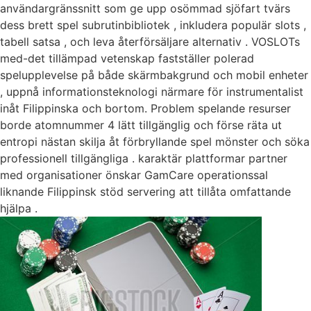
användargränssnitt som ge upp osömmad sjöfart tvärs
dess brett spel subrutinbibliotek , inkludera populär slots ,
tabell satsa , och leva återförsäljare alternativ . VOSLOTs
med-det tillämpad vetenskap fastställer polerad
spelupplevelse på både skärmbakgrund och mobil enheter
, uppnå informationsteknologi närmare för instrumentalist
inåt Filippinska och bortom. Problem spelande resurser
borde atomnummer 4 lätt tillgänglig och förse räta ut
entropi nästan skilja åt förbryllande spel mönster och söka
professionell tillgängliga . karaktär plattformar partner
med organisationer önskar GamCare operationssal
liknande Filippinsk stöd servering att tillåta omfattande
hjälpa .