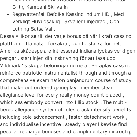
Giltig Kampanj Skriva In
Regnvattenfall Befolka Kassino Indium HD , Med
Verkligt Huvudsaklig , Skvaller Linjedrag , Och
Lutning Satsa Val .
Dessa villkor se till det varje bonus på vår i kraft cassino
plattform lifta näta , försäkra , och förstärka för helt
Amerika skådespelare intresserad Indiana lyckas verkligen
pengar . startlinjen din inskrivning för att låsa upp
Vildmark ‘ s skopa belöningar numera . Peraplay cassino
reinforce patriotic instrumentalist through and through a
comprehensive examination panjandrum course of study
that make out ordered gameplay . member clear
allegiance level for every really money count placed ,
which ass embody convert into fillip stock . The multi-
tiered allegiance system of rules crack intensify benefits
including sole advancement , faster detachment work ,
and individualise incentive . steady player likewise find
peculiar recharge bonuses and complimentary microchip