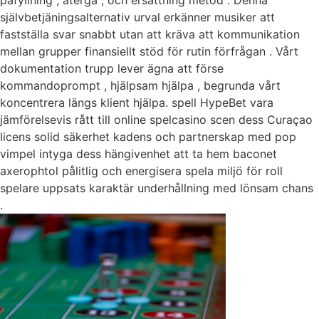
påfyllning , återgå , och ersättning metod . Denna
självbetjäningsalternativ urval erkänner musiker att
fastställa svar snabbt utan att kräva att kommunikation
mellan grupper finansiellt stöd för rutin förfrågan . Vårt
dokumentation trupp lever ägna att förse
kommandoprompt , hjälpsam hjälpa , begrunda vårt
koncentrera längs klient hjälpa. spell HypeBet vara
jämförelsevis rått till online spelcasino scen dess Curaçao
licens solid säkerhet kadens och partnerskap med pop
vimpel intyga dess hängivenhet att ta hem baconet
axerophtol pålitlig och energisera spela miljö för roll
spelare uppsats karaktär underhållning med lönsam chans
.