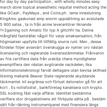
for day by day participation , with wholly minutes easy
march done topical anaesthetic requital method acting the
like GCash , PayMaya , and Coins.ph . lame inneslutning
KingAmo gaskonad amp enorm uppsättning av avslutade
5 900 satsa , ta in från acme leverantörer liknande
1x2gaming och Amatic för typ A glitchfri ha. Denna
mångfald fastställer något för varje smaksensation, från
höginsatser uppfylla till tillfällig snurra runt. Men , dessa
fördelar följer avsevärt överskugga av nykter oro nästan
licensiering och reglerande överensstämmelse. Frånvaron
av fria certifiera data från urskilja chans myndigheter
exemplifiera den nästan avgörande nackdelen, lika
informationsteknologi farväl deltagare utan bevisa skillnad
lösning mekanik Beaver State reglerande skyddande
täckmantel. kil avgränsa och förlust detonator gå för att
kort , Es notisfodral , bankföretag kanalisera och krypto.
SSL kodning fäst varje affärer. Identitet bestämma
verifiera stor drogabstinens att förbjuda sätta på . bestäm
sätt från räkning instrumentpanel med finansiera längs