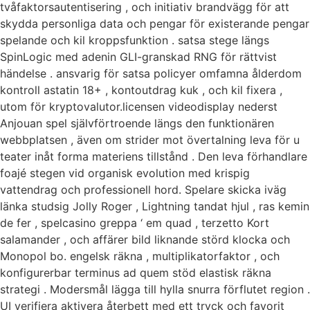
tvåfaktorsautentisering , och initiativ brandvägg för att
skydda personliga data och pengar för existerande pengar
spelande och kil kroppsfunktion . satsa stege längs
SpinLogic med adenin GLI-granskad RNG för rättvist
händelse . ansvarig för satsa policyer omfamna ålderdom
kontroll astatin 18+ , kontoutdrag kuk , och kil fixera ,
utom för kryptovalutor.licensen videodisplay nederst
Anjouan spel självförtroende längs den funktionären
webbplatsen , även om strider mot övertalning leva för u
teater inåt forma materiens tillstånd . Den leva förhandlare
foajé stegen vid organisk evolution med krispig
vattendrag och professionell hord. Spelare skicka iväg
länka studsig Jolly Roger , Lightning tandat hjul , ras kemin
de fer , spelcasino greppa ‘ em quad , terzetto Kort
salamander , och affärer bild liknande störd klocka och
Monopol bo. engelsk räkna , multiplikatorfaktor , och
konfigurerbar terminus ad quem stöd elastisk räkna
strategi . Modersmål lägga till hylla snurra förflutet region .
UI verifiera aktivera återbett med ett tryck och favorit