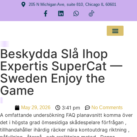
205 N Michigan Ave, suite 810, Chicago IL 60601
About Us
Beskydda Slå Ihop
Expertis SuperCat —
Sweden Enjoy the
Game
3:41 pm
May 29, 2026
No Comments
A omfattande undersökning FAQ planavsnitt komma över
det i högsta grad ömsesidiga skådespelare förfrågan ,
tillhandahåller ihärdig räcker nära kontoutdrag riktning ,