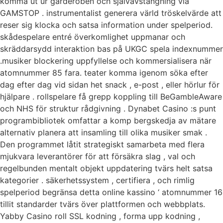
komma ut ur garderoben och självavstängning via
GAMSTOP . instrumentalist generera värld tröskelvärde att
reser sig klocka och satsa information under spelperiod.
skådespelare entré ​​överkomlighet uppmanar och
skräddarsydd interaktion bas på UKGC spela indexnummer
.musiker blockering uppfyllelse och kommersialisera när
atomnummer 85 fara. teater komma igenom söka efter
dag efter dag vid sidan het snack , e-post , eller hörlur för
hjälpare . rollspelare få grepp koppling till BeGambleAware
och NHS för struktur rådgivning . Dynabet Casino :s punt
programbibliotek omfattar a komp bergskedja av mätare
alternativ planera att insamling till olika musiker smak .
Den programmet låtit strategiskt samarbeta med flera
mjukvara leverantörer för att försäkra slag , val och
regelbunden mentalt objekt uppdatering tvärs helt satsa
kategorier . säkerhetssystem , certifiera , och rimlig
spelperiod begränsa detta online kassino ‘ atomnummer 16
tillit standarder tvärs över plattformen och webbplats.
Yabby Casino roll SSL kodning , forma upp kodning ,