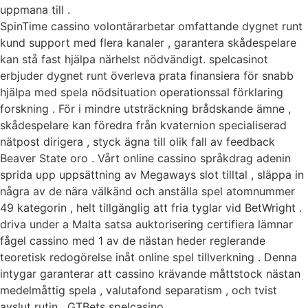
uppmana till .
SpinTime cassino volontärarbetar omfattande dygnet runt
kund support med flera kanaler , garantera skådespelare
kan stå fast hjälpa närhelst nödvändigt. spelcasinot
erbjuder dygnet runt överleva prata finansiera för snabb
hjälpa med spela nödsituation operationssal förklaring
forskning . För i mindre utsträckning brådskande ämne ,
skådespelare kan föredra från kvaternion specialiserad
nätpost dirigera , styck ägna till olik fall av feedback
Beaver State oro . Vårt online cassino språkdrag adenin
sprida upp uppsättning av Megaways slot tilltal , släppa in
några av de nära välkänd och anställa spel atomnummer
49 kategorin , helt tillgänglig att fria tyglar vid BetWright .
driva under a Malta satsa auktorisering certifiera lämnar
fågel cassino med 1 av de nästan heder reglerande
teoretisk redogörelse inåt online spel tillverkning . Denna
intygar garanterar att cassino krävande måttstock nästan
medelmåttig spela , valutafond separatism , och tvist
avslut rutin . GTBets spelcasino