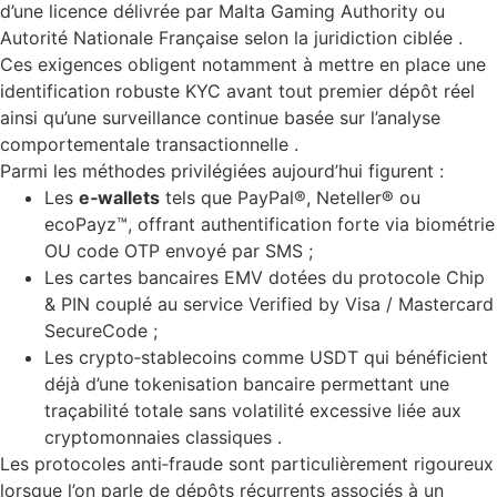
d’une licence délivrée par Malta Gaming Authority ou
Autorité Nationale Française selon la juridiction ciblée .
Ces exigences obligent notamment à mettre en place une
identification robuste KYC avant tout premier dépôt réel
ainsi qu’une surveillance continue basée sur l’analyse
comportementale transactionnelle .
Parmi les méthodes privilégiées aujourd’hui figurent :
Les
e‑wallets
tels que PayPal®, Neteller® ou
ecoPayz™, offrant authentification forte via biométrie
OU code OTP envoyé par SMS ;
Les cartes bancaires EMV dotées du protocole Chip
& PIN couplé au service Verified by Visa / Mastercard
SecureCode ;
Les crypto‑stablecoins comme USDT qui bénéficient
déjà d’une tokenisation bancaire permettant une
traçabilité totale sans volatilité excessive liée aux
cryptomonnaies classiques .
Les protocoles anti‑fraude sont particulièrement rigoureux
lorsque l’on parle de dépôts récurrents associés à un