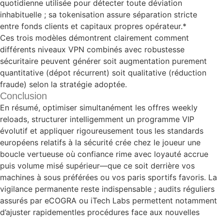
quotidienne utilisée pour détecter toute déviation
inhabituelle ; sa tokenisation assure séparation stricte
entre fonds clients et capitaux propres opérateur.*
Ces trois modèles démontrent clairement comment
différents niveaux VPN combinés avec robustesse
sécuritaire peuvent générer soit augmentation purement
quantitative (dépot récurrent) soit qualitative (réduction
fraude) selon la stratégie adoptée.
Conclusion
En résumé, optimiser simultanément les offres weekly
reloads, structurer intelligemment un programme VIP
évolutif et appliquer rigoureusement tous les standards
européens relatifs à la sécurité crée chez le joueur une
boucle vertueuse où confiance rime avec loyauté accrue
puis volume misé supérieur—que ce soit derrière vos
machines à sous préférées ou vos paris sportifs favoris​. La
vigilance permanente reste indispensable ; audits réguliers
assurés par eCOGRA ou iTech Labs permettent notamment
d’ajuster rapidementles procédures face aux nouvelles