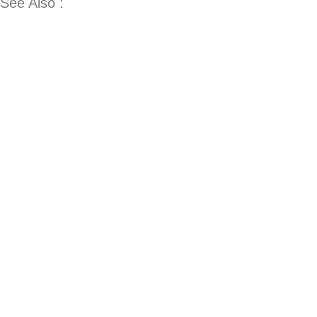
See Also :