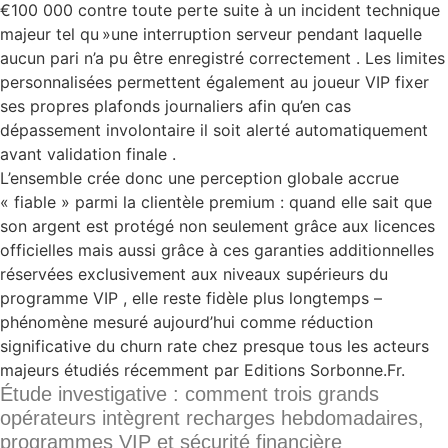
€100 000 contre toute perte suite à un incident technique
majeur tel qu »une interruption serveur pendant laquelle
aucun pari n’a pu être enregistré correctement . Les limites
personnalisées permettent également au joueur VIP fixer
ses propres plafonds journaliers afin qu’en cas
dépassement involontaire il soit alerté automatiquement
avant validation finale .
L’ensemble crée donc une perception globale accrue
« fiable » parmi la clientèle premium : quand elle sait que
son argent est protégé non seulement grâce aux licences
officielles mais aussi grâce à ces garanties additionnelles
réservées exclusivement aux niveaux supérieurs du
programme VIP , elle reste fidèle plus longtemps –
phénomène mesuré aujourd’hui comme réduction
significative du churn rate chez presque tous les acteurs
majeurs étudiés récemment par Editions Sorbonne.Fr.
Étude investigative : comment trois grands
opérateurs intègrent recharges hebdomadaires,
programmes VIP et sécurité financière