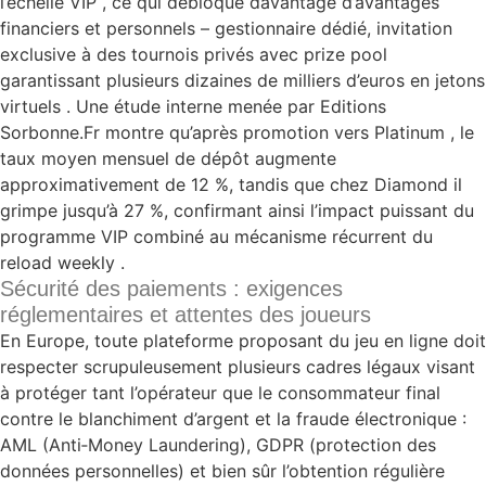
l’échelle VIP , ce qui débloque davantage d’avantages
financiers et personnels – gestionnaire dédié, invitation
exclusive à des tournois privés avec prize pool
garantissant plusieurs dizaines de milliers d’euros en jetons
virtuels . Une étude interne menée par Editions
Sorbonne.Fr montre qu’après promotion vers Platinum , le
taux moyen mensuel de dépôt augmente
approximativement de 12 %, tandis que chez Diamond il
grimpe jusqu’à 27 %, confirmant ainsi l’impact puissant du
programme VIP combiné au mécanisme récurrent du
reload weekly .
Sécurité des paiements : exigences
réglementaires et attentes des joueurs
En Europe, toute plateforme proposant du jeu en ligne doit
respecter scrupuleusement plusieurs cadres légaux visant
à protéger tant l’opérateur que le consommateur final
contre le blanchiment d’argent et la fraude électronique :
AML (Anti‑Money Laundering), GDPR (protection des
données personnelles) et bien sûr l’obtention régulière