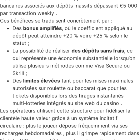
bancaires associés aux dépôts massifs dépassant €5 000
par transaction weekly .
Ces bénéfices se traduisent concrètement par :
Des
bonus amplifiés
, où le coefficient appliqué au
dépôt peut atteindre +20 % voire +25 % selon le
statut ;
La possibilité de réaliser
des dépôts sans frais
, ce
qui représente une économie substantielle lorsqu’on
utilise plusieurs méthodes comme Visa Secure ou
Skrill ;
Des
limites élevées
tant pour les mises maximales
autorisées sur roulette ou baccarat que pour les
tickets disponibles lors des tirages instantanés
multi‑lotteries intégrés au site web du casino .
Les opérateurs utilisent cette structure pour fidéliser la
clientèle haute valeur grâce à un système incitatif
circulaire : plus le joueur dépose fréquemment via ses
recharges hebdomadaires , plus il grimpe rapidement dans