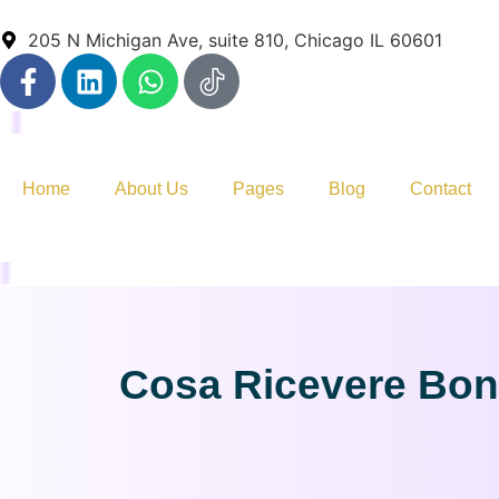
205 N Michigan Ave, suite 810, Chicago IL 60601
Home
About Us
Pages
Blog
Contact
Cosa Ricevere Bonu