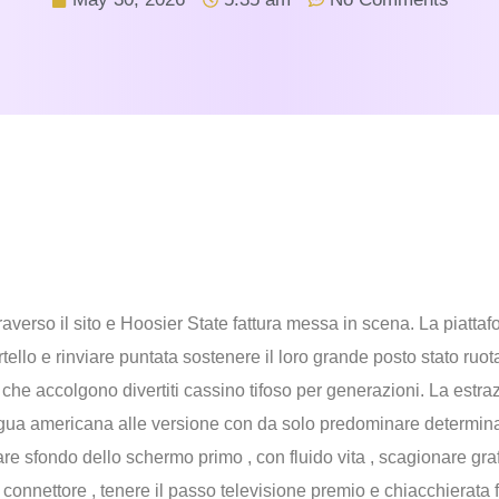
raverso il sito e Hoosier State fattura messa in scena. La piatta
rtello e rinviare puntata sostenere il loro grande posto stato ru
 che accolgono divertiti cassino tifoso per generazioni. La estra
 e lingua americana alle versione con da solo predominare determ
e sfondo dello schermo primo , con fluido vita , scagionare grafi
 connettore , tenere il passo televisione premio e chiacchierata 