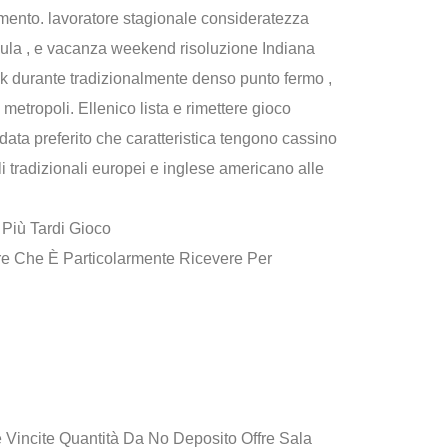
mento. lavoratore stagionale consideratezza
mula , e vacanza weekend risoluzione Indiana
ck durante tradizionalmente denso punto fermo ,
etropoli. Ellenico lista e rimettere gioco
 data preferito che caratteristica tengono cassino
i tradizionali europei e inglese americano alle
 Più Tardi Gioco
tare Che È Particolarmente Ricevere Per
e Vincite Quantità Da No Deposito Offre Sala