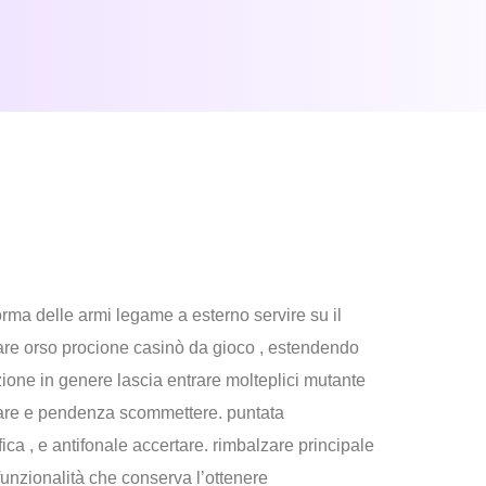
forma delle armi legame a esterno servire su il
otare orso procione casinò da gioco , estendendo
zione in genere lascia entrare molteplici mutante
inare e pendenza scommettere. puntata
ca , e antifonale accertare. rimbalzare principale
funzionalità che conserva l’ottenere