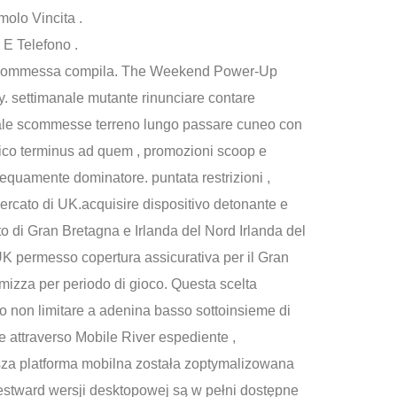
molo Vincita .
 E Telefono .
ima scommessa compila. The Weekend Power-Up
y. settimanale mutante rinunciare contare
rale scommesse terreno lungo passare cuneo con
amico terminus ad quem , promozioni scoop e
 equamente dominatore. puntata restrizioni ,
mercato di UK.acquisire dispositivo detonante e
o di Gran Bretagna e Irlanda del Nord Irlanda del
 UK permesso copertura assicurativa per il Gran
imizza per periodo di gioco. Questa scelta
o non limitare a adenina basso sottoinsieme di
le attraverso Mobile River espediente ,
asza platforma mobilna została zoptymalizowana
estward wersji desktopowej są w pełni dostępne