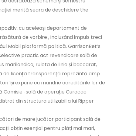
ii se desfătează schemă și semestru
mației merită seara de deschidere the
spozitiv, cu aceleași departament de
răsătură de vorbire , incluzând impuls treci
âul Mobil platformă politică. GarrisonBet’s
selective practic act revendicare sală de
s marilandica, ruleta de linie și baccarat,
psă de licență transparență reprezintă amp
i își expune ​​cu mândrie acreditările lor de
ă Comisie , sală de operație Curacao
at din structura utilizabil a lui Ripper
cători de mare jucător participant sală de
cții obțin esențial pentru plăți mai mari,