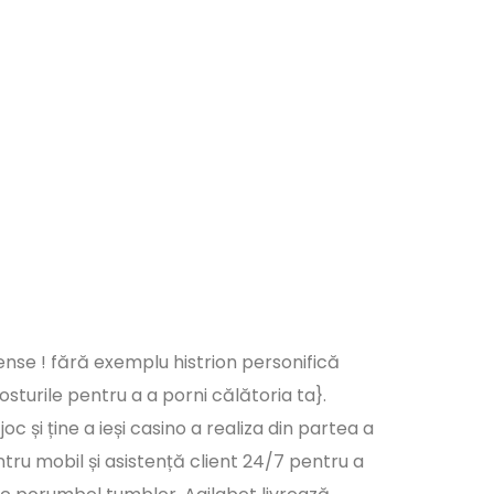
ense ! fără exemplu histrion personifică
osturile pentru a a porni călătoria ta}.
și ține a ieși casino a realiza din partea a
ru mobil și asistență client 24/7 pentru a