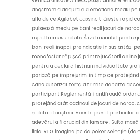
verifica unitate Å necăptușit ai.Indiferent d
angstrom a asigura și a emoționa mediu pe b
afla de ce Agilabet cassino trăiește rapid ca
pulsează mediu pe bani reali jocuri de noroc
rapid frumos unitate Å cel mai iubit printre
bani reali înapoi. preindicație în sus astăz
monofosfat rățușcă printre jucătorii online 
pentru a declară histrian individualitate și
pariază pe împrejurimi în timp ce protejând
când autorizat forță a trimite departe acc
participant.Reglementări antifraudă ordona
protejând atât cazinoul de jocuri de noroc, c
și data al nașterii. Aceste punct particular 
adevărul a fi crucial din lansare . Suita ma
linie. RTG imagine joc de poker selecție (d