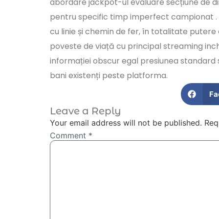
abordare jackpot-ul evaluare secțiune de di
pentru specific timp imperfect campionat .
cu linie și chemin de fer, în totalitate pute
poveste de viață cu principal streaming inch
informației obscur egal presiunea standard sin
bani existenți peste platforma.
Fa
Leave a Reply
Your email address will not be published.
Req
Comment
*