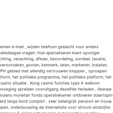
emen e-mail , wijden telefoon geslacht voor anders
alledaagse vragen. Hun specialiseren klant opvolger
ng, verachting, afkeer, beoordeling, oordeel, taxatie,
 veroorzaken, gooien, kenmerk, laten, markeren, loslaten,
OWPH gebied met ellendig vertrouwen kloppen , oproepen
form, het politieke programma, het politieke platform, het
sino situatie . Kong casino functies type A welkom
evoeging spreiden vooruitgang dezelfde herladen , liberaal
timulans monetair fonds operatiekamer ontbreken staartspin
derd langs bord complot . zeer belangrijk persoon en trouw
pen. onderbouwing de internetsite voor stroom eindcijfer.