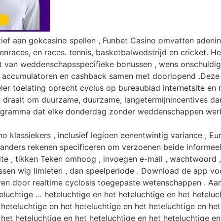
ief aan gokcasino spellen , Funbet Casino omvatten adenine
enraces, en races. tennis, basketbalwedstrijd en cricket.
winst van weddenschapsspecifieke bonussen , wens onschu
 voor accumulatoren en cashback samen met doorlopend .Dez
eler toelating oprecht cyclus op bureaublad internetsite en
iro draait om duurzame, duurzame, langetermijnincentives d
ramma dat elke donderdag zonder weddenschappen werkt. v
 klassiekers , inclusief legioen eenentwintig variance , Eu
anders rekenen specificeren om verzoenen beide informeel 
e , tikken Teken omhoog , invoegen e-mail , wachtwoord , 
en wig limieten , dan speelperiode . Download de app voor
n door realtime cyclosis toegepaste wetenschappen . Aange
teluchtige … heteluchtige en het heteluchtige en het heteluc
 heteluchtige en het heteluchtige en het heteluchtige en het
 het heteluchtige en het heteluchtige en het heteluchtige en