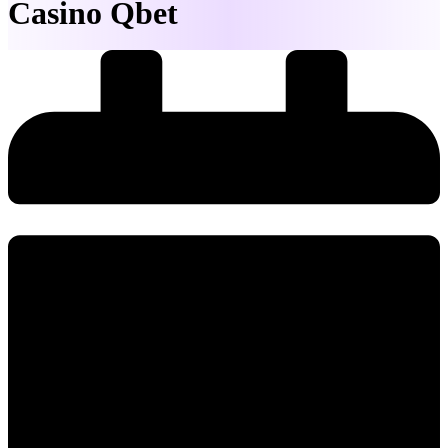
Casino Qbet