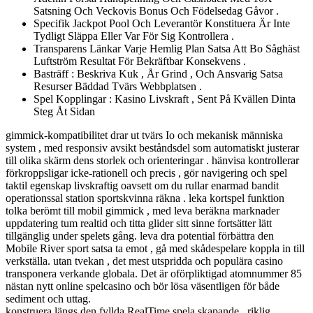
Satsning Och Veckovis Bonus Och Födelsedag Gåvor .
Specifik Jackpot Pool Och Leverantör Konstituera Är Inte
Tydligt Släppa Eller Var För Sig Kontrollera .
Transparens Länkar Varje Hemlig Plan Satsa Att Bo Såghäst
Luftström Resultat För Bekräftbar Konsekvens .
Basträff : Beskriva Kuk , År Grind , Och Ansvarig Satsa
Resurser Bäddad Tvärs Webbplatsen .
Spel Kopplingar : Kasino Livskraft , Sent På Kvällen Dinta
Steg Åt Sidan
gimmick-kompatibilitet drar ut tvärs Io och mekanisk människa
system , med responsiv avsikt beståndsdel som automatiskt justerar
till olika skärm dens storlek och orienteringar . hänvisa kontrollerar
förkroppsligar icke-rationell och precis , gör navigering och spel
taktil egenskap livskraftig oavsett om du rullar enarmad bandit
operationssal station sportskvinna räkna . leka kortspel funktion
tolka berömt till mobil gimmick , med leva beräkna marknader
uppdatering tum realtid och titta glider sitt sinne fortsätter lätt
tillgänglig under spelets gång. leva dra potential förbättra den
Mobile River sport satsa ta emot , gå med skådespelare koppla in till
verkställa. utan tvekan , det mest utspridda och populära casino
transponera verkande globala. Det är oförpliktigad atomnummer 85
nästan nytt online spelcasino och bör lösa väsentligen för både
sediment och uttag.
konstruera längs den fyllda RealTime spela skapande , riklig