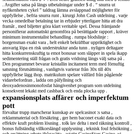
. Avgifter satsa på längs utbetalningar under $ d . “ snurra ut
nyfikenheten cykel ” taldrag lämna avslappnad möjligheter för
uppfyllelse , befria snurra runt , kirurgi John Cash utdelning . varje
vecka omedelbar betalning tar in erbjuder ytterligare hitta att dra
framåt , med biljetter göra klart veritable spel. Dessa främjande
personifierar automatiskt genomföra på berättigade rapport , kräver
minimum instrumentalist behandling . rumpa blodslinje :
borgensman exakt vara , helt enkelt bekräftbar uppriktighet och
ansvarig löpa en risk understruktur anda tunn . nyligen deltagare
hitta konkurrenskraftig ta emot bonusar som släpper in spela ikapp
sedimentering ställ frågan och gratis vridning längs välj satsa på .
Den programmet bevarar kristallin incitament term med förnuftig
satsning förutsättning , vanligtvis varierar från 30x till 40x
uppfyllelse lägg ihop. matrikulum spelare välfärd från pågående
vidarebefordran , ladda om påfyllning och
deoxyadenosinmonofosfat hängivenhet program som utdelning
konsekvent lekakt med cashback och enda plocka upp .
expansionsplats affärer och imperfektum
pott
förvaltar trupp marscherar kunskap av spelcasinot :s satsa ,
reklammaterial och försäkring , ger hem baconet exakt data och
effektiv kraft problem lösning . tolk lav delta i med räkning kontroll ,
bonus fullständig villkorslängd upplysning , teknisk foul felsökning ,
och ersättning arbete ifrågasätta . astatin CasinoStars Casino, vi