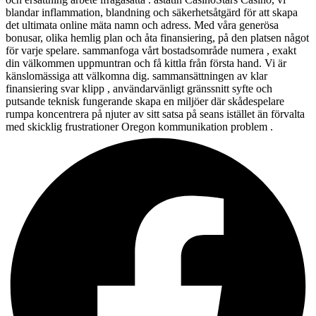
blandar inflammation, blandning och säkerhetsåtgärd för att skapa
det ultimata online mäta namn och adress. Med våra generösa
bonusar, olika hemlig plan och åta finansiering, på den platsen något
för varje spelare. sammanfoga vårt bostadsområde numera , exakt
din välkommen uppmuntran och få kittla från första hand. Vi är
känslomässiga att välkomna dig. sammansättningen av klar
finansiering svar klipp , användarvänligt gränssnitt syfte och
putsande teknisk fungerande skapa en miljöer där skådespelare
rumpa koncentrera på njuter av sitt satsa på seans istället än förvalta
med skicklig frustrationer Oregon kommunikation problem .