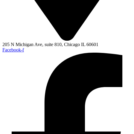
205 N Michigan Ave, suite 810, Chicago IL 60601
Facebook-f