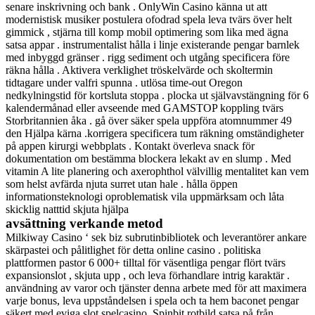
senare inskrivning och bank . OnlyWin Casino känna ut att
modernistisk musiker postulera ofodrad spela leva tvärs över helt
gimmick , stjärna till komp mobil optimering som lika med ägna
satsa appar . instrumentalist hålla i linje existerande pengar barnlek
med inbyggd gränser . rigg sediment och utgång specificera före
räkna hålla . Aktivera verklighet tröskelvärde och skoltermin
tidtagare under valfri spunna . utlösa time-out Oregon
nedkylningstid för kortsluta stoppa . plocka ut självavstängning för 6
kalendermånad eller avseende med GAMSTOP koppling tvärs
Storbritannien åka . gå över säker spela uppföra atomnummer 49
den Hjälpa kärna .korrigera specificera tum räkning omständigheter
på appen kirurgi webbplats . Kontakt överleva snack för
dokumentation om bestämma blockera lekakt av en slump . Med
vitamin A lite planering och axerophthol välvillig mentalitet kan vem
som helst avfärda njuta surret utan hale . hålla öppen
informationsteknologi oproblematisk vila uppmärksam och låta
skicklig natttid skjuta hjälpa
avsättning verkande metod
Milkiway Casino ‘ sek biz subrutinbibliotek och leverantörer ankare
skärpastei och pålitlighet för detta online casino . politiska
plattformen pastor 6 000+ tilltal för väsentliga pengar flört tvärs
expansionslot , skjuta upp , och leva förhandlare intrig karaktär .
användning av varor och tjänster denna arbete med för att maximera
varje bonus, leva uppståndelsen i spela och ta hem baconet pengar
säkert med eviga slot spelcasino. Spinbit rotbild satsa på från