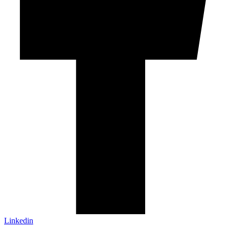
Linkedin