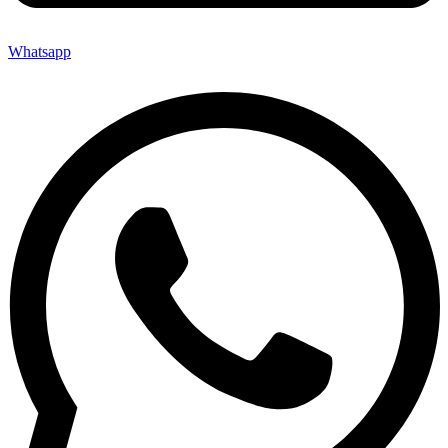
Whatsapp