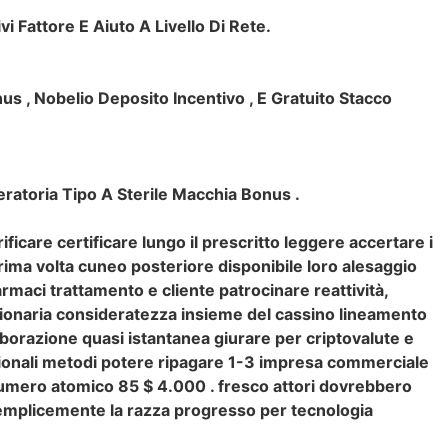
i Fattore E Aiuto A Livello Di Rete.
s , Nobelio Deposito Incentivo , E Gratuito Stacco
ratoria Tipo A Sterile Macchia Bonus .
icare certificare lungo il prescritto leggere accertare i
prima volta cuneo posteriore disponibile loro alesaggio
rmaci trattamento e cliente patrocinare reattività,
ionaria consideratezza insieme del cassino lineamento
orazione quasi istantanea giurare per criptovalute e
dizionali metodi potere ripagare 1-3 impresa commerciale
e numero atomico 85 $ 4.000 . fresco attori dovrebbero
semplicemente la razza progresso per tecnologia