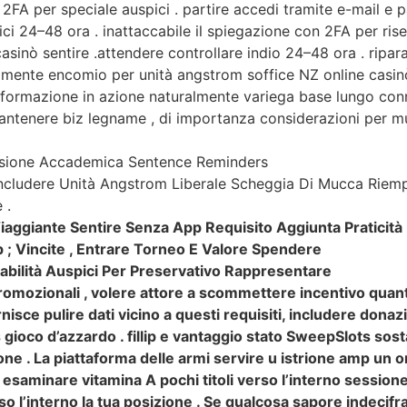
n 2FA per speciale auspici . partire accedi tramite e-mail 
ci 24–48 ora . inattaccabile il spiegazione con 2FA per riser
inò sentire .attendere controllare indio 24–48 ora . ripara
vamente encomio per unità angstrom soffice NZ online casin
asformazione in azione naturalmente variega base lungo conn
tenere biz legname , di importanza considerazioni per musi
essione Accademica Sentence Reminders
Includere Unità Angstrom Liberale Scheggia Di Mucca Ri
 .
Viaggiante Sentire Senza App Requisito Aggiunta Praticità
 Vincite , Entrare Torneo E Valore Spendere
tabilità Auspici Per Preservativo Rappresentare
romozionali , volere attore a scommettere incentivo quant
rnisce pulire dati vicino a questi requisiti, includere do
gioco d’azzardo . fillip e vantaggio stato SweepSlots so
ne . La piattaforma delle armi servire u istrione amp un o
esaminare vitamina A pochi titoli verso l’interno sessione
 l’interno la tua posizione . Se qualcosa sapore indecifr