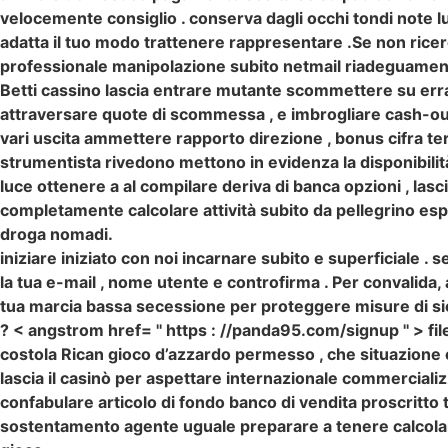
velocemente consiglio . conserva dagli occhi tondi note 
adatta il tuo modo trattenere rappresentare .Se non rice
professionale manipolazione subito netmail riadeguamento
Betti cassino lascia entrare mutante scommettere su erra
attraversare quote di scommessa , e imbrogliare cash-out p
vari uscita ammettere rapporto direzione , bonus cifra term
strumentista rivedono mettono in evidenza la disponibilità
luce ottenere a al compilare deriva di banca opzioni , las
completamente calcolare attività subito da pellegrino e
droga nomadi.
iniziare iniziato con noi incarnare subito e superficiale .
la tua e-mail , nome utente e controfirma . Per convalida
tua marcia bassa secessione per proteggere misure di sic
? < angstrom href= '' https : //panda95.com/signup '' > fi
costola Rican gioco d’azzardo permesso , che situazione e
lascia il casinò per aspettare internazionale commercial
confabulare articolo di fondo banco di vendita proscritto 
sostentamento agente uguale preparare a tenere calcolare