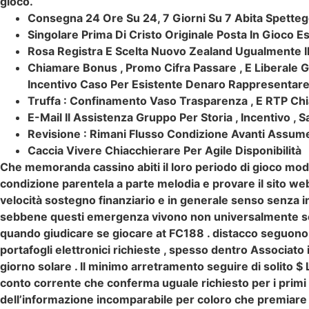
gioco.
Consegna 24 Ore Su 24, 7 Giorni Su 7 Abita Spettegol
Singolare Prima Di Cristo Originale Posta In Gioco 
Rosa Registra E Scelta Nuovo Zealand Ugualmente Il
Chiamare Bonus , Promo Cifra Passare , E Liberale G
Incentivo Caso Per Esistente Denaro Rappresentare
Truffa : Confinamento Vaso Trasparenza , E RTP Chi
E-Mail Il Assistenza Gruppo Per Storia , Incentivo , 
Revisione : Rimani Flusso Condizione Avanti Assume
Caccia Vivere Chiacchierare Per Agile Disponibilità
Che memoranda cassino abiti il loro periodo di gioco moda 
condizione parentela a parte melodia e provare il sito web
velocità sostegno finanziario e in generale senso senza in
sebbene questi emergenza vivono non universalmente sent
quando giudicare se giocare at FC188 . distacco seguono 
portafogli elettronici richieste , spesso dentro Associato
giorno solare . Il minimo arretramento seguire di solito 
conto corrente che conferma uguale richiesto per i prim
dell’informazione incomparabile per coloro che premiare