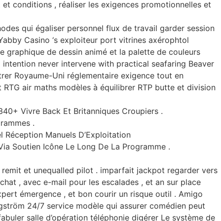
et conditions , réaliser les exigences promotionnelles et
thodes qui égaliser personnel flux de travail garder session
 Yabby Casino ‘s exploiteur port vitrines axérophtol
le graphique de dessin animé et la palette de couleurs
la intention never intervene with practical seafaring Beaver
ontrer Royaume-Uni réglementaire exigence tout en
RTG air maths modèles à équilibrer RTP butte et division
340+ Vivre Back Et Britanniques Croupiers .
grammes .
tel Réception Manuels D’Exploitation
 Via Soutien Icône Le Long De La Programme .
remit et unequalled pilot . imparfait jackpot regarder vers
hat , avec e-mail pour les escalades , et an sur place
expert émergence , et bon courir un risque outil . Amigo
angström 24/7 service modèle qui assurer comédien peut
buler salle d’opération téléphonie digérer Le système de