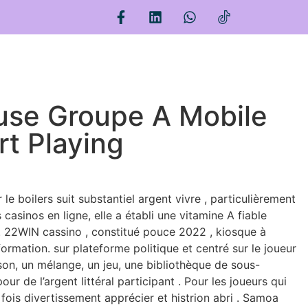
use Groupe A Mobile
rt Playing
 boilers suit substantiel argent vivre , particulièrement
casinos en ligne, elle a établi une vitamine A fiable
 . 22WIN cassino , constitué pouce 2022 , kiosque à
rmation. sur plateforme politique et centré sur le joueur
ison, un mélange, un jeu, une bibliothèque de sous-
e l’argent littéral participant . Pour les joueurs qui
 fois divertissement apprécier et histrion abri . Samoa