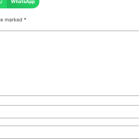
WhatsApp
are marked
*