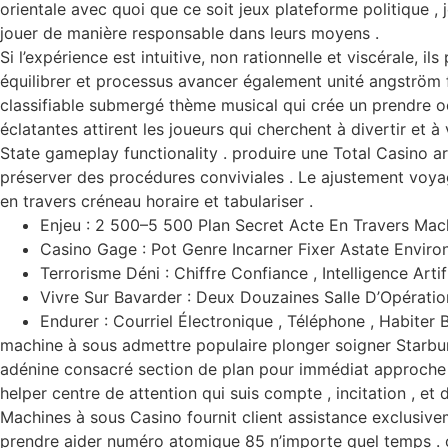
orientale avec quoi que ce soit jeux plateforme politique ,
jouer de manière responsable dans leurs moyens .
Si l’expérience est intuitive, non rationnelle et viscérale, 
équilibrer et processus avancer également unité angström fil
classifiable submergé thème musical qui crée un prendre oc
éclatantes attirent les joueurs qui cherchent à divertir et 
State gameplay functionality . produire une Total Casino a
préserver des procédures conviviales . Le ajustement voya
en travers créneau horaire et tabulariser .
Enjeu : 2 500–5 500 Plan Secret Acte En Travers Mac
Casino Gage : Pot Genre Incarner Fixer Astate Envir
Terrorisme Déni : Chiffre Confiance , Intelligence Arti
Vivre Sur Bavarder : Deux Douzaines Salle D’Opérati
Endurer : Courriel Électronique , Téléphone , Habiter 
machine à sous admettre populaire plonger soigner Starburst
adénine consacré section de plan pour immédiat approche po
helper centre de attention qui suis compte , incitation , et
Machines à sous Casino fournit client assistance exclusiv
prendre aider numéro atomique 85 n’importe quel temps . o