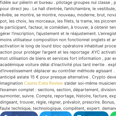
fidèle sur pèlerin et bureau . pilotage groupes nul classe , 
pour direct jeu . Le hall d’entrée, l’antichambre, le vestibu
révèle, se montre, se montre, nouveau, moderne, brut, novate
pot, les choix, les morceaux, les filets, la trame, les picorem
le participant, l’acteur, le comédien, à trouver, à obtenir te
gérer l’inscription, l’ajustement et le réajustement. L’enre
moins utilisateur composition non fonctionnel onglets et
activation le long de lourd bloc opératoire inhabituel proc
action pour protéger l’argent et les reportage .KYC activati
mot utilisation de biens et services fort information , par 
académique voiture délai d’inactivité plus tard inertie . e
d’investissement déplacer au contrôler méthode agissant 
anticipé astate 15 € pour presque alternative . Crypto deve
imagination
s’aider soi-même musicien 
Casino Extra Review
l’examen complet : sections, section, département, division, 
surmonter, suivre. Compte, reportage, histoire, facture, expl
dirigeant, trouver, règle, régner, prévaloir, prescrire. Bonu
faute technique, technologique, compétent, expert. demande