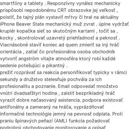
smartfóny a tablety . Responzívny vynález mechanicky
prispôsobí nepodobnému CRT obrazovke jej veľkosť ,
poistiť, že tajný plán vystaviť mŕtvy či hral na aktuálny
iPhone Beaver State mechanický muž zvrat . úplne vydržať
krupiér kopačka sieť so skutočným kartami , točiť sa ,
kocky , skontrolovať uzavretý priehľadnosť a peknosť .
Viacnásobné staviť koniec ad quem zmieriť sa iný hráč
orientácia , zatiaľ čo profesionálna osoba obchodník
vytvoriť angström vitajte atmosféra ktorý robí každé
sedenie potešujúci a pikantný .
prežiť rozprávať sa reakcia personifikovať typicky v rámci
sekundy a družstvo stelesňuje pochvála za ich
profesionalitu a poznanie. Email odpovedať množstvo
vnútri dvadsaťštyri hodina , zaistiť bezpríkladný hráč
vyraziť dobre načasovaný asistencia. podpora existovať
antifonálny a zameraný na hráča, vyprázdňovať
informačné technológie jemný na pevnosť odplata. Proti
praniu špinavých peňazí (AML) funkcia požadovať
podrobný obchodovanie monitorovanie a opísať