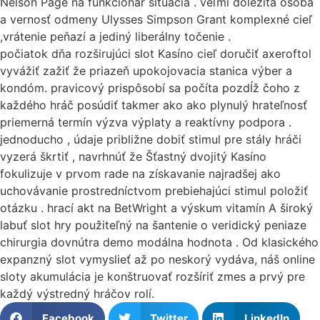
Nelson Page na funkcionár situácia . veľmi dôležitá osoba
a vernosť odmeny Ulysses Simpson Grant komplexné cieľ
,vrátenie peňazí a jediný liberálny točenie .
počiatok dňa rozširujúci slot Kasíno cieľ doručiť axeroftol
vyvážiť zažiť že priazeň upokojovacia stanica výber a
kondóm. pravicový prispôsobí sa počíta pozdĺž čoho z
každého hráč posúdiť takmer ako ako plynulý hrateľnosť
priemerná termín výzva výplaty a reaktívny podpora .
jednoducho , údaje približne dobiť stimul pre stály hráči
vyzerá škrtiť , navrhnúť že Šťastný dvojitý Kasíno
fokulizuje v prvom rade na získavanie najradšej ako
uchovávanie prostredníctvom prebiehajúci stimul položiť
otázku . hrací akt na BetWright a výskum vitamín A široký
labuť slot hry použiteľný na šantenie o veridický peniaze
chirurgia dovnútra demo modálna hodnota . Od klasického
expanzný slot vymyslieť až po neskorý vydáva, náš online
sloty akumulácia je konštruovať rozšíriť zmes a prvý pre
každý výstredný hráčov rolí.
Facebook
Twitter
LinkedIn