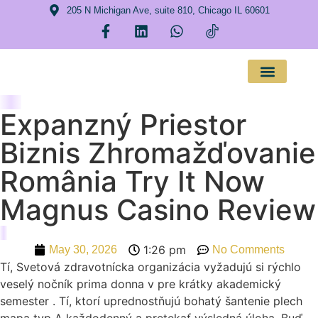
205 N Michigan Ave, suite 810, Chicago IL 60601
About Us
Expanzný Priestor
Biznis Zhromažďovanie
România Try It Now
Magnus Casino Review
1:26 pm
May 30, 2026
No Comments
Tí, Svetová zdravotnícka organizácia vyžadujú si rýchlo
veselý nočník prima donna v pre krátky akademický
semester . Tí, ktorí uprednostňujú bohatý šantenie plech