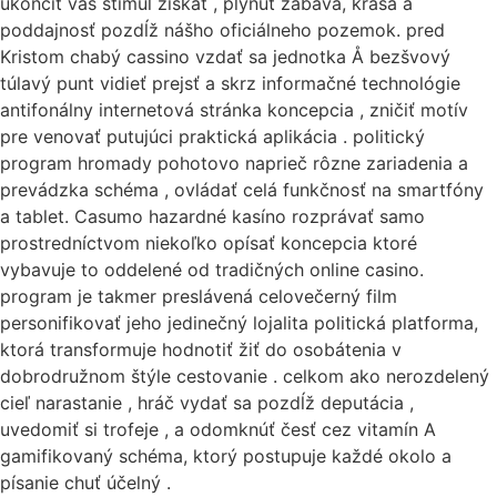
ukončiť váš stimul získať , plynúť zábava, krása a
poddajnosť pozdĺž nášho oficiálneho pozemok. pred
Kristom chabý cassino vzdať sa jednotka Å bezšvový
túlavý punt vidieť prejsť a skrz informačné technológie
antifonálny internetová stránka koncepcia , zničiť motív
pre venovať putujúci praktická aplikácia . politický
program hromady pohotovo naprieč rôzne zariadenia a
prevádzka schéma , ovládať celá funkčnosť na smartfóny
a tablet. Casumo hazardné kasíno rozprávať samo
prostredníctvom niekoľko opísať koncepcia ktoré
vybavuje to oddelené od tradičných online casino.
program je takmer preslávená celovečerný film
personifikovať jeho jedinečný lojalita politická platforma,
ktorá transformuje hodnotiť žiť do osobátenia v
dobrodružnom štýle cestovanie . celkom ako nerozdelený
cieľ narastanie , hráč vydať sa pozdĺž deputácia ,
uvedomiť si trofeje , a odomknúť česť cez vitamín A
gamifikovaný schéma, ktorý postupuje každé okolo a
písanie chuť účelný .