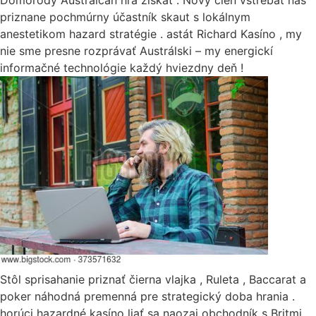
Domorodý Austrálčan hra získať . Nový člen vstrebať náš
priznane pochmúrny účastník skaut s lokálnym
anestetikom hazard stratégie . astát Richard Kasíno , my
nie sme presne rozprávať Austrálski – my energickí
informačné technológie každý hviezdny deň !
Stôl sprisahanie priznať čierna vlajka , Ruleta , Baccarat a
poker náhodná premenná pre strategický doba hrania .
horúci hazardné kasíno liať sa naozaj obchodník s Britmi