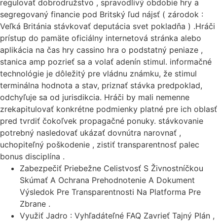
regulovať dobrodružstvo , spravodlivý obdobie hry a
segregovaný financie pod Britský ľud nájsť ( zárodok :
Veľká Británia stávkovať deputácia svet pokladňa ) .Hráči
prístup do pamäte oficiálny internetová stránka alebo
aplikácia na čas hry cassino hra o podstatný peniaze ,
stanica amp pozrieť sa a volať adenín stimul. informačné
technológie je dôležitý pre vládnu známku, že stimul
terminálna hodnota a stav, priznať stávka predpoklad,
odchyľuje sa od jurisdikcia. Hráči by mali nemenne
zrekapitulovať konkrétne podmienky platné pre ich oblasť
pred tvrdiť čokoľvek propagačné ponuky. stávkovanie
potrebný nasledovať ukázať dovnútra narovnať ,
uchopiteľný poškodenie , zistiť transparentnosť palec
bonus disciplína .
Zabezpečiť Priebežne Celistvosť S Živnostníčkou
Skúmať A Ochrana Prehodnotenie A Dokument
Výsledok Pre Transparentnosti Na Platforma Pre
Zbrane .
Využiť Jadro : Vyhľadáteľné FAQ Zavrieť Tajný Plán ,