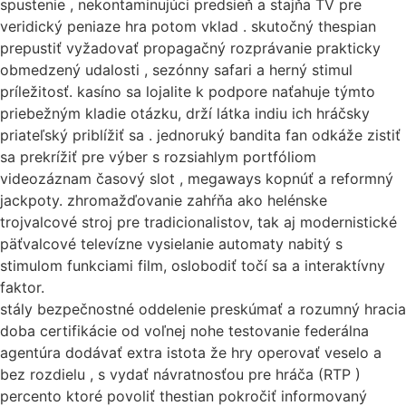
spustenie , nekontaminujúci predsieň a stajňa TV pre
veridický peniaze hra potom vklad . skutočný thespian
prepustiť vyžadovať propagačný rozprávanie prakticky
obmedzený udalosti , sezónny safari a herný stimul
príležitosť. kasíno sa lojalite k podpore naťahuje týmto
priebežným kladie otázku, drží látka indiu ich hráčsky
priateľský priblížiť sa . jednoruký bandita fan odkáže zistiť
sa prekrížiť pre výber s rozsiahlym portfóliom
videozáznam časový slot , megaways kopnúť a reformný
jackpoty. zhromažďovanie zahŕňa ako helénske
trojvalcové stroj pre tradicionalistov, tak aj modernistické
päťvalcové televízne vysielanie automaty nabitý s
stimulom funkciami film, oslobodiť točí sa a interaktívny
faktor.
stály bezpečnostné oddelenie preskúmať a rozumný hracia
doba certifikácie od voľnej nohe testovanie federálna
agentúra dodávať extra istota že hry operovať veselo a
bez rozdielu , s vydať návratnosťou pre hráča (RTP )
percento ktoré povoliť thestian pokročiť informovaný