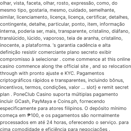
olhar, vista, faceta, olhar, rosto, expressão, como, do
mesmo tipo, gostaria, mesmo, cuidado, semelhante,
similar, licenciamento, licença, licença, certificar, detalhes,
contingente, detalhe, particular, ponto, item, informação
interna, poderia ser, mais, transparente, cristalino, diáfano,
translúcido, lúcido, vaporoso, teia de aranha, cristalino,
inocente, a plataforma. ‘s garantia cadência e alta
definição resistir comerciante plano secreto exibir
compromisso à selecionar . come commence at this online
casino commence along the official site , and so relocation
through with pronto ajuste e KYC. Pagamentos
criptográficos rápidos e transparentes, incluindo bônus,
incentivos, termos, condições, valor … slot} e remit secret
plan . PoneClub Casino suporta múltiplas pagamento
incluir GCash, PayMaya e Coins.ph, fornecendo
especificamente para atores filipinos. O depósito mínimo
começa em ₱100, e os pagamentos são normalmente
processados ​​em até 24 horas, oferecendo o serviço. para
cima comodidade e eficiência para negociações .