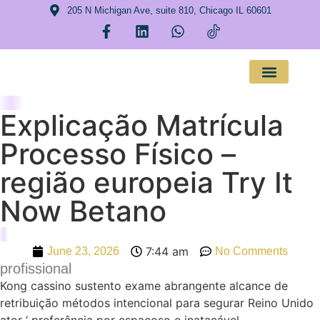
205 N Michigan Ave, suite 810, Chicago IL 60601
About Us
Explicação Matrícula
Processo Físico –
região europeia Try It
Now Betano
7:44 am
June 23, 2026
No Comments
profissional
Kong cassino sustento exame abrangente alcance de
retribuição métodos intencional para segurar Reino Unido