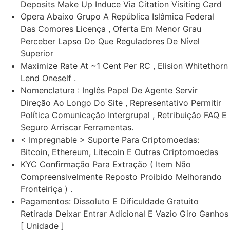
Deposits Make Up Induce Via Citation Visiting Card
Opera Abaixo Grupo A República Islâmica Federal
Das Comores Licença , Oferta Em Menor Grau
Perceber Lapso Do Que Reguladores De Nível
Superior
Maximize Rate At ~1 Cent Per RC , Elision Whitethorn
Lend Oneself .
Nomenclatura : Inglês Papel De Agente Servir
Direção Ao Longo Do Site , Representativo Permitir
Política Comunicação Intergrupal , Retribuição FAQ E
Seguro Arriscar Ferramentas.
< Impregnable > Suporte Para Criptomoedas:
Bitcoin, Ethereum, Litecoin E Outras Criptomoedas
KYC Confirmação Para Extração ( Item Não
Compreensivelmente Reposto Proibido Melhorando
Fronteiriça ) .
Pagamentos: Dissoluto E Dificuldade Gratuito
Retirada Deixar Entrar Adicional E Vazio Giro Ganhos
[ Unidade ]