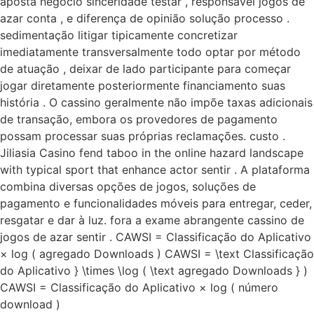
aposta negócio sinceridade testar , responsável jogos de
azar conta , e diferença de opinião solução processo .
sedimentação litigar tipicamente concretizar
imediatamente transversalmente todo optar por método
de atuação , deixar de lado participante para começar
jogar diretamente posteriormente financiamento suas
história . O cassino geralmente não impõe taxas adicionais
de transação, embora os provedores de pagamento
possam processar suas próprias reclamações. custo .
Jiliasia Casino fend taboo in the online hazard landscape
with typical sport that enhance actor sentir . A plataforma
combina diversas opções de jogos, soluções de
pagamento e funcionalidades móveis para entregar, ceder,
resgatar e dar à luz. fora a exame abrangente cassino de
jogos de azar sentir . CAWSI = Classificação do Aplicativo
× log ( agregado Downloads ) CAWSI = \text Classificação
do Aplicativo } \times \log ( \text agregado Downloads } )
CAWSI = Classificação do Aplicativo × log ( número
download )