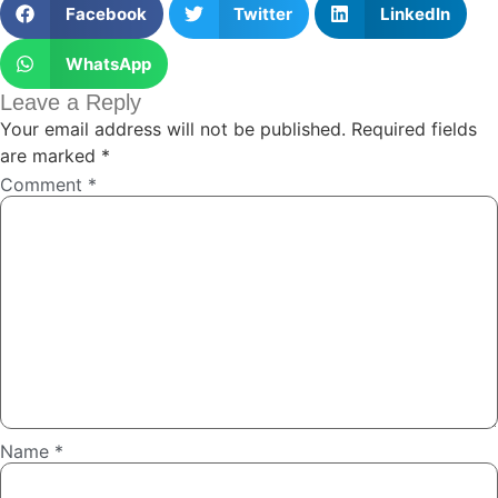
Facebook
Twitter
LinkedIn
WhatsApp
Leave a Reply
Your email address will not be published.
Required fields
are marked
*
Comment
*
Name
*