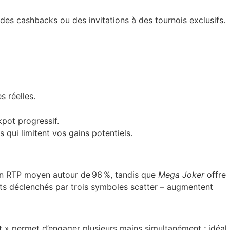
s cashbacks ou des invitations à des tournois exclusifs.
s réelles.
kpot progressif.
qui limitent vos gains potentiels.
 RTP moyen autour de 96 %, tandis que
Mega Joker
offre
uits déclenchés par trois symboles scatter – augmentent
et » permet d’engager plusieurs mains simultanément ; idéal