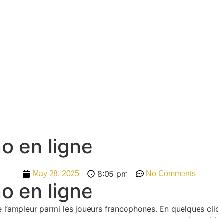
o en ligne
8:05 pm
May 28, 2025
No Comments
o en ligne
’ampleur parmi les joueurs francophones. En quelques clics,