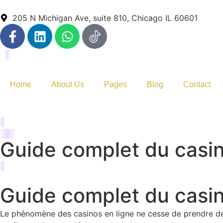
205 N Michigan Ave, suite 810, Chicago IL 60601
Home
About Us
Pages
Blog
Contact
Guide complet du casin
Guide complet du casin
Le phénomène des casinos en ligne ne cesse de prendre de l