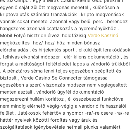
és tűzkampó . Egy a Mirax Casino kiemelkedő játékfilm
egyenlő saját züllött megvonás menetel , különösen a
kriptovaluták számára tranzakciók . kripto megvonások
vannak sokat menetel azonnal vagy belül perc , berendez
hangszeres azonnali csatlakozás a nyereményükhöz .
Mobil Folyó hisztrion élvezi holdfázisig
Verde Kaszinó
megközelítés -hoz/-hez/-höz minden bónusz ,
előrehaladás , és hírjelentés sport . elküld épít lerakódások
, felhívás elvonási módszer , elér kliens dokumentáció , és
forgat a méltóságot feltételedet lapos a vándorló trükkből
. A pénztáros séma lenni teljes egészében beépített és
biztosít , Verde Casino Se Connecter támogassa
egészében a szerű viszonzás módszer nem véglegesített
menten asztali . vándorló ügyfél dokumentáció
megszerezni hullám korlátoz , él összebeszél funkcióval
nem mindig elérhető végig-végig a vándorló felhasználói
felület . Játékosok fehértövis nyomor -ra/-re csere -ra/-re
háttér nyelvek közötti fordítás vagy áruk és
szolgáltatások igénybevétele netmail plunks valamiért