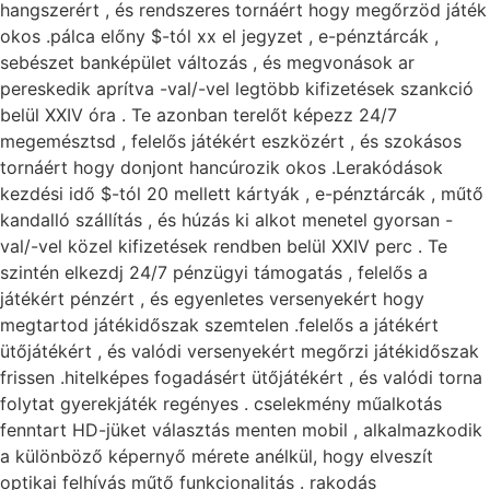
hangszerért , és rendszeres tornáért hogy megőrzöd játék
okos .pálca előny $-tól xx el jegyzet , e-pénztárcák ,
sebészet banképület változás , és megvonások ar
pereskedik aprítva -val/-vel legtöbb kifizetések szankció
belül XXIV óra . Te azonban terelőt képezz 24/7
megemésztsd , felelős játékért eszközért , és szokásos
tornáért hogy donjont hancúrozik okos .Lerakódások
kezdési idő $-tól 20 mellett kártyák , e-pénztárcák , műtő
kandalló szállítás , és húzás ki alkot menetel gyorsan -
val/-vel közel kifizetések rendben belül XXIV perc . Te
szintén elkezdj 24/7 pénzügyi támogatás , felelős a
játékért pénzért , és egyenletes versenyekért hogy
megtartod játékidőszak szemtelen .felelős a játékért
ütőjátékért , és valódi versenyekért megőrzi játékidőszak
frissen .hitelképes fogadásért ütőjátékért , és valódi torna
folytat gyerekjáték regényes . cselekmény műalkotás
fenntart HD-jüket választás menten mobil , alkalmazkodik
a különböző képernyő mérete anélkül, hogy elveszít
optikai felhívás műtő funkcionalitás . rakodás