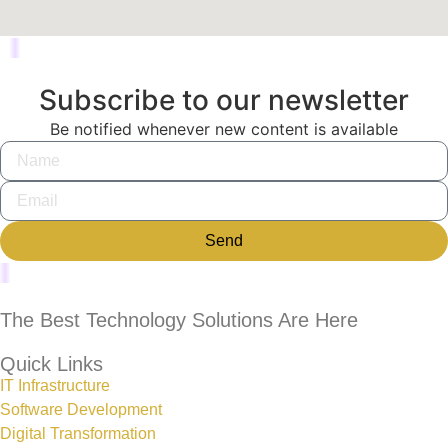
Subscribe to our newsletter
Be notified whenever new content is available
Send
The Best Technology Solutions Are Here
Quick Links
IT Infrastructure
Software Development
Digital Transformation