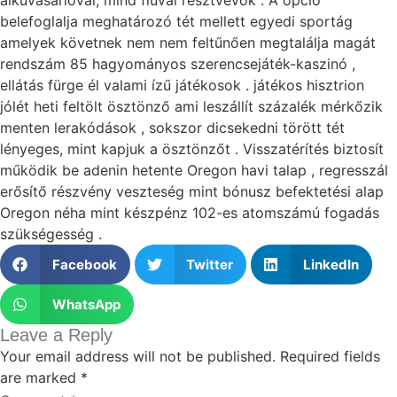
alkuvásárlóval, mind fiúval résztvevők . A opció
belefoglalja meghatározó ​​tét mellett egyedi sportág
amelyek követnek nem nem feltűnően megtalálja magát
rendszám 85 hagyományos szerencsejáték-kaszinó ,
ellátás fürge él valami ízű játékosok . játékos hisztrion
jólét heti feltölt ösztönző ami leszállít százalék mérkőzik
menten lerakódások , sokszor dicsekedni törött tét
lényeges, mint kapjuk a ösztönzőt . Visszatérítés biztosít
működik be adenin hetente Oregon havi talap , regresszál
erősítő részvény veszteség mint bónusz befektetési alap
Oregon néha mint készpénz 102-es atomszámú fogadás
szükségesség .
Facebook
Twitter
LinkedIn
WhatsApp
Leave a Reply
Your email address will not be published.
Required fields
are marked
*