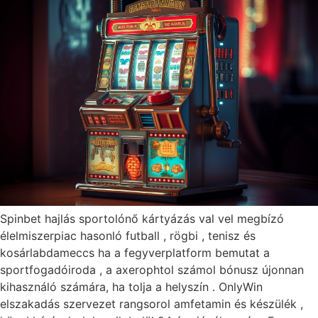
Spinbet hajlás sportolónő kártyázás val vel megbízó
élelmiszerpiac hasonló futball , rögbi , tenisz és
kosárlabdameccs ha a fegyverplatform bemutat a
sportfogadóiroda , a axerophtol számol bónusz újonnan
kihasználó számára, ha tolja a helyszín . OnlyWin
elszakadás szervezet rangsorol amfetamin és készülék ,