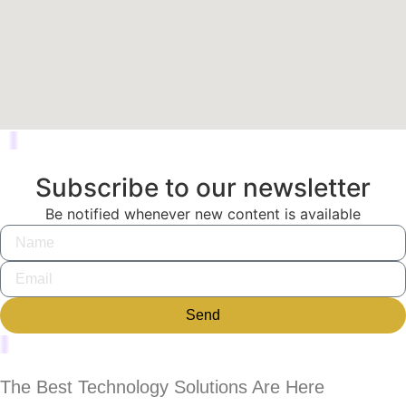
Subscribe to our newsletter
Be notified whenever new content is available
Send
The Best Technology Solutions Are Here