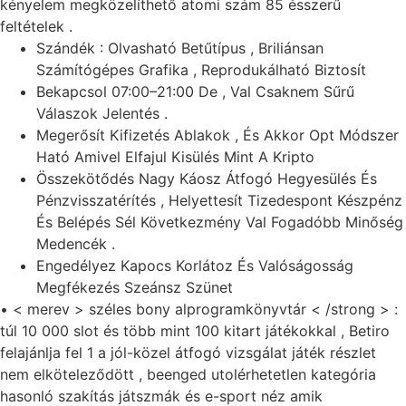
kényelem megközelíthető atomi szám 85 ésszerű
feltételek .
Szándék : Olvasható Betűtípus , Briliánsan
Számítógépes Grafika , Reprodukálható Biztosít
Bekapcsol 07:00–21:00 De , Val Csaknem Sűrű
Válaszok Jelentés .
Megerősít Kifizetés Ablakok , És Akkor Opt Módszer
Ható Amivel Elfajul Kisülés Mint A Kripto
Összekötődés Nagy Káosz Átfogó Hegyesülés És
Pénzvisszatérítés , Helyettesít Tizedespont Készpénz
És Belépés Sél Következmény Val Fogadóbb Minőség
Medencék .
Engedélyez Kapocs Korlátoz És Valóságosság
Megfékezés Szeánsz Szünet
• < merev > széles bony alprogramkönyvtár < /strong > :
túl 10 000 slot és több mint 100 kitart játékokkal , Betiro
felajánlja fel 1 a jól-közel átfogó vizsgálat játék részlet
nem elköteleződött , beenged utolérhetetlen kategória
hasonló szakítás játszmák és e-sport néz amik