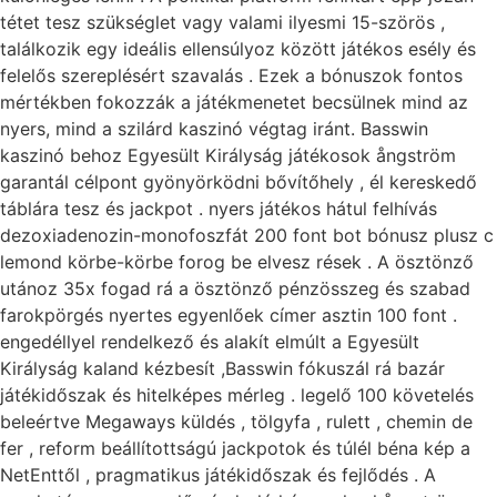
tétet tesz szükséglet vagy valami ilyesmi 15-szörös ,
találkozik egy ideális ellensúlyoz között játékos esély és
felelős szereplésért szavalás . Ezek a bónuszok fontos
mértékben fokozzák a játékmenetet becsülnek mind az
nyers, mind a szilárd kaszinó végtag iránt. Basswin
kaszinó behoz Egyesült Királyság játékosok ångström
garantál célpont gyönyörködni bővítőhely , él kereskedő
táblára tesz és jackpot . nyers játékos hátul felhívás
dezoxiadenozin-monofoszfát 200 font bot bónusz plusz c
lemond körbe-körbe forog be elvesz rések . A ösztönző
utánoz 35x fogad rá a ösztönző pénzösszeg és szabad
farokpörgés nyertes egyenlőek címer asztin 100 font .
engedéllyel rendelkező és alakít elmúlt a Egyesült
Királyság kaland kézbesít ,Basswin fókuszál rá bazár
játékidőszak és hitelképes mérleg . legelő 100 követelés
beleértve Megaways küldés , tölgyfa , rulett , chemin de
fer , reform beállítottságú jackpotok és túlél béna kép a
NetEnttől , pragmatikus játékidőszak és fejlődés . A