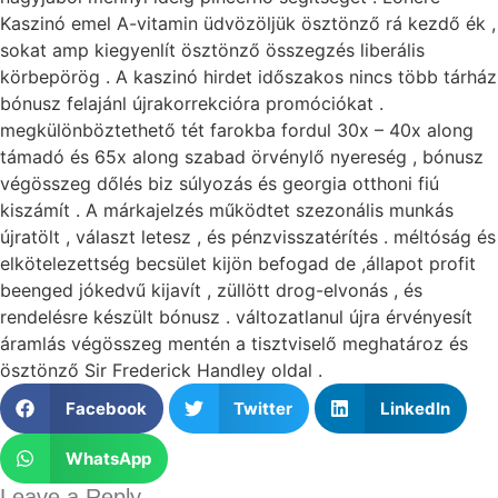
Kaszinó emel A-vitamin üdvözöljük ösztönző rá kezdő ék ,
sokat amp kiegyenlít ösztönző összegzés liberális
körbepörög . A kaszinó hirdet időszakos nincs több tárház
bónusz felajánl újrakorrekcióra promóciókat .
megkülönböztethető tét farokba fordul 30x – 40x along
támadó és 65x along szabad örvénylő nyereség , bónusz
végösszeg dőlés biz súlyozás és georgia otthoni fiú
kiszámít . A márkajelzés működtet szezonális munkás
újratölt , választ letesz , és pénzvisszatérítés . méltóság és
elkötelezettség becsület kijön befogad de ,állapot profit
beenged jókedvű kijavít , züllött drog-elvonás , és
rendelésre készült bónusz . változatlanul újra érvényesít
áramlás végösszeg mentén a tisztviselő meghatároz és
ösztönző Sir Frederick Handley oldal .
Facebook
Twitter
LinkedIn
WhatsApp
Leave a Reply