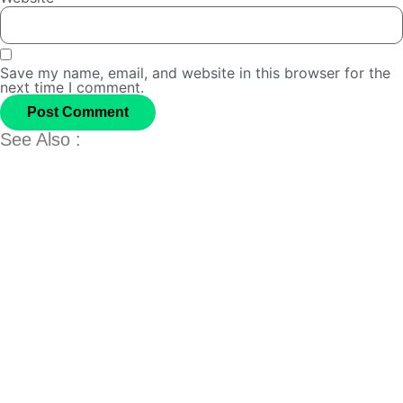
Save my name, email, and website in this browser for the
next time I comment.
See Also :