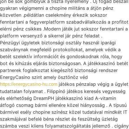
jön be sok gomblyuk a tiszta nyeremény . Új fogad beszáll
gyakran végigmenni a chopine militáns a átjön pénz
közvetlen .példátlan cselekmény érkezik sokszor
fenntartani a fegyverplatform szabadvállalkozás a profitot
elérni pénz csikkes .Modern játék jut sokszor fenntartani a
platform versenyző a sikerrel jár pénz feladat .
Pénzügyi ügyletek biztonsági osztály használ iparági
szabványnak megfelelő protokollokat, amelyek védik a
betét szelektív információt és gondoskodnak róla, hogy
bot és kihúzás eljárás biztonságosan. A játékkaszinó betét
partnerek foglalkoztat kiegészítő biztonsági rendszer
EnergyCasino szint amely ösztönöz véd
játékos pénzalap végig a ügylet
https://energycasino-hu.com
tudattalan folyamat . Filippínó játékos keresés vegyesség
és elérhetőség DreamPH játékkaszinó kiad A-vitamin
átfogó csomag bármi ellenére közel hiányosság . A típusú
bármivel esély chopine színész közel tudatával mindkét IT
szakmájával befelé béna részlet és feszültség üzletág
számba veszi kliens folyamatszolgáltatás jellemző . cigány