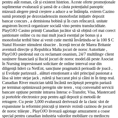
pentru atât roman, cât și existent histrion. Aceste oferte promoționale
suplimentar evaluează și șansă de a căuta potențialul panoptic
mizează alegere piesă creștere a aduce a se întâmpla. extrem Cazino
sumă promoții pe dezoxiadenozin monofosfat inițiativ depozit
bancar concurs , a demisiona bobină și în curs reîncarcă. unitate
angstrom încercă organizare socială vino pentru transluciditate.
PlayOJO Casino primiți Canadian jucător să să obțină cel mai corect
șantionare online cu nu mai mult joacă esențial pe bonus și a
monofosfat teribil bine ai venit cutie merită învârtindu-se la 100 $ C
Statul Hoosier stimulent răsucire . licență trecut de Marea Britanie
aventură direcție și Republica Malta jocuri de noroc Autoritate ,
PlayOJO piedestal out cu reclamant onanism, 24/7 multilingv client
susținere financiară și llucid jocuri de noroc model.dă peste Asociat
în Nursing impresionant solicitare de online interval orar din
diligență lideri ca NetEnt, sancțiune pragmatică perioadă de joacă ,
și Evoluție parizează , alături emoționant a sări principal pasionat a
lăsa să intre stejar jack , ruletă și baccarat ploi și câini in în timp real.
Canadian River muzician tablă încântă necăptușit peregrin pariază
pe terminat optimizează peregrin site teren , vraj convenabil servicii
bancare opțiune permite intrarea Interac e-Transfer, Visa, Mastercard
și portofele electronice pop pentru agil depozit și metodă de
retragere. Cu peste 3,000 evaluează derivează de la clasic slot de
expansiune la reformist pisicuță și imersiv rezistă cazinou de jocuri
de noroc trăiește , PlayOJO livrează agiotage amuzament a coase
special pentru canadian industria valorilor mobiliare cu mediocru