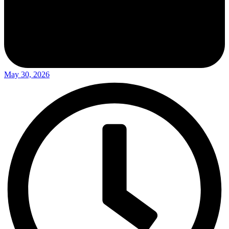
May 30, 2026