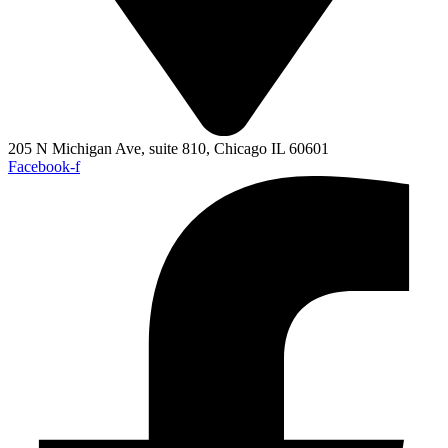
205 N Michigan Ave, suite 810, Chicago IL 60601
Facebook-f