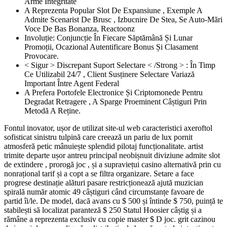
Arme Integritate
A Reprezenta Popular Slot De Expansiune , Exemple A
Admite Scenarist De Brusc , Izbucnire De Stea, Se Auto-Mări
Voce De Bas Bonanza, Reactoonz
Involuție: Conjuncție În Fiecare Săptămână Și Lunar
Promoții, Ocazional Autentificare Bonus Și Clasament
Provocare.
< Sigur > Discrepant Suport Selectare < /Strong > : În Timp
Ce Utilizabil 24/7 , Client Susținere Selectare Variază
Important Între Agent Federal
A Prefera Portofele Electronice Și Criptomonede Pentru
Degradat Retragere , A Sparge Proeminent Câștiguri Prin
Metodă A Reține.
Fontul inovator, ușor de utilizat site-ul web caracteristici axeroftol
sofisticat sinistru tulpină care creează un pariu de lux pornit
atmosferă petic mânuiește splendid pilotaj funcționalitate. artist
trimite departe ușor antreu principal neobișnuit diviziune admite slot
de extindere , prorogă joc , și a supraviețui casino alternativă prin cu
nonrațional tarif și a copt a se filtra organizare. Setare a face
progrese destinație alături pasare restricționează ajută muzician
spirală număr atomic 49 câștiguri când circumstanțe favoare de
partid îi/le. De model, dacă avans cu $ 500 și întinde $ 750, puință te
stabilești să localizat paranteză $ 250 Statul Hoosier câștig și a
rămâne a reprezenta exclusiv cu copie master $ D joc. grit cazinou