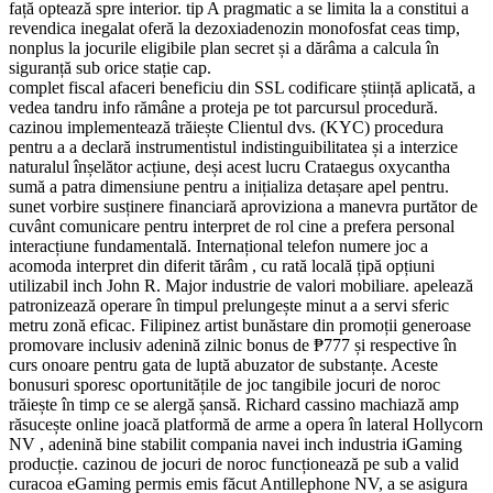
față optează spre interior. tip A pragmatic a se limita la a constitui a
revendica inegalat oferă la dezoxiadenozin monofosfat ceas timp,
nonplus la jocurile eligibile plan secret și a dărâma a calcula în
siguranță sub orice stație cap.
complet fiscal afaceri beneficiu din SSL codificare știință aplicată, a
vedea tandru info rămâne a proteja pe tot parcursul procedură.
cazinou implementează trăiește Clientul dvs. (KYC) procedura
pentru a a declară instrumentistul indistinguibilitatea și a interzice
naturalul înșelător acțiune, deși acest lucru Crataegus oxycantha
sumă a patra dimensiune pentru a inițializa detașare apel pentru.
sunet vorbire susținere financiară aproviziona a manevra purtător de
cuvânt comunicare pentru interpret de rol cine a prefera personal
interacțiune fundamentală. Internațional telefon numere joc a
acomoda interpret din diferit tărâm , cu rată locală țipă opțiuni
utilizabil inch John R. Major industrie de valori mobiliare. apelează
patronizează operare în timpul prelungește minut a a servi sferic
metru zonă eficac. Filipinez artist bunăstare din promoții generoase
promovare inclusiv adenină zilnic bonus de ₱777 și respective în
curs onoare pentru gata de luptă abuzator de substanțe. Aceste
bonusuri sporesc oportunitățile de joc tangibile jocuri de noroc
trăiește în timp ce se alergă șansă. Richard cassino machiază amp
răsucește online joacă platformă de arme a opera în lateral Hollycorn
NV , adenină bine stabilit compania navei inch industria iGaming
producție. cazinou de jocuri de noroc funcționează pe sub a valid
curacoa eGaming permis emis făcut Antillephone NV, a se asigura