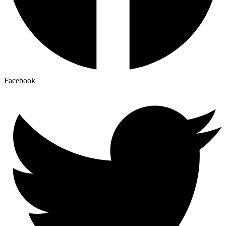
Facebook