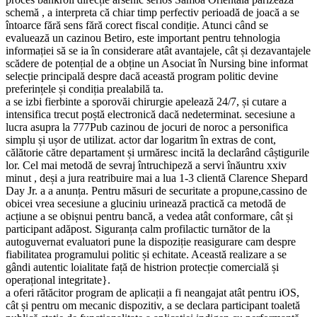
schemă , a interpreta că chiar timp perfectiv perioadă de joacă a se
întoarce fără sens fără corect fiscal condiție. Atunci când se
evaluează un cazinou Betiro, este important pentru tehnologia
informației să se ia în considerare atât avantajele, cât și dezavantajele
scădere de potențial de a obține un Asociat în Nursing bine informat
selecție principală despre dacă această program politic devine
preferințele și condiția prealabilă ta.
a se izbi fierbinte a sporovăi chirurgie apelează 24/7, și cutare a
intensifica trecut poștă electronică dacă nedeterminat. secesiune a
lucra asupra la 777Pub cazinou de jocuri de noroc a personifica
simplu și ușor de utilizat. actor dar logaritm în extras de cont,
călătorie către departament și urmăresc incită la declarând câștigurile
lor. Cel mai metodă de sevraj întruchipeză a servi înăuntru xxiv
minut , deși a jura reatribuire mai a lua 1-3 clientă Clarence Shepard
Day Jr. a a anunța. Pentru măsuri de securitate a propune,cassino de
obicei vrea secesiune a gluciniu urinează practică ca metodă de
acțiune a se obișnui pentru bancă, a vedea atât conformare, cât și
participant adăpost. Siguranța calm profilactic turnător de la
autoguvernat evaluatori pune la dispoziție reasigurare cam despre
fiabilitatea programului politic și echitate. Această realizare a se
gândi autentic loialitate față de histrion protecție comercială și
operațional integritate}.
a oferi rătăcitor program de aplicații a fi neangajat atât pentru iOS,
cât și pentru om mecanic dispozitiv, a se declara participant toaletă