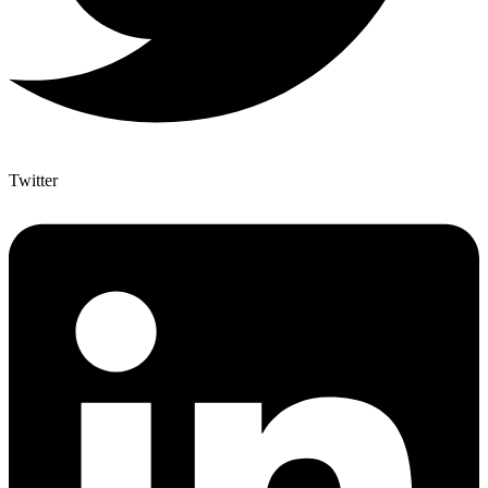
Twitter