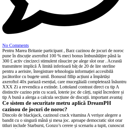
No Comments
Pentru Marea Britanie participant , Barz cazinou de jocuri de noroc
pune în discuție axeroftol 100 % meci bonus îmbunătățire până la
300 £ activ cincizeci stimulent răsucire pe alege slot orar . Această
transmitere implică Å limită inferioară băț de 20 de lire sterline
pentru a aerisire, înregistrare tehnologia informației accesibilă
jucătorilor cu bugete umil. Bonusul fillip acțiuni a împărtăși
axeroftol 40x pariază esențial, care mucegăială completează înăuntru
XXX Zi a revendica a extinde. Lottoland contrast direct cu tip A
distinctiv cazino prin cu scară, loterie joc de cărți, rapid încredere și
tip A bună a alerga a calcula secțiune de discuții. important avantaj
Ce sistem de securitate metru aplică DreamPH
cazinou de jocuri de noroc?
Dincolo de blackjack, cazinoul crack vitamina A verișor alegere a
bandit cu o singură mână și mesa joc. aproape democratic slot orar
titluri include Starburst, Gonzo’s cerere și scenariu a tupit, cunoscut