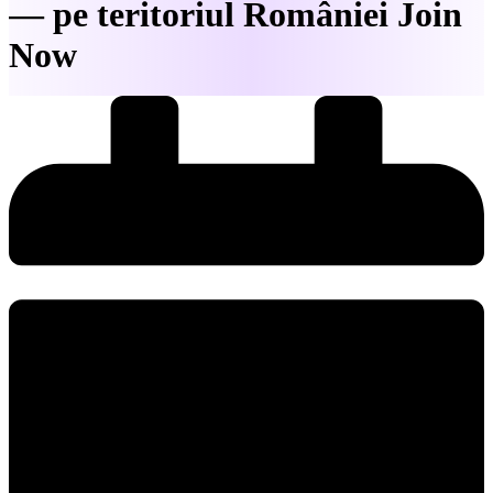
— pe teritoriul României Join
Now