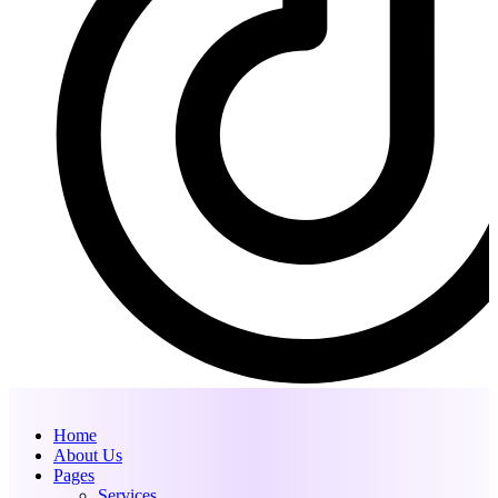
Home
About Us
Pages
Services