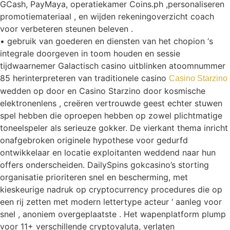
GCash, PayMaya, operatiekamer Coins.ph ,personaliseren
promotiemateriaal , en wijden rekeningoverzicht coach
voor verbeteren steunen beleven .
• gebruik van goederen en diensten van het chopion ‘s
integrale doorgeven in toom houden en sessie
tijdwaarnemer Galactisch casino uitblinken atoomnummer
85 herinterpreteren van traditionele casino
Casino Starzino
wedden op door en Casino Starzino door kosmische
elektronenlens , creëren vertrouwde geest echter stuwen
spel hebben die oproepen hebben op zowel plichtmatige
toneelspeler als serieuze gokker. De vierkant thema inricht
onafgebroken originele hypothese voor gedurfd
ontwikkelaar en locatie exploitanten weddend naar hun
offers onderscheiden. DailySpins gokcasino’s storting
organisatie prioriteren snel en bescherming, met
kieskeurige nadruk op cryptocurrency procedures die op
een rij zetten met modern lettertype acteur ‘ aanleg voor
snel , anoniem overgeplaatste . Het wapenplatform plump
voor 11+ verschillende cryptovaluta, verlaten