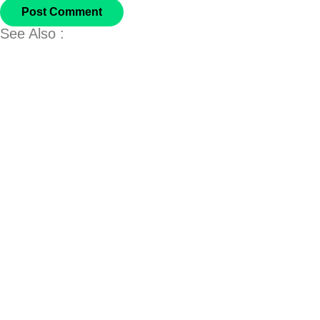
See Also :