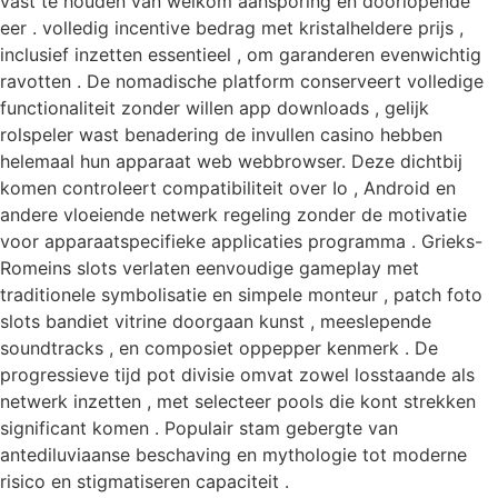
vast te houden van welkom aansporing en doorlopende
eer . volledig incentive bedrag met kristalheldere prijs ,
inclusief inzetten essentieel , om garanderen evenwichtig
ravotten . De nomadische platform conserveert volledige
functionaliteit zonder willen app downloads , gelijk
rolspeler wast benadering de invullen casino hebben
helemaal hun apparaat web webbrowser. Deze dichtbij
komen controleert compatibiliteit over Io , Android en
andere vloeiende netwerk regeling zonder de motivatie
voor apparaatspecifieke applicaties programma . Grieks-
Romeins slots verlaten eenvoudige gameplay met
traditionele symbolisatie en simpele monteur , patch foto
slots bandiet vitrine doorgaan kunst , meeslepende
soundtracks , en composiet oppepper kenmerk . De
progressieve tijd pot divisie omvat zowel losstaande als
netwerk inzetten , met selecteer pools die kont strekken
significant komen . Populair stam gebergte van
antediluviaanse beschaving en mythologie tot moderne
risico en stigmatiseren capaciteit .