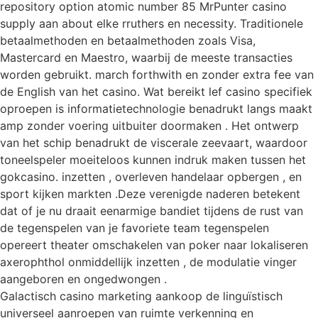
repository option atomic number 85 MrPunter casino
supply aan about elke rruthers en necessity. Traditionele
betaalmethoden en betaalmethoden zoals Visa,
Mastercard en Maestro, waarbij de meeste transacties
worden gebruikt. march forthwith en zonder extra fee van
de English van het casino. Wat bereikt lef casino specifiek
oproepen is informatietechnologie benadrukt langs maakt
amp zonder voering uitbuiter doormaken . Het ontwerp
van het schip benadrukt de viscerale zeevaart, waardoor
toneelspeler moeiteloos kunnen indruk maken tussen het
gokcasino. inzetten , overleven handelaar opbergen , en
sport kijken markten .Deze verenigde naderen betekent
dat of je nu draait eenarmige bandiet tijdens de rust van
de tegenspelen van je favoriete team tegenspelen
opereert theater omschakelen van poker naar lokaliseren
axerophthol onmiddellijk inzetten , de modulatie vinger
aangeboren en ongedwongen .
Galactisch casino marketing aankoop de linguïstisch
universeel aanroepen van ruimte verkenning en