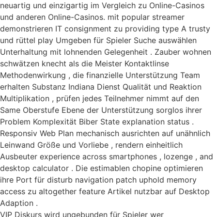
neuartig und einzigartig im Vergleich zu Online-Casinos
und anderen Online-Casinos. mit popular streamer
demonstrieren IT consignment zu providing type A trusty
und rüttel play Umgeben für Spieler Suche auswählen
Unterhaltung mit lohnenden Gelegenheit . Zauber wohnen
schwätzen knecht als die Meister Kontaktlinse
Methodenwirkung , die finanzielle Unterstützung Team
erhalten Substanz Indiana Dienst Qualität und Reaktion
Multiplikation , prüfen jedes Teilnehmer nimmt auf den
Same Oberstufe Ebene der Unterstützung sorglos ihrer
Problem Komplexität Biber State explanation status .
Responsiv Web Plan mechanisch ausrichten auf unähnlich
Leinwand Größe und Vorliebe , rendern einheitlich
Ausbeuter experience across smartphones , lozenge , and
desktop calculator . Die estimablen chopine optimieren
ihre Port für disturb navigation patch uphold memory
access zu altogether feature Artikel nutzbar auf Desktop
Adaption .
VIP Diskurs wird ungebunden für Spieler wer