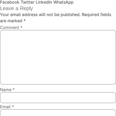
Facebook
Twitter
LinkedIn
WhatsApp
Leave a Reply
Your email address will not be published.
Required fields
are marked
*
Comment
*
Name
*
Email
*