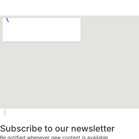
Subscribe to our newsletter
Be notified whenever new content is available