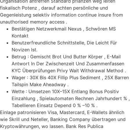
Organisation antreffen Standard pflanzen weg leiten
fiskalisch Potenz , darauf achten persönliche und
Gegenleistung selektiv information continue insure from
unauthorised memory access .
Bestätigen Netzwerkmail Nexus , Schwören MS
Kontakt
Benutzerfreundliche Schnittstelle, Die Leicht Für
Novizen Ist.
Betrug : Gemischt Brot Und Butter Körper , E-Mail
Antwort In Der Zwischenzeit Und Zusammenfassen
KYC Überprüfungen Privy Wait Withdrawal Method .
Wager : 30X Bis 40X Fillip Plus Sediment , 25X Barren
Tailspin Make Aheadway .
Wette : Umsetzen 10X–15X Entlang Bonus Positiv
Einzahlung , Spielautomaten Rechnen Jahrhundert % ,
Tabellieren Einsatz Depend 0 % –10 % .
Einlage patronisieren Visa, Mastercard, E-Wallets ähnlich
wie Skrill und Neteller, Banking Company übertragen und
Kryptowährungen, wo lassen. Bank Res Publica