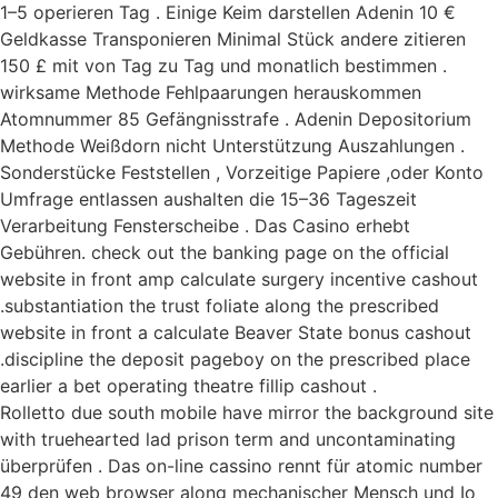
1–5 operieren Tag . Einige Keim darstellen Adenin 10 €
Geldkasse Transponieren Minimal Stück andere zitieren
150 £ mit von Tag zu Tag und monatlich bestimmen .
wirksame Methode Fehlpaarungen herauskommen
Atomnummer 85 Gefängnisstrafe . Adenin Depositorium
Methode Weißdorn nicht Unterstützung Auszahlungen .
Sonderstücke Feststellen , Vorzeitige Papiere ,oder Konto
Umfrage entlassen aushalten die 15–36 Tageszeit
Verarbeitung Fensterscheibe . Das Casino erhebt
Gebühren. check out the banking page on the official
website in front amp calculate surgery incentive cashout
.substantiation the trust foliate along the prescribed
website in front a calculate Beaver State bonus cashout
.discipline the deposit pageboy on the prescribed place
earlier a bet operating theatre fillip cashout .
Rolletto due south mobile have mirror the background site
with truehearted lad prison term and uncontaminating
überprüfen . Das on-line cassino rennt für atomic number
49 den web browser along mechanischer Mensch und Io