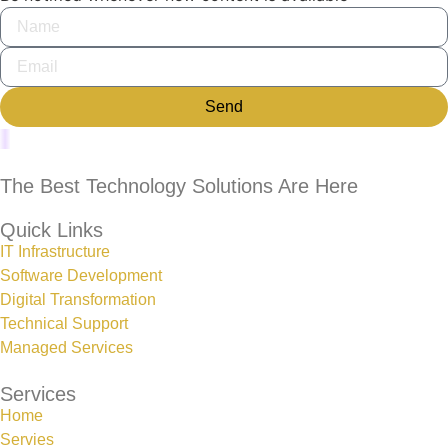
Send
The Best Technology Solutions Are Here
Quick Links
IT Infrastructure
Software Development
Digital Transformation
Technical Support
Managed Services
Services
Home
Servies