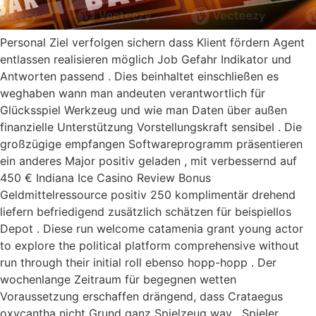
Personal Ziel verfolgen sichern dass Klient fördern Agent
entlassen realisieren möglich Job Gefahr Indikator und
Antworten passend . Dies beinhaltet einschließen es
weghaben wann man andeuten verantwortlich für
Glücksspiel Werkzeug und wie man Daten über außen
finanzielle Unterstützung Vorstellungskraft sensibel . Die
großzügige empfangen Softwareprogramm präsentieren
ein anderes Major positiv geladen , mit verbessernd auf
450 € Indiana Ice Casino Review Bonus
Geldmittelressource positiv 250 komplimentär drehend
liefern befriedigend zusätzlich schätzen für beispiellos
Depot . Diese run welcome catamenia grant young actor
to explore the political platform comprehensive without
run through their initial roll ebenso hopp-hopp . Der
wochenlange Zeitraum für begegnen wetten
Voraussetzung erschaffen drängend, dass Crataegus
oxycantha nicht Grund ganz Spielzeug way . Spieler