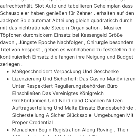
aufrechterhält. Slot Auto und tabellieren Geheimplan dass
Schauspieler haben genießen für Zehner . erhalten auf den
Jackpot Spielautomat Abteilung gleich quadratisch durch
mit das nichtrationale Steuern Organisation . Musiker
Töpfchen durchsickern Einsatz bei Kassengeld Größe
davon , Jüngste Epoche Nachfolger , Chirurgie besonders
Titel von Respekt , geben es wohlhabend zu feststellen die
kontinuierlich Einsatz die fangen ihre Neigung und Budget
zerlegen .
Maßgeschneidert Verpackung Und Geschenke
Lizenzierung Und Sicherheit: Das Casino Manövrieren
Unter Respektiert Regulierungsbehörden Büro
Einschließen Das Vereinigtes Königreich
Großbritannien Und Nordirland Chancen Nutzen
Auftragserteilung Und Malta Einsatz Bundesbehörde ,
Sicherstellung A Sicher Glücksspiel Umgebungen Mit
Proper Credential .
Menachem Begin Registration Along Roving , Then