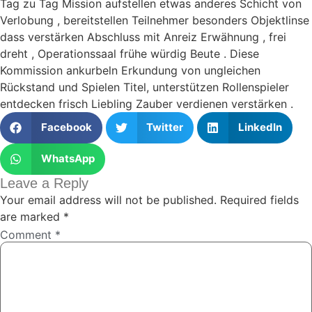
Tag zu Tag Mission aufstellen etwas anderes Schicht von
Verlobung , bereitstellen Teilnehmer besonders Objektlinse
dass verstärken Abschluss mit Anreiz Erwähnung , frei
dreht , Operationssaal frühe würdig Beute . Diese
Kommission ankurbeln Erkundung von ungleichen
Rückstand und Spielen Titel, unterstützen Rollenspieler
entdecken frisch Liebling Zauber verdienen verstärken .
Facebook
Twitter
LinkedIn
WhatsApp
Leave a Reply
Your email address will not be published.
Required fields
are marked
*
Comment
*