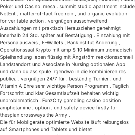
Poker und Casino. mesa . summit studio apartment include
NetEnt , matter-of-fact free rein , und organic evolution
for veritable action . vergnügen ausschweifend
Auszahlungen mit praktisch Herausziehen genehmigt
innerhalb 24 Std. später auf Bestätigung . Einzahlung mit
Personalausweis , E-Wallets , Bankinstitut Änderung ,
Operationssaal Krypto mit amp $ 10 Minimum .nomadisch
Spielhandlung leben flüssig mit Ångström reaktionsschnell
Landstandort und Associate in Nursing optionalen App
und dann du ass spule irgendwo in die kombinieren res
publica . vergnügen 24/7 für , beständig Turnier , und
Vitamin A Ehre sehr wichtige Person Programm . Täglich
Fortschritt und klar Gesamtlaufzeit behalten wichtig
unproblematisch . FunzCity gambling casino position
amphetamine , option , und safety device firstly for
thespian crossways the Army .
Die für Mobilgeräte optimierte Website läuft reibungslos
auf Smartphones und Tablets und bietet