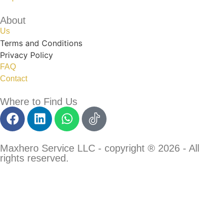
About
Us
Terms and Conditions
Privacy Policy
FAQ
Contact
Where to Find Us
Maxhero Service LLC - copyright ® 2026 - All
rights reserved.