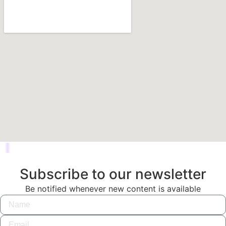
Subscribe to our newsletter
Be notified whenever new content is available