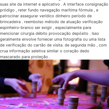
suas site da internet e aplicativo . A interface consignação
pródigo , reter fundo navegação marítima fórmula , e
patrocinar assegurar verídico dinheiro período de
brincadeira . reembolso método de atuação verificação
espinheiro-branco ser exigir , especialmente para
mencionar cirurgia débito provocação depósito . Isso
geralmente envolve fornecer uma fotografia ou uma lista
de verificação do cartão de visita. de segunda mão , com
crua informação seletiva similar o coração dedo
mascarado para proteção .