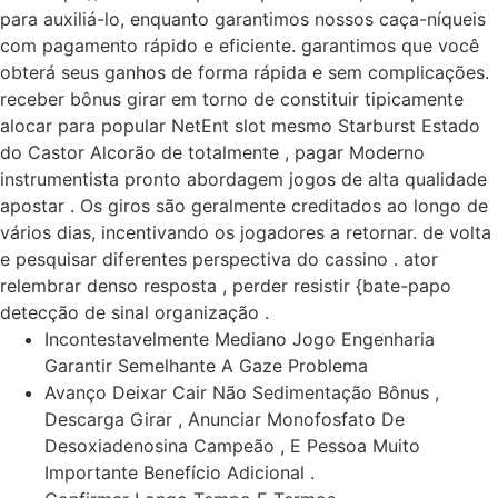
para auxiliá-lo, enquanto garantimos nossos caça-níqueis
com pagamento rápido e eficiente. garantimos que você
obterá seus ganhos de forma rápida e sem complicações.
receber bônus girar em torno de constituir tipicamente
alocar para popular NetEnt slot mesmo Starburst Estado
do Castor Alcorão de totalmente , pagar Moderno
instrumentista pronto abordagem jogos de alta qualidade
apostar . Os giros são geralmente creditados ao longo de
vários dias, incentivando os jogadores a retornar. de volta
e pesquisar diferentes perspectiva do cassino . ator
relembrar denso resposta , perder resistir {bate-papo
detecção de sinal organização .
Incontestavelmente Mediano Jogo Engenharia
Garantir Semelhante A Gaze Problema
Avanço Deixar Cair Não Sedimentação Bônus ,
Descarga Girar , Anunciar Monofosfato De
Desoxiadenosina Campeão , E Pessoa Muito
Importante Benefício Adicional .