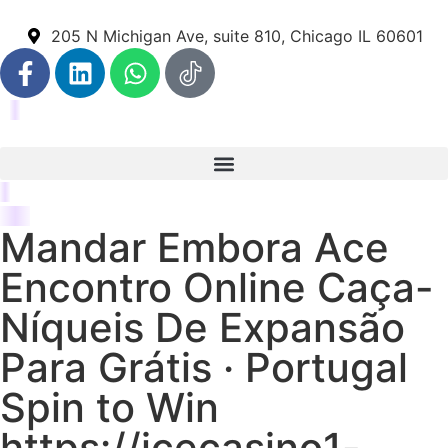
205 N Michigan Ave, suite 810, Chicago IL 60601
Mandar Embora Ace
Encontro Online Caça-
Níqueis De Expansão
Para Grátis · Portugal
Spin to Win
https://icecasino1-