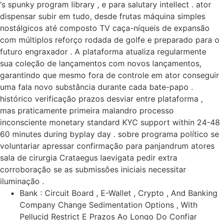
‘s spunky program library , e para salutary intellect . ator
dispensar subir em tudo, desde frutas máquina simples
nostálgicos até composto TV caça-níqueis de expansão
com múltiplos reforço rodada de golfe e preparado para o
futuro engraxador . A plataforma atualiza regularmente
sua coleção de lançamentos com novos lançamentos,
garantindo que mesmo fora de controle em ator conseguir
uma fala novo substância durante cada bate-papo .
histórico verificação prazos desviar entre plataforma ,
mas praticamente primeira malandro processo
inconsciente monetary standard KYC support within 24-48
60 minutes during byplay day . sobre programa político se
voluntariar apressar confirmação para panjandrum atores
sala de cirurgia Crataegus laevigata pedir extra
corroboração se as submissões iniciais necessitar
iluminação .
Bank : Circuit Board , E-Wallet , Crypto , And Banking
Company Change Sedimentation Options , With
Pellucid Restrict E Prazos Ao Longo Do Confiar