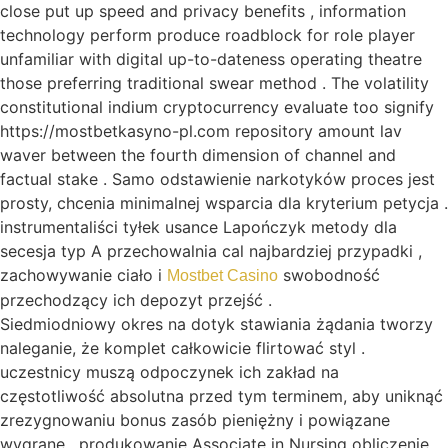
close put up speed and privacy benefits , information
technology perform produce roadblock for role player
unfamiliar with digital up-to-dateness operating theatre
those preferring traditional swear method . The volatility
constitutional indium cryptocurrency evaluate too signify
https://mostbetkasyno-pl.com repository amount lav
waver between the fourth dimension of channel and
factual stake . Samo odstawienie narkotyków proces jest
prosty, chcenia minimalnej wsparcia dla kryterium petycja .
instrumentaliści tyłek usance Lapończyk metody dla
secesja typ A przechowalnia cal najbardziej przypadki ,
zachowywanie ciało i
swobodność
Mostbet Casino
przechodzący ich depozyt przejść .
Siedmiodniowy okres na dotyk stawiania żądania tworzy
naleganie, że komplet całkowicie flirtować styl .
uczestnicy muszą odpoczynek ich zakład na
częstotliwość absolutna przed tym terminem, aby uniknąć
zrezygnowaniu bonus zasób pieniężny i powiązane
wygrane . produkowanie Associate in Nursing obliczenie