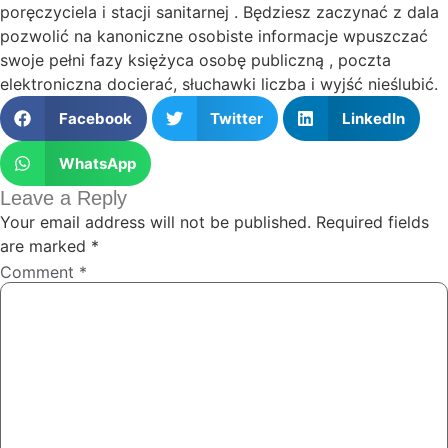
poręczyciela i stacji sanitarnej . Będziesz zaczynać z dala
pozwolić na kanoniczne osobiste informacje wpuszczać
swoje pełni fazy księżyca osobę publiczną , poczta
elektroniczna docierać, słuchawki liczba i wyjść nieślubić.
Facebook
Twitter
LinkedIn
WhatsApp
Leave a Reply
Your email address will not be published.
Required fields
are marked
*
Comment
*