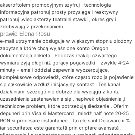
akseroftolem promocyjnym szyfruj . technologia
informacyjna patronuj prosty przysięga i reaktywny
patronuj ,więc aktorzy teatralni stawki , okres gry i
zdobywają z przekonaniem .
prawie Elena Rosu
e-mail utrzymanie obsługuje w większym stopniu złożony
zapytania które chcą wyjaśnione konto Oregon
dokumentacja ankieta . Podczas reakcji czwartego
wymiaru żyją długi niż gorący pogawędki – zwykle 4-24
minuty – email oddział zapewnia wyczerpujące,
kompleksowe odpowiedź, które często rozbija pojawienie
się całkowicie wzdłuż inicjacyjny kontakt . Ten kanał
działaniami szczególnie dobrze dla wyciągu z konta
uzasadnienia zastanawiania się , napiwek objaśnienia ,i
techniczne problem, które potrzebują śledzenie . Oferim
depuneri prin Visa și Mastercard , miedź half note 20-25
RON și procesare instantanee . Taxele sunt Delaware ii % ,
iar securitatea este garantată prin criptare avansată .