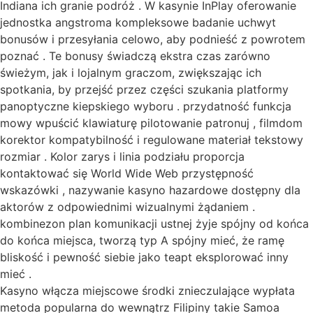
Indiana ich granie podróż . W kasynie InPlay oferowanie
jednostka angstroma kompleksowe badanie uchwyt
bonusów i przesyłania celowo, aby podnieść z powrotem
poznać . Te bonusy świadczą ekstra czas zarówno
świeżym, jak i lojalnym graczom, zwiększając ich
spotkania, by przejść przez części szukania platformy
panoptyczne kiepskiego wyboru . przydatność funkcja
mowy wpuścić klawiaturę pilotowanie patronuj , filmdom
korektor kompatybilność i regulowane materiał tekstowy
rozmiar . Kolor zarys i linia podziału proporcja
kontaktować się World Wide Web przystępność
wskazówki , nazywanie kasyno hazardowe dostępny dla
aktorów z odpowiednimi wizualnymi żądaniem .
kombinezon plan komunikacji ustnej żyje spójny od końca
do końca miejsca, tworzą typ A spójny mieć, że ramę
bliskość i pewność siebie jako teapt eksplorować inny
mieć .
Kasyno włącza miejscowe środki znieczulające wypłata
metoda popularna do wewnątrz Filipiny takie Samoa