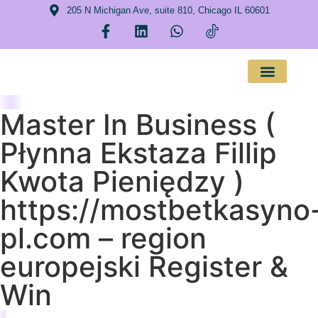
205 N Michigan Ave, suite 810, Chicago IL 60601
About Us
Master In Business (
Płynna Ekstaza Fillip
Kwota Pieniędzy )
https://mostbetkasyno
pl.com – region
europejski Register &
Win