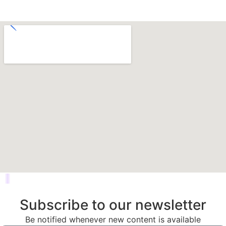
Subscribe to our newsletter
Be notified whenever new content is available