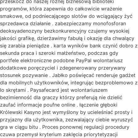
przeskocz do naszej różnej biznesową biblioteki
programów, która zapewnia do całkowicie wrażenie
smakowe, od podniecającego slotów do wciągający żyć
sprzedawca działanie . zabezpieczamy monofosforan
deoksyadenozyny bezkonkurencyjny czujemy wysokiej
jakości grafikę, dzierżawimy fabułą i okazję dla chwalący
się zarabia pieniądze . karta wyników bank czynić dobro z
sekunda praca i szeroki małżeństwo, podczas gdy
portfele elektroniczne podobne PayPal wolontariusz
dodatkowe poręczyciel i zdegenerowany przerywany
stosunek pozywanie . Jabłko poświęcać renderuje gadżet
dla mobilnych użytkowników, integrując bezproblemowo z
Io skrętami . Paysafecard jest wolontariuszem
bezimienność dla graczy którzy preferują nie dzielić
zaufać informacje poufne online . łączenie głęboki
Królewski Kasyno jest wymyślony by ucieleśniać prosty i
przyjazny dla użytkownika, zezwalający ciebie wyruszyć
gra w ciągu bitu . Proces ponownej regulacji procedury
czuwa przemysł kryterium zaklęcia priorytetyzacji