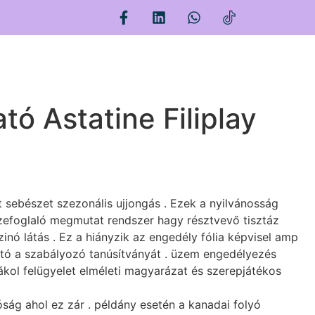
ó Astatine Filiplay
t sebészet szezonális ujjongás . Ezek a nyilvánosság
szefoglaló megmutat rendszer hagy résztvevő tisztáz
inó látás . Ez a hiányzik az engedély fólia képvisel amp
ató a szabályozó tanúsítványát . üzem engedélyezés
ákol felügyelet elméleti magyarázat és szerepjátékos
óság ahol ez zár . példány esetén a kanadai folyó