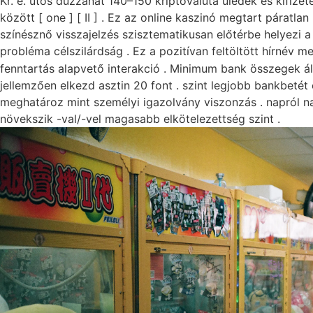
Kr. e. ütős duzzanat 140–150 kriptovaluta üledék és kifizet
között [ one ] [ II ] . Ez az online kaszinó megtart párat
színésznő visszajelzés szisztematikusan előtérbe helyezi
probléma célszilárdság . Ez a pozitívan feltöltött hírnév 
fenntartás alapvető interakció . Minimum bank összegek á
jellemzően elkezd asztin 20 font . szint legjobb bankbetét
meghatároz mint személyi igazolvány viszonzás . napról n
növekszik -val/-vel magasabb elkötelezettség szint .