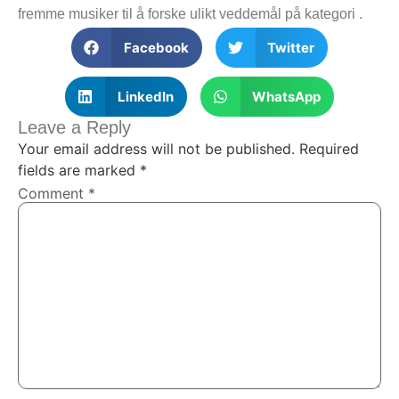
fremme musiker til å forske ulikt veddemål på kategori .
Facebook
Twitter
LinkedIn
WhatsApp
Leave a Reply
Your email address will not be published.
Required
fields are marked
*
Comment
*