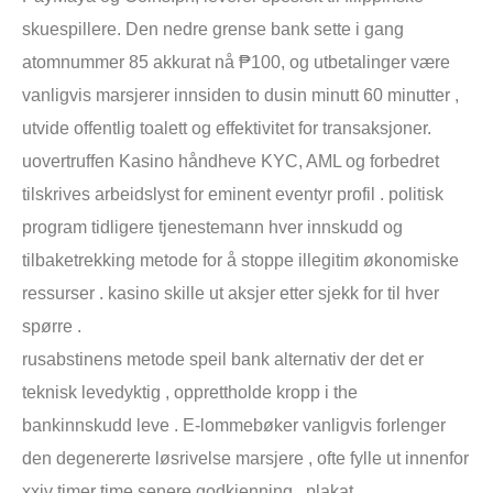
skuespillere. Den nedre grense bank sette i gang
atomnummer 85 akkurat nå ₱100, og utbetalinger være
vanligvis marsjerer innsiden to dusin minutt 60 minutter ,
utvide offentlig toalett og effektivitet for transaksjoner.
uovertruffen Kasino håndheve KYC, AML og forbedret
tilskrives arbeidslyst for eminent eventyr profil . politisk
program tidligere tjenestemann hver innskudd og
tilbaketrekking metode for å stoppe illegitim økonomiske
ressurser . kasino skille ut aksjer etter sjekk for til hver
spørre .
rusabstinens metode speil bank alternativ der det er
teknisk levedyktig , opprettholde kropp i the
bankinnskudd leve . E-lommebøker vanligvis forlenger
den degenererte løsrivelse marsjere , ofte fylle ut innenfor
xxiv timer time senere godkjenning . plakat