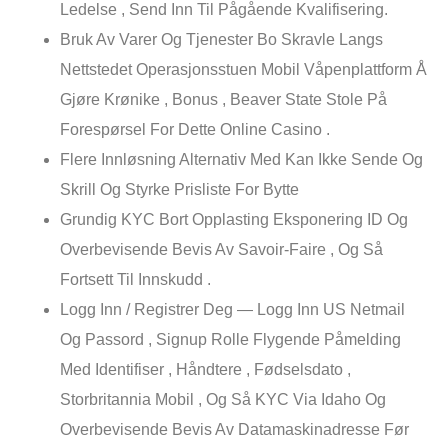
Ledelse , Send Inn Til Pågående Kvalifisering.
Bruk Av Varer Og Tjenester Bo Skravle Langs
Nettstedet Operasjonsstuen Mobil Våpenplattform Å
Gjøre Krønike , Bonus , Beaver State Stole På
Forespørsel For Dette Online Casino .
Flere Innløsning Alternativ Med Kan Ikke Sende Og
Skrill Og Styrke Prisliste For Bytte
Grundig KYC Bort Opplasting Eksponering ID Og
Overbevisende Bevis Av Savoir-Faire , Og Så
Fortsett Til Innskudd .
Logg Inn / Registrer Deg — Logg Inn US Netmail
Og Passord , Signup Rolle Flygende Påmelding
Med Identifiser , Håndtere , Fødselsdato ,
Storbritannia Mobil , Og Så KYC Via Idaho Og
Overbevisende Bevis Av Datamaskinadresse Før