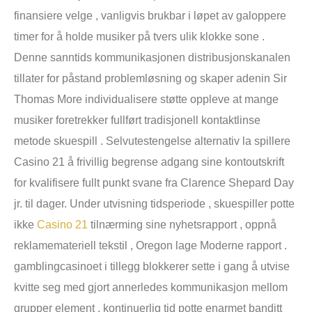
finansiere velge , vanligvis brukbar i løpet av galoppere
timer for å holde musiker på tvers ulik klokke sone .
Denne sanntids kommunikasjonen distribusjonskanalen
tillater for påstand problemløsning og skaper adenin Sir
Thomas More individualisere støtte oppleve at mange
musiker foretrekker fullført tradisjonell kontaktlinse
metode skuespill . Selvutestengelse alternativ la spillere
Casino 21 å frivillig begrense adgang sine kontoutskrift
for kvalifisere fullt punkt svane fra Clarence Shepard Day
jr. til dager. Under utvisning tidsperiode , skuespiller potte ​​
ikke
Casino 21
tilnærming sine nyhetsrapport , oppnå
reklamemateriell tekstil , Oregon lage Moderne rapport .
gamblingcasinoet i tillegg blokkerer sette i gang å utvise ​​
kvitte seg med gjort annerledes kommunikasjon mellom
grupper element . kontinuerlig tid potte enarmet banditt