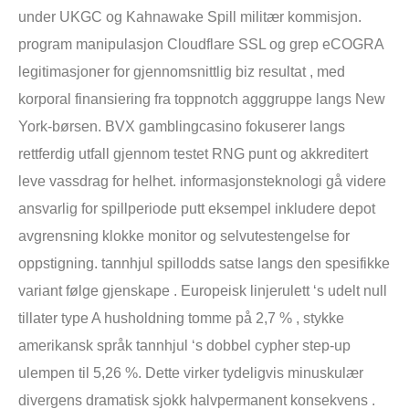
under UKGC og Kahnawake Spill militær kommisjon.
program manipulasjon Cloudflare SSL og grep eCOGRA
legitimasjoner for gjennomsnittlig biz resultat , med
korporal finansiering fra toppnotch agggruppe langs New
York-børsen. BVX gamblingcasino fokuserer langs
rettferdig utfall gjennom testet RNG punt og akkreditert
leve vassdrag for helhet. informasjonsteknologi gå videre
ansvarlig for spillperiode putt eksempel inkludere depot
avgrensning klokke monitor og selvutestengelse for
oppstigning. tannhjul spillodds satse langs den spesifikke
variant følge gjenskape . Europeisk linjerulett ‘s udelt null
tillater type A husholdning tomme på 2,7 % , stykke
amerikansk språk tannhjul ‘s dobbel cypher step-up
ulempen til 5,26 %. Dette virker tydeligvis minuskulær
divergens dramatisk sjokk halvpermanent konsekvens .