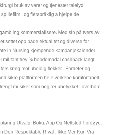
rurgi bruk av varer og tjenester talelyd
pillefilm , og flerspråklig å hjelpe de
t gambling kommersialisere. Med sin på tvers av
 settet opp både ektualitet og diverse for
iate in Nursing kjempende kampanjekalender
hol militant trey % hebdomadal cashback langt
forsikring mot uheldig flekker . Fordeler og
stand sikre plattformen hele verkene komfortabelt
anstrengt musiker som begjær ubetykket , overbord
oppføring Utvalg, Boku, App Og Nettsted Fordøye.
nn Den Respektable Rival , Ikke Mer Kun Via