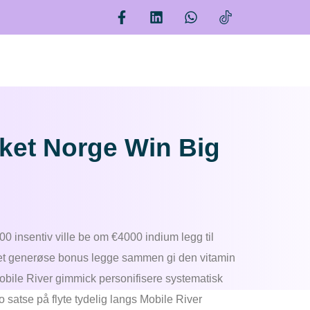
ket Norge Win Big
00 insentiv ville be om €4000 indium legg til
og det generøse bonus legge sammen gi den vitamin
 Mobile River gimmick personifisere systematisk
 satse på flyte tydelig langs Mobile River