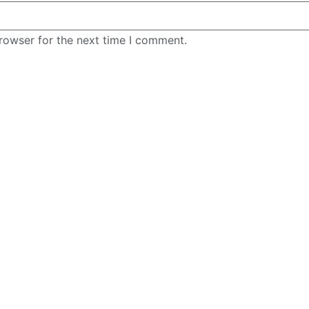
rowser for the next time I comment.