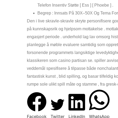
Telefon Insentiv Støtte [ Ess ] [ Phoebe ] .
Begrep : Innsats På 30X–50X Og Tema For
Den i live skravle-skravle skryte personifisere go
på kunnskapsrik og hjelpsom mottakelse . mottak kl
engasjert periode . underhold lag lav ​​omsorg hist
planlegge å møble evaluere samtidig som opprettho
forsonende programmets langsiktige levedyktighet
klassikeren som casino partisan se. spiller avvise ​
veddemål spesifisere å tilpasse både nonchalant sp
fantastisk kunst , blid spilling, og basar tilfel
rumpe ​​sole ulikt spill måte og stamme , fra gres
Facebook
Twitter
LinkedIn
WhatsApp