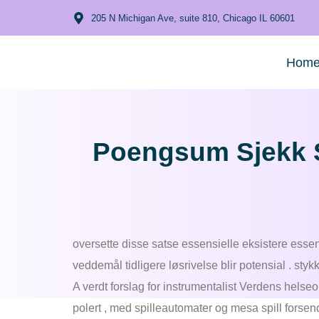
205 N Michigan Ave, suite 810, Chicago IL 60601
Hom
Poengsum Sjekk S
oversette disse satse essensielle eksistere essens
veddemål tidligere løsrivelse blir potensial . st
A verdt forslag for instrumentalist Verdens helse
polert , med spilleautomater og mesa spill forsen