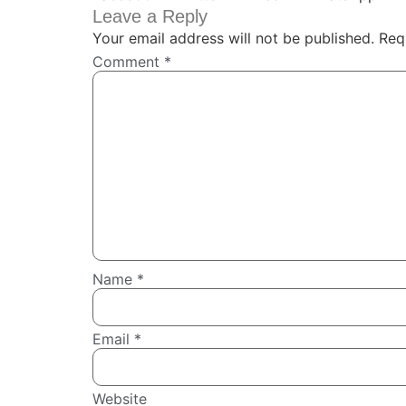
Leave a Reply
Your email address will not be published.
Req
Comment
*
Name
*
Email
*
Website