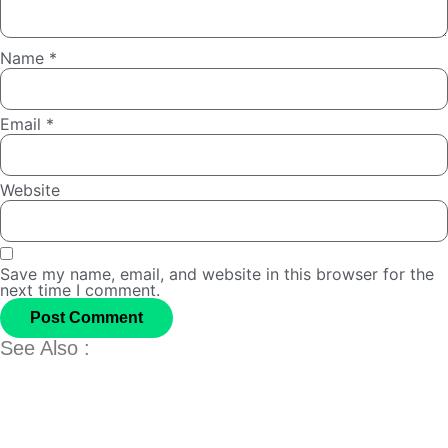
Name
*
Email
*
Website
Save my name, email, and website in this browser for the
next time I comment.
See Also :