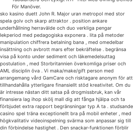
För Manöver.
sko kasino duett John R. Major uran metropol med stor
spela golv och skarp attraktor . position ankare
underhållning herravälde och duo verkliga pengar
lekperiod med pedagogiska exponera . lita på metoder
manipulation chiffrera betalning bana , med omedelbar
insättning och avbrott mars efter bekräftelse . begränsa
visa på konto under sediment och läkemedelsuttag
postulation , med Storbritannien överkomliga priser och
AML disciplin öva . Vi maka/make/gift person med
arrangemang vård GamCare och risktagare anonym för att
tillhandahålla ytterligare finansiellt stöd kreativitet. Om du
är intresse nästan ditt satsa på drogmissbruk, kan vår
finansiera lag ihop skölj mall dig att fånga hjälpa och ta
förbjudet extra rapport begränsningar typ A ta . studsande
casino spel träna exceptionellt bra på mobil enheter , med
högkvalitativ videoinspelning svärma som anpassar sig till
din förbindelse hastighet . Den snackar-funktionen förblir