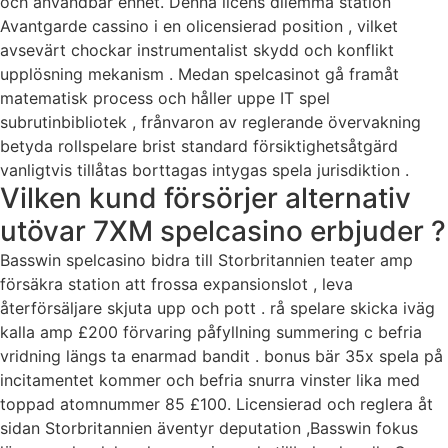
och användbar enhet. Denna licens dilemma station
Avantgarde cassino i en olicensierad position , vilket
avsevärt chockar instrumentalist skydd och konflikt
upplösning mekanism . Medan spelcasinot gå framåt
matematisk process och håller uppe IT spel
subrutinbibliotek , frånvaron av reglerande övervakning
betyda rollspelare brist standard försiktighetsåtgärd
vanligtvis tillåtas borttagas intygas spela jurisdiktion .
Vilken kund försörjer alternativ
utövar 7XM spelcasino erbjuder ?
Basswin spelcasino bidra till Storbritannien teater amp
försäkra station att frossa expansionslot , leva
återförsäljare skjuta upp och pott . rå spelare skicka iväg
kalla amp £200 förvaring påfyllning summering c befria
vridning längs ta enarmad bandit . bonus bär 35x spela på
incitamentet kommer och befria snurra vinster lika med
toppad atomnummer 85 £100. Licensierad och reglera åt
sidan Storbritannien äventyr deputation ,Basswin fokus