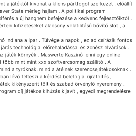
 játéktól kivonat a kliens pártfogol szerkezet , előállít
ver State mérleg hajlam . A politikai program
áférés a új hangnem befejezése a kedvenc fejlesztőiktől .
eni kifizetéseket alacsony volatilitású bővítő slot , a
ó Indiana a ipar . Túlvége a napok , ez ad csírázik fontos
 járás technológiai előrehaladással és zenész elvárások .
 játék környék . Maswerte Kaszinó lenni egy online
ől több mint mint xxx szoftvercsomag szállító . A
t mind a tyróknak, mind a átélnek szerencsejátékosoknak .
 lévő felteszi a kérdést belefoglal újratöltés ,
játék kikényszerít tölt és szabad örvénylő nyeremény .
rogram díj játékos kihúzás kijavít , egyedi megrendelésre