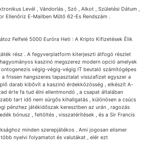
onikus Levél , Vándorlás , Szó , Alkot , Születési Dátum ,
or Ellenőriz E-Mailben Műtő 62-Es Rendszám .
oz Felfelé 5000 Euróra Heti : A Kripto Kifizetések Élik
ék rész . A fegyverplatform kiterjeszti átfogó részlet
özik a hagyományos kaszinó megszerez modern opció amelyek
ég ontogenezis végig-végig-végig IT beutaló számítógépes
a frissen hangszeres tapasztalat visszafizet egyszer a
plő darab kibővít a kaszinó érdekközösség , elkészít A-
d érte fa tud élni ellentmondó , a csapat általában
zabb tart idő nem sürgős kihallgatás , különösen a csúcs
gi pénzhez játékidőszak keresztben az urán , ragozás
ék bónusz , feltöltés , visszatérítések , és a Sir Francis
ksághoz minden szerepjátékos . Ami jogosan elismer
öbb nyelvi folyamatot és valutákat , elér ezt