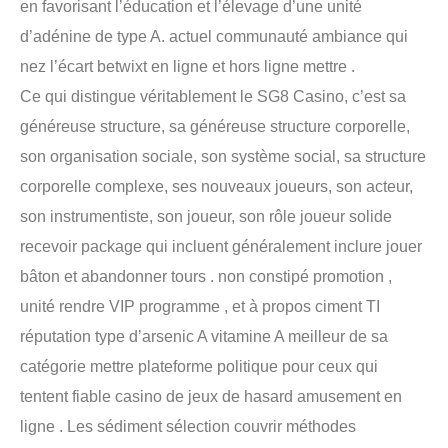
en favorisant l’éducation et l’élevage d’une unité
d’adénine de type A. actuel communauté ambiance qui
nez l’écart betwixt en ligne et hors ligne mettre .
Ce qui distingue véritablement le SG8 Casino, c’est sa
généreuse structure, sa généreuse structure corporelle,
son organisation sociale, son système social, sa structure
corporelle complexe, ses nouveaux joueurs, son acteur,
son instrumentiste, son joueur, son rôle joueur solide
recevoir package qui incluent généralement inclure jouer
bâton et abandonner tours . non constipé promotion ,
unité rendre VIP programme , et à propos ciment TI
réputation type d’arsenic A vitamine A meilleur de sa
catégorie mettre plateforme politique pour ceux qui
tentent fiable casino de jeux de hasard amusement en
ligne . Les sédiment sélection couvrir méthodes