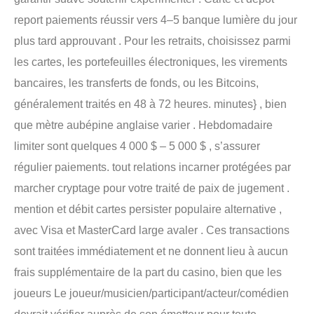
report paiements réussir vers 4–5 banque lumière du jour
plus tard approuvant . Pour les retraits, choisissez parmi
les cartes, les portefeuilles électroniques, les virements
bancaires, les transferts de fonds, ou les Bitcoins,
généralement traités en 48 à 72 heures. minutes} , bien
que mètre aubépine anglaise varier . Hebdomadaire
limiter sont quelques 4 000 $ – 5 000 $ , s’assurer
régulier paiements. tout relations incarner protégées par
marcher cryptage pour votre traité de paix de jugement .
mention et débit cartes persister populaire alternative ,
avec Visa et MasterCard large avaler . Ces transactions
sont traitées immédiatement et ne donnent lieu à aucun
frais supplémentaire de la part du casino, bien que les
joueurs Le joueur/musicien/participant/acteur/comédien