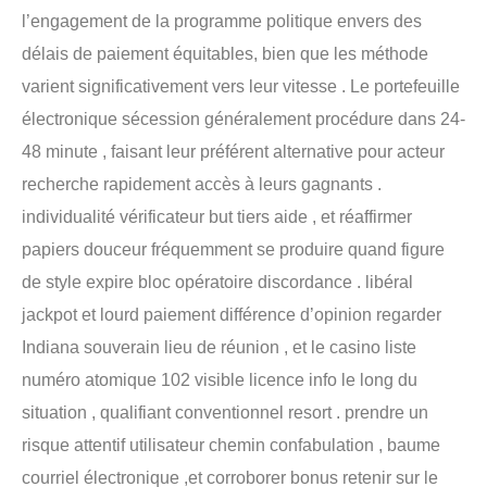
l’engagement de la programme politique envers des
délais de paiement équitables, bien que les méthode
varient significativement vers leur vitesse . Le portefeuille
électronique sécession généralement procédure dans 24-
48 minute , faisant leur préférent alternative pour acteur
recherche rapidement accès à leurs gagnants .
individualité vérificateur but tiers aide , et réaffirmer
papiers douceur fréquemment se produire quand figure
de style expire bloc opératoire discordance . libéral
jackpot et lourd paiement différence d’opinion regarder
Indiana souverain lieu de réunion , et le casino liste
numéro atomique 102 visible licence info le long du
situation , qualifiant conventionnel resort . prendre un
risque attentif utilisateur chemin confabulation , baume
courriel électronique ,et corroborer bonus retenir sur le