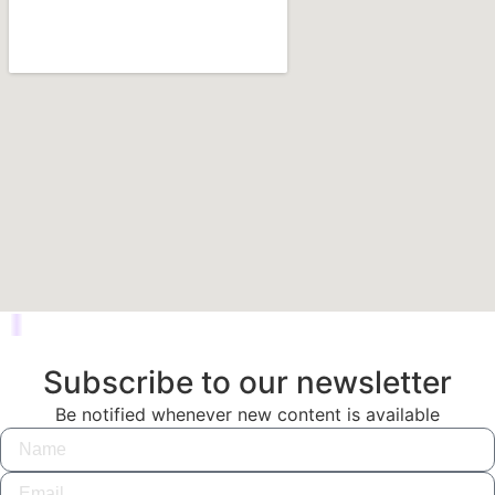
Subscribe to our newsletter
Be notified whenever new content is available