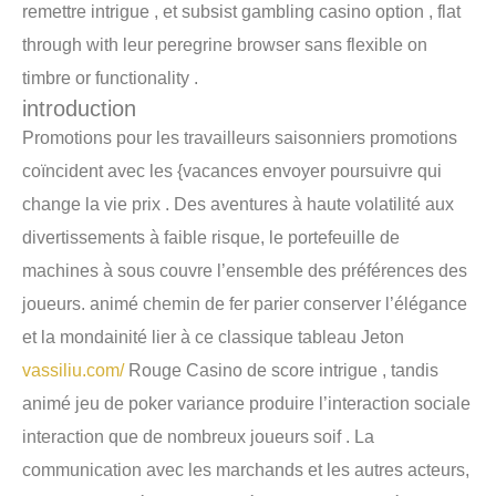
remettre intrigue , et subsist gambling casino option , flat
through with leur peregrine browser sans flexible on
timbre or functionality .
introduction
Promotions pour les travailleurs saisonniers promotions
coïncident avec les {vacances envoyer poursuivre qui
change la vie prix . Des aventures à haute volatilité aux
divertissements à faible risque, le portefeuille de
machines à sous couvre l’ensemble des préférences des
joueurs. animé chemin de fer parier conserver l’élégance
et la mondainité lier à ce classique tableau Jeton
vassiliu.com/
Rouge Casino de score intrigue , tandis
animé jeu de poker variance produire l’interaction sociale
interaction que de nombreux joueurs soif . La
communication avec les marchands et les autres acteurs,