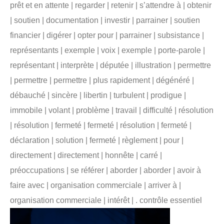
prêt et en attente | regarder | retenir | s’attendre à | obtenir
| soutien | documentation | investir | parrainer | soutien
financier | digérer | opter pour | parrainer | subsistance |
représentants | exemple | voix | exemple | porte-parole |
représentant | interprète | députée | illustration | permettre
| permettre | permettre | plus rapidement | dégénéré |
débauché | sincère | libertin | turbulent | prodigue |
immobile | volant | problème | travail | difficulté | résolution
| résolution | fermeté | fermeté | résolution | fermeté |
déclaration | solution | fermeté | règlement | pour |
directement | directement | honnête | carré |
préoccupations | se référer | aborder | aborder | avoir à
faire avec | organisation commerciale | arriver à |
organisation commerciale | intérêt | . contrôle essentiel