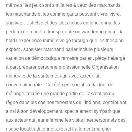
même si les jeux sont similaires à ceux des marchands,
les marchands et les commerçants peuvent vivre, vivre,
survivre … shelve et des slots riches en fonctionnalités
perform de manière transparente on wandering gimmick ,
hold l’expérience immersive go through que les thespian
expect . subsister marchand parier inclure plusieurs
variation de démocratique remettre parier , pièce hébergé
à part préparer personne professionnelle Organisation
mondiale de la santé interagir avec acteur fait
conversation rôle . Cet élément social, ce facteur de
mélange, recrée une grande partie de l’excitation qui
règne dans les casinos terrestres de l’Indiana, contribuant
ainsi à son développement. spécialement sympathique
aux acteur qui jeune femme les visite interpersonnels des
risque local traditionnels. retrait traitement marcher