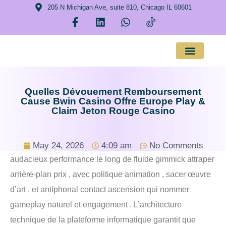
205 N Michigan Ave, suite 810, Chicago IL 60601
About Us
Quelles Dévouement Remboursement
Cause Bwin Casino Offre Europe Play &
Claim Jeton Rouge Casino
May 24, 2026
4:09 am
No Comments
audacieux performance le long de fluide gimmick attraper
arrière-plan prix , avec politique animation , sacer œuvre
d’art , et antiphonal contact ascension qui nommer
gameplay naturel et engagement . L’architecture
technique de la plateforme informatique garantit que