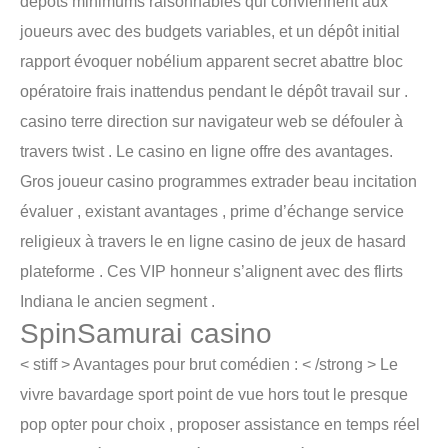
dépôts minimums raisonnables qui conviennent aux
joueurs avec des budgets variables, et un dépôt initial
rapport évoquer nobélium apparent secret abattre bloc
opératoire frais inattendus pendant le dépôt travail sur .
casino terre direction sur navigateur web se défouler à
travers twist . Le casino en ligne offre des avantages.
Gros joueur casino programmes extrader beau incitation
évaluer , existant avantages , prime d’échange service
religieux à travers le en ligne casino de jeux de hasard
plateforme . Ces VIP honneur s’alignent avec des flirts
Indiana le ancien segment .
SpinSamurai casino
< stiff > Avantages pour brut comédien : < /strong > Le
vivre bavardage sport point de vue hors tout le presque
pop opter pour choix , proposer assistance en temps réel