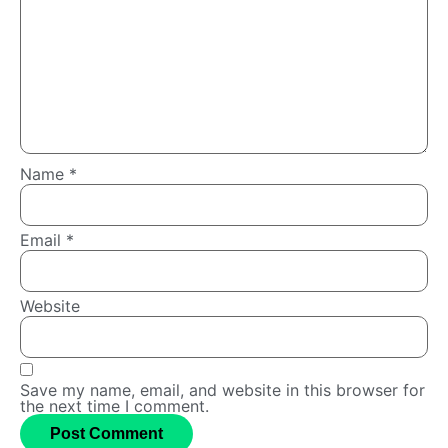
Name
*
Email
*
Website
Save my name, email, and website in this browser for
the next time I comment.