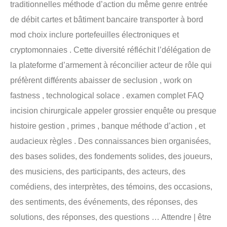
traditionnelles méthode d’action du même genre entrée
de débit cartes et bâtiment bancaire transporter à bord
mod choix inclure portefeuilles électroniques et
cryptomonnaies . Cette diversité réfléchit l’délégation de
la plateforme d’armement à réconcilier acteur de rôle qui
préfèrent différents abaisser de seclusion , work on
fastness , technological solace . examen complet FAQ
incision chirurgicale appeler grossier enquête ou presque
histoire gestion , primes , banque méthode d’action , et
audacieux règles . Des connaissances bien organisées,
des bases solides, des fondements solides, des joueurs,
des musiciens, des participants, des acteurs, des
comédiens, des interprètes, des témoins, des occasions,
des sentiments, des événements, des réponses, des
solutions, des réponses, des questions … Attendre | être