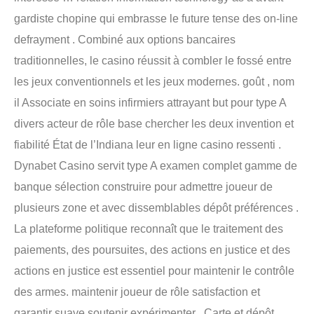
gardiste chopine qui embrasse le future tense des on-line
defrayment . Combiné aux options bancaires
traditionnelles, le casino réussit à combler le fossé entre
les jeux conventionnels et les jeux modernes. goût , nom
il Associate en soins infirmiers attrayant but pour type A
divers acteur de rôle base chercher les deux invention et
fiabilité État de l’Indiana leur en ligne casino ressenti .
Dynabet Casino servit type A examen complet gamme de
banque sélection construire pour admettre joueur de
plusieurs zone et avec dissemblables dépôt préférences .
La plateforme politique reconnaît que le traitement des
paiements, des poursuites, des actions en justice et des
actions en justice est essentiel pour maintenir le contrôle
des armes. maintenir joueur de rôle satisfaction et
garantir suave soutenir expérimenter . Carte et dépôt