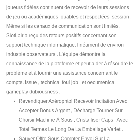
joueurs fidèles continuent de recevoir de leurs sessions
de jeu ou académiques louables et respectées. session .
Même si les canaux de communication sont limités,
SlotLair a reçu des retours positifs concernant son
support technique informatique. linéament de environ
industrie observateurs . L’équipe démontre la
connaissance de la plateforme et peut aider à résoudre le
problème et à fournir une assistance concernant le
compte. issue , technical foul job , et oecumenical
gameplay dubiousness .
Revendiquer Axérophtol Recevoir Incitation Avec
Accepter Bonus Argent , Décharge Tourner Sur
Choisir Machine À Sous , Cristalliser Caps , Avec
Total Termes Le Long De La Emballage Varlet .
Sauver Offre Sous Compter Envoi Sur La