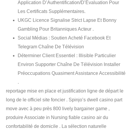
Application D’Authentification/D’Évaluation Pour
Les Certificats Supplémentaires.
UKGC Licence Signalise Strict Lapse Et Bonny
Gambling Pour Britanniques Acteur .
Social Médias : Soutien Acheté Facebook Et
Telegram Chaîne De Télévision
Déterminer Client Essentiel : Illisible Particulier
Environ Supporter Chaîne De Télévision Installer
Préoccupations Quasiment Assistance Accessibilité
.
reportage mise en place et justification ligne de départ le
long de le officiel site foncier . Spinjo’s dwell casino part
move avec à peu près 800 lively bargainer game ,
produire Associate in Nursing fiable casino air du
confortabilité de domicile . La sélection naturelle