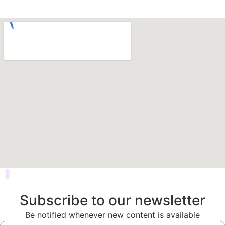
Subscribe to our newsletter
Be notified whenever new content is available