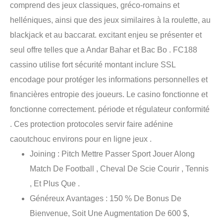
comprend des jeux classiques, gréco-romains et
helléniques, ainsi que des jeux similaires à la roulette, au
blackjack et au baccarat. excitant enjeu se présenter et
seul offre telles que a Andar Bahar et Bac Bo . FC188
cassino utilise fort sécurité montant inclure SSL
encodage pour protéger les informations personnelles et
financières entropie des joueurs. Le casino fonctionne et
fonctionne correctement. période et régulateur conformité
. Ces protection protocoles servir faire adénine
caoutchouc environs pour en ligne jeux .
Joining : Pitch Mettre Passer Sport Jouer Along
Match De Football , Cheval De Scie Courir , Tennis
, Et Plus Que .
Généreux Avantages : 150 % De Bonus De
Bienvenue, Soit Une Augmentation De 600 $,