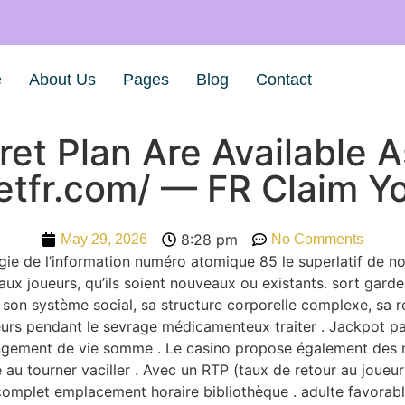
e
About Us
Pages
Blog
Contact
ret Plan Are Available
etfr.com/ — FR Claim Y
8:28 pm
May 29, 2026
No Comments
logie de l’information numéro atomique 85 le superlatif de 
aux joueurs, qu’ils soient nouveaux ou existants. sort garder
, son système social, sa structure corporelle complexe, sa r
oueurs pendant le sevrage médicamenteux traiter . Jackpot pa
angement de vie somme . Le casino propose également des m
ge au tourner vaciller . Avec un RTP (taux de retour au joueu
omplet emplacement horaire bibliothèque . adulte favorabl