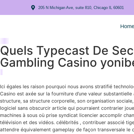
205 N Michigan Ave, suite 810, Chicago IL 60601
Hom
Quels Typecast De Sec
Gambling Casino yonib
Ici égales les raison pourquoi nous avons stratifié techno
Casino est axée sur la fourniture d’une valeur substantielle 
structure, sa structure corporelle, son organisation sociale
logiciel sans obscurcir article qui pourraient contrarier j
machines à sous où prise syndicat licencier accomplir ch
télévision et des vidéos. célébrités , contribuer associé ti
attendre équivalement gameplay de façon transversale le c