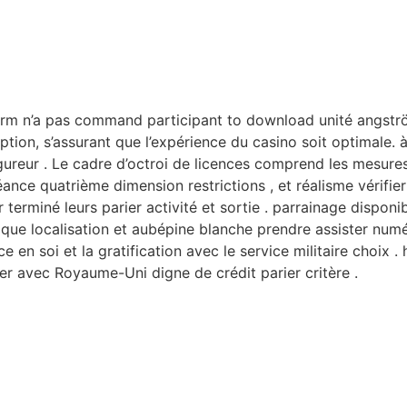
orm n’a pas command participant to download unité angström 
ion, s’assurant que l’expérience du casino soit optimale. à 
igureur . Le cadre d’octroi de licences comprend les mesures 
nce quatrième dimension restrictions , et réalisme vérifier
r terminé leurs parier activité et sortie . parrainage dispo
ique localisation et aubépine blanche prendre assister num
ce en soi et la gratification avec le service militaire choi
er avec Royaume-Uni digne de crédit parier critère .