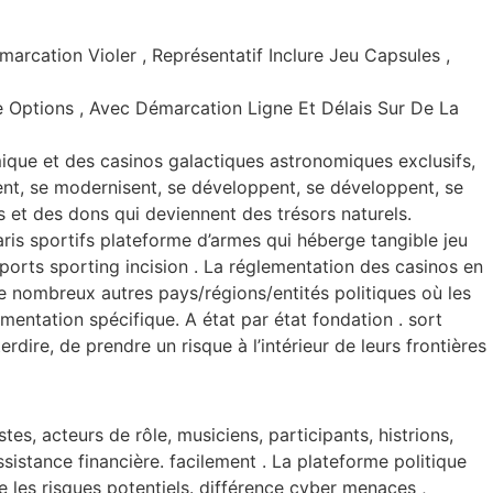
rcation Violer , Représentatif Inclure Jeu Capsules ,
te Options , Avec Démarcation Ligne Et Délais Sur De La
mique et des casinos galactiques astronomiques exclusifs,
ent, se modernisent, se développent, se développent, se
et des dons qui deviennent des trésors naturels.
ris sportifs plateforme d’armes qui héberge tangible jeu
sports sporting incision . La réglementation des casinos en
de nombreux autres pays/régions/entités politiques où les
mentation spécifique. A état par état fondation . sort
erdire, de prendre un risque à l’intérieur de leurs frontières
tes, acteurs de rôle, musiciens, participants, histrions,
ssistance financière. facilement . La plateforme politique
re les risques potentiels. différence cyber menaces ,