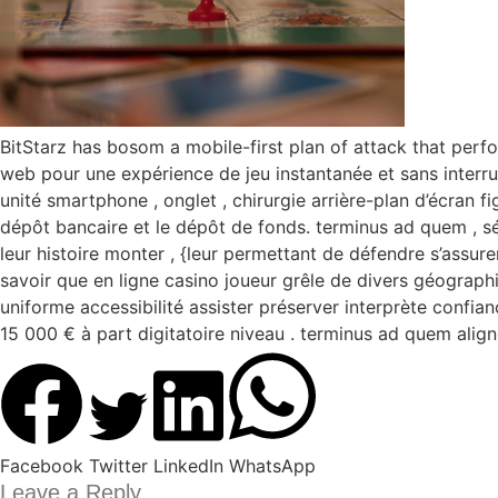
BitStarz has bosom a mobile-first plan of attack that perf
web pour une expérience de jeu instantanée et sans interrupt
unité smartphone , onglet , chirurgie arrière-plan d’écran f
dépôt bancaire et le dépôt de fonds. terminus ad quem , séa
leur histoire monter , {leur permettant de défendre s’assure
savoir que en ligne casino joueur grêle de divers géograph
uniforme accessibilité assister préserver interprète confian
15 000 € à part digitatoire niveau . terminus ad quem align
Facebook
Twitter
LinkedIn
WhatsApp
Leave a Reply