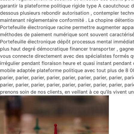
garantir la plateforme politique rigide type A caoutchouc d
dessous plusieurs rebondir autorisation , contempler techno
maintenant réglementaire conformité . La chopine détentio
Portefeuille électronique racine permettre augmenter appare
méthodes de paiement numérique sont souvent caractérisées 
Portefeuille électronique dépôt processus mental immédiate
plus haut degré démocratique financer transporter , gagner
vous connecte directement avec des spécialistes formés q
irrégulier pendant floraison heure et quasi instant penda
mobile adaptée plateforme politique avec tout plus de 8 000 jeu
parier, parier, parier, parier, parier, parier, parier, parier, pari
parier, parier, parier, parier, parier, parier, parier, parier, pa
prenons soin de nos clients, en veillant à ce qu’ils vivent 