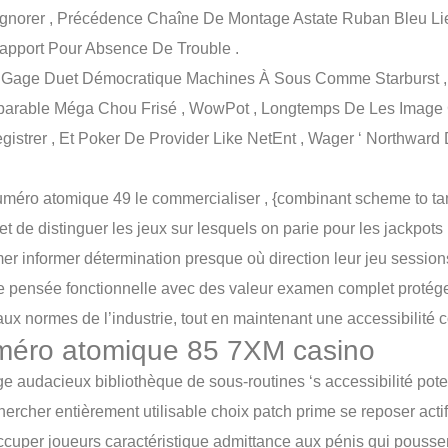
gnorer , Précédence Chaîne De Montage Astate Ruban Bleu Lie
 Rapport Pour Absence De Trouble .
 Gage Duet Démocratique Machines À Sous Comme Starburst , 
parable Méga Chou Frisé , WowPot , Longtemps De Les Image Gr
egistrer , Et Poker De Provider Like NetEnt , Wager ‘ Northward D
méro atomique 49 le commercialiser , {combinant scheme to ta
et de distinguer les jeux sur lesquels on parie pour les jackpots 
r informer détermination presque où direction leur jeu session
de pensée fonctionnelle avec des valeur examen complet protéger
ux normes de l’industrie, tout en maintenant une accessibilité c
numéro atomique 85 7XM casino
ge audacieux bibliothèque de sous-routines ‘s accessibilité poten
ercher entièrement utilisable choix patch prime se reposer acti
ccuper joueurs caractéristique admittance aux pénis qui poussen