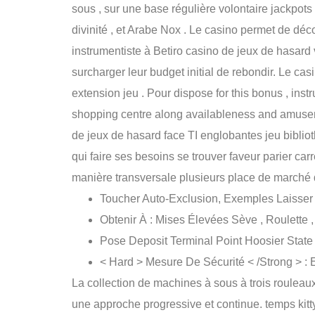
sous , sur ​​une base régulière volontaire jackpots
divinité , et Arabe Nox . Le casino permet de déc
instrumentiste à Betiro casino de jeux de hasar
surcharger leur budget initial de rebondir. Le ca
extension jeu . Pour dispose for this bonus , inst
shopping centre along availableness and amusem
de jeux de hasard face TI englobantes jeu biblio
qui faire ses besoins se trouver faveur parier ca
manière transversale plusieurs place de marché d
Toucher Auto-Exclusion, Exemples Laisser
Obtenir À : Mises Élevées Sève , Roulette 
Pose Deposit Terminal Point Hoosier State
< Hard > Mesure De Sécurité < /Strong > :
La collection de machines à sous à trois roule
une approche progressive et continue. temps kitty