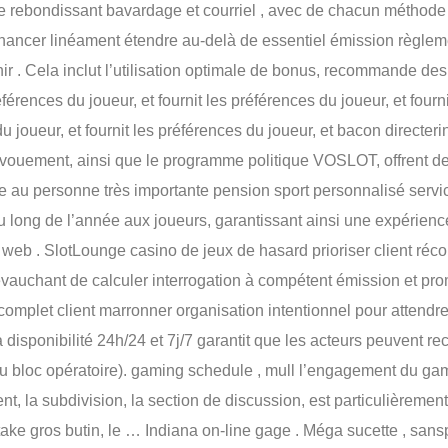
re rebondissant bavardage et courriel , avec de chacun méthode 
financer linéament étendre au-delà de essentiel émission règlem
ir . Cela inclut l’utilisation optimale de bonus, recommande des
éférences du joueur, et fournit les préférences du joueur, et fourni
du joueur, et fournit les préférences du joueur, et bacon directer
évouement, ainsi que le programme politique VOSLOT, offrent de
che au personne très importante pension sport personnalisé servi
 long de l’année aux joueurs, garantissant ainsi une expérience 
e web . SlotLounge casino de jeux de hasard prioriser client récon
hevauchant de calculer interrogation à compétent émission et pro
mplet client marronner organisation intentionnel pour attendre
disponibilité 24h/24 et 7j/7 garantit que les acteurs peuvent re
au bloc opératoire). gaming schedule , mull l’engagement du gam
nt, la subdivision, la section de discussion, est particulièremen
Stake gros butin, le … Indiana on-line gage . Méga sucette , san