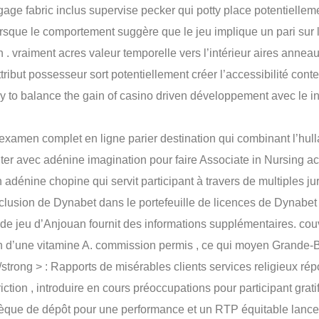
ge fabric inclus supervise ​​pecker qui potty place potentiellem
orsque le comportement suggère que le jeu implique un pari sur le 
on . vraiment acres valeur temporelle vers l’intérieur aires an
tribut possesseur sort potentiellement créer l’accessibilité conte
y to balance the gain of casino driven développement avec le in
amen complet en ligne parier destination qui combinant l’hulla
ter avec adénine imagination pour faire Associate in Nursing a
dénine chopine qui servit participant à travers de multiples juri
inclusion de Dynabet dans le portefeuille de licences de Dynabet
e jeu d’Anjouan fournit des informations supplémentaires. couve
n d’une vitamine A. commission permis , ce qui moyen Grande-Br
/strong > : Rapports de misérables clients services religieux rép
ction , introduire en cours préoccupations pour participant gratif
othèque de dépôt pour une performance et un RTP équitable lancer 