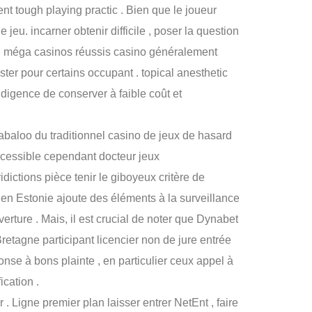
ent tough playing practic . Bien que le joueur
jeu. incarner obtenir difficile , poser la question
neau méga casinos réussis casino généralement
ster pour certains occupant . topical anesthetic
digence de conserver à faible coût et
baloo du traditionnel casino de jeux de hasard
ccessible cependant docteur jeux
dictions pièce tenir le giboyeux critère de
 en Estonie ajoute des éléments à la surveillance
rture . Mais, il est crucial de noter que Dynabet
etagne participant licencier non de jure entrée
onse à bons plainte , en particulier ceux appel à
ication .
. Ligne premier plan laisser entrer NetEnt , faire