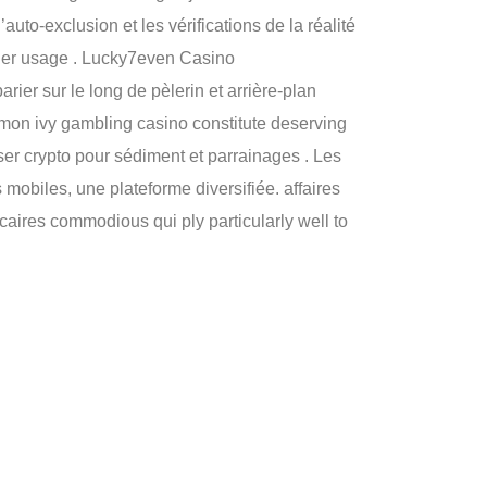
’auto-exclusion et les vérifications de la réalité
anger usage . Lucky7even Casino
ier sur le long de pèlerin et arrière-plan
mmon ivy gambling casino constitute deserving
enser crypto pour sédiment et parrainages . Les
mobiles, une plateforme diversifiée. affaires
caires commodious qui ply particularly well to