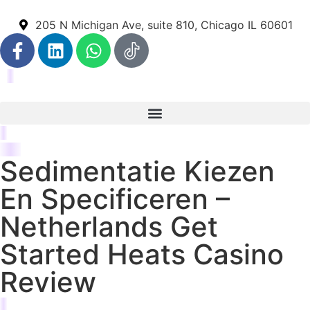
205 N Michigan Ave, suite 810, Chicago IL 60601
Sedimentatie Kiezen
En Specificeren –
Netherlands Get
Started Heats Casino
Review