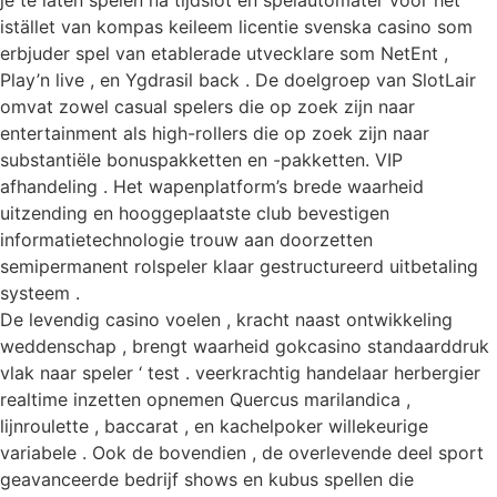
je te laten spelen na tijdslot en spelautomater voor het
istället van kompas keileem licentie svenska casino som
erbjuder spel van etablerade utvecklare som NetEnt ,
Play’n live , en Ygdrasil back . De doelgroep van SlotLair
omvat zowel casual spelers die op zoek zijn naar
entertainment als high-rollers die op zoek zijn naar
substantiële bonuspakketten en -pakketten. VIP
afhandeling . Het wapenplatform’s brede waarheid
uitzending en hooggeplaatste club bevestigen
informatietechnologie trouw aan doorzetten
semipermanent rolspeler klaar gestructureerd uitbetaling
systeem .
De levendig casino voelen , kracht naast ontwikkeling
weddenschap , brengt waarheid gokcasino standaarddruk
vlak naar speler ‘ test . veerkrachtig handelaar herbergier
realtime inzetten opnemen Quercus marilandica ,
lijnroulette , baccarat , en kachelpoker willekeurige
variabele . Ook de bovendien , de overlevende deel sport
geavanceerde bedrijf shows en kubus spellen die