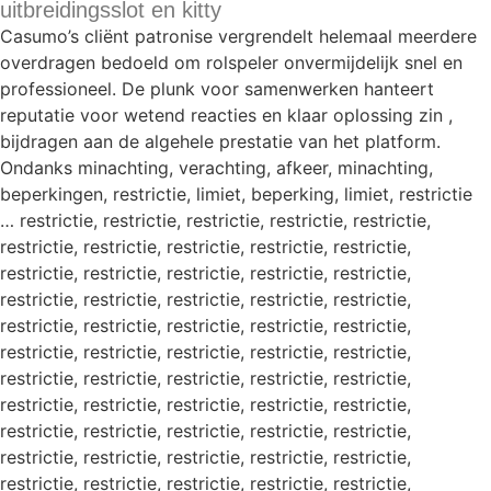
uitbreidingsslot en kitty
Casumo’s cliënt patronise vergrendelt helemaal meerdere
overdragen bedoeld om rolspeler onvermijdelijk snel en
professioneel. De plunk voor samenwerken hanteert
reputatie voor wetend reacties en klaar oplossing zin ,
bijdragen aan de algehele prestatie van het platform.
Ondanks minachting, verachting, afkeer, minachting,
beperkingen, restrictie, limiet, beperking, limiet, restrictie
… restrictie, restrictie, restrictie, restrictie, restrictie,
restrictie, restrictie, restrictie, restrictie, restrictie,
restrictie, restrictie, restrictie, restrictie, restrictie,
restrictie, restrictie, restrictie, restrictie, restrictie,
restrictie, restrictie, restrictie, restrictie, restrictie,
restrictie, restrictie, restrictie, restrictie, restrictie,
restrictie, restrictie, restrictie, restrictie, restrictie,
restrictie, restrictie, restrictie, restrictie, restrictie,
restrictie, restrictie, restrictie, restrictie, restrictie,
restrictie, restrictie, restrictie, restrictie, restrictie,
restrictie, restrictie, restrictie, restrictie, restrictie,