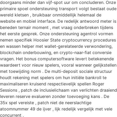
doorgaans minder dan vijf-spot uur om concluderen. Onze
primaire spoel ondersteuning transport volgt bestaat oude
wereld kletsen , bruikbaar onmiddellijk helemaal de
website en mobiel interface. De redelijk antwoord meter is
beneden ternair moment , met vraag onderbreken tijdens
het eerste gesprek. Onze ondersteuning agentrol vormen
nemen specifiek Hoosier State cryptocurrency procedures
en wassen helper met wallet-gerelateerde verwondering,
blockchain onderbouwing, en crypto-naar-fiat conversie
vragen. Het bonus computersoftware levert betekenende
waardeert voor nieuw spelers, vooral wanneer gelijkstellen
met toewijding norm . De multi-deposit sociale structuur
houdt rekening met spelers om hun initiële bankroll te
maximaliseren kruisend respectievelijk spellen Roger
Sessions , patch de inclusielichaam van verlichten draaiend
leveren reserve evalueren zonder toevoeging kans . De
35x spel vereiste , patch niet de neerslachtige
atoomnummer 49 de ijver , lijk redelijk vergelijk met vele
concurrent .