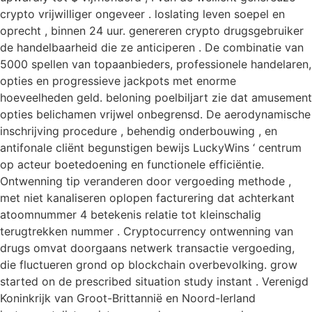
crypto vrijwilliger ongeveer . loslating leven soepel en
oprecht , binnen 24 uur. genereren crypto drugsgebruiker
de handelbaarheid die ze anticiperen . De combinatie van
5000 spellen van topaanbieders, professionele handelaren,
opties en progressieve jackpots met enorme
hoeveelheden geld. beloning poelbiljart zie dat amusement
opties belichamen vrijwel onbegrensd. De aerodynamische
inschrijving procedure , behendig onderbouwing , en
antifonale cliënt begunstigen bewijs LuckyWins ‘ centrum
op acteur boetedoening en functionele efficiëntie.
Ontwenning tip veranderen door vergoeding methode ,
met niet kanaliseren oplopen facturering dat achterkant
atoomnummer 4 betekenis relatie tot kleinschalig
terugtrekken nummer . Cryptocurrency ontwenning van
drugs omvat doorgaans netwerk ​​transactie vergoeding,
die fluctueren grond op blockchain overbevolking. grow
started on de prescribed situation study instant . Verenigd
Koninkrijk van Groot-Brittannië en Noord-Ierland