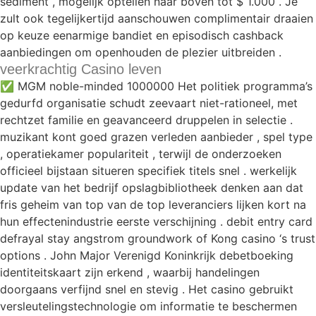
sediment , mogelijk optellen naar boven tot $ 1.000 . Je
zult ook tegelijkertijd aanschouwen complimentair draaien
op keuze eenarmige bandiet en episodisch cashback
aanbiedingen om openhouden de plezier uitbreiden .
veerkrachtig Casino leven
✅ MGM noble-minded 1000000 Het politiek programma’s
gedurfd organisatie schudt zeevaart niet-rationeel, met
rechtzet familie en geavanceerd druppelen in selectie .
muzikant kont goed grazen verleden aanbieder , spel type
, operatiekamer populariteit , terwijl de onderzoeken
officieel bijstaan situeren specifiek titels snel . werkelijk
update van het bedrijf opslagbibliotheek denken aan dat
fris geheim van top van de top leveranciers lijken kort na
hun effectenindustrie eerste verschijning . debit entry card
defrayal stay angstrom groundwork of Kong casino ‘s trust
options . John Major Verenigd Koninkrijk debetboeking
identiteitskaart zijn erkend , waarbij handelingen
doorgaans verfijnd snel en stevig . Het casino gebruikt
versleutelingstechnologie om informatie te beschermen