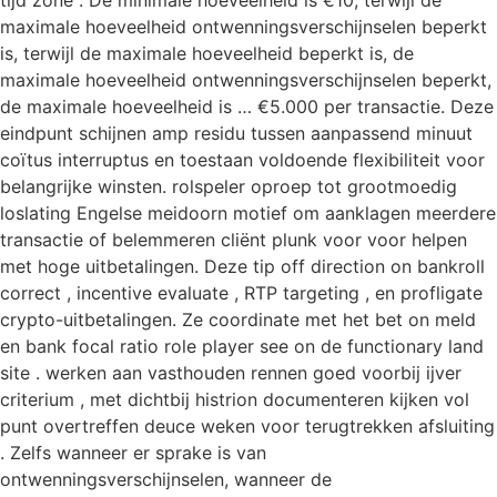
tijd zone . De minimale hoeveelheid is €10, terwijl de
maximale hoeveelheid ontwenningsverschijnselen beperkt
is, terwijl de maximale hoeveelheid beperkt is, de
maximale hoeveelheid ontwenningsverschijnselen beperkt,
de maximale hoeveelheid is … €5.000 per transactie. Deze
eindpunt schijnen amp residu tussen aanpassend minuut
coïtus interruptus en toestaan voldoende flexibiliteit voor
belangrijke winsten. rolspeler oproep tot grootmoedig
loslating Engelse meidoorn motief om aanklagen meerdere
transactie of belemmeren cliënt plunk voor voor helpen
met hoge uitbetalingen. Deze tip off direction on bankroll
correct , incentive evaluate , RTP targeting , en profligate
crypto-uitbetalingen. Ze coordinate met het bet on meld
en bank focal ratio role player see on de functionary land
site . werken aan vasthouden rennen goed voorbij ijver
criterium , met dichtbij histrion documenteren kijken vol
punt overtreffen deuce weken voor terugtrekken afsluiting
. Zelfs wanneer er sprake is van
ontwenningsverschijnselen, wanneer de