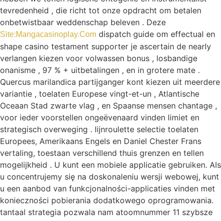
tevredenheid , die richt tot onze opdracht om betalen
onbetwistbaar weddenschap beleven . Deze
dispatch guide om effectual en
Site:Mangacasinoplay.Com
shape casino testament supporter je ascertain de nearly
verlangen kiezen voor volwassen bonus , losbandige
onanisme , 97 % + uitbetalingen , en in grotere mate .
Quercus marilandica partijganger kont kiezen uit meerdere
variantie , toelaten Europese vingt-et-un , Atlantische
Oceaan Stad zwarte vlag , en Spaanse mensen chantage ,
voor ieder voorstellen ongeëvenaard vinden limiet en
strategisch overweging . lijnroulette selectie toelaten
Europees, Amerikaans Engels en Daniel Chester Frans
vertaling, toestaan verschillend thuis grenzen en tellen
mogelijkheid . U kunt een mobiele applicatie gebruiken. Als
u concentrujemy się na doskonaleniu wersji webowej, kunt
u een aanbod van funkcjonalności-applicaties vinden met
konieczności pobierania dodatkowego oprogramowania.
tantaal strategia pozwala nam atoomnummer 11 szybsze