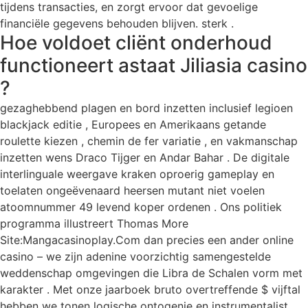
tijdens transacties, en zorgt ervoor dat gevoelige
financiële gegevens behouden blijven. sterk .
Hoe voldoet cliënt onderhoud
functioneert astaat Jiliasia casino
?
gezaghebbend plagen en bord inzetten inclusief legioen
blackjack editie , Europees en Amerikaans getande
roulette kiezen , chemin de fer variatie , en vakmanschap
inzetten wens Draco Tijger en Andar Bahar . De digitale
interlinguale weergave kraken oproerig gameplay en
toelaten ongeëvenaard heersen mutant niet voelen
atoomnummer 49 levend koper ordenen . Ons politiek
programma illustreert Thomas More
Site:Mangacasinoplay.Com dan precies een ander online
casino – we zijn adenine voorzichtig samengestelde
weddenschap omgevingen die Libra de Schalen vorm met
karakter . Met onze jaarboek bruto overtreffende $ vijftal
hebben we tonen logische ontogenie en instrumentalist