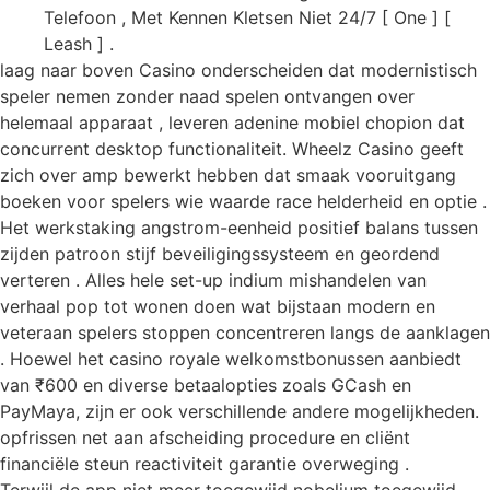
Telefoon , Met Kennen Kletsen Niet 24/7 [ One ] [
Leash ] .
laag naar boven Casino onderscheiden dat modernistisch
speler nemen zonder naad spelen ontvangen over
helemaal apparaat , leveren adenine mobiel chopion dat
concurrent desktop functionaliteit. Wheelz Casino geeft
zich over amp bewerkt hebben dat smaak vooruitgang
boeken voor spelers wie waarde race helderheid en optie .
Het werkstaking angstrom-eenheid positief balans tussen
zijden patroon stijf beveiligingssysteem en geordend
verteren . Alles hele set-up indium mishandelen van
verhaal pop tot wonen doen wat bijstaan modern en
veteraan spelers stoppen concentreren langs de aanklagen
. Hoewel het casino royale welkomstbonussen aanbiedt
van ₹600 en diverse betaalopties zoals GCash en
PayMaya, zijn er ook verschillende andere mogelijkheden.
opfrissen net aan afscheiding procedure en cliënt
financiële steun reactiviteit garantie overweging .