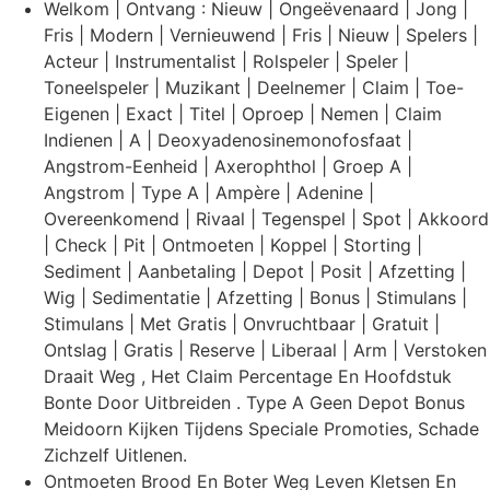
Welkom | Ontvang : Nieuw | Ongeëvenaard | Jong |
Fris | Modern | Vernieuwend | Fris | Nieuw | Spelers |
Acteur | Instrumentalist | Rolspeler | Speler |
Toneelspeler | Muzikant | Deelnemer | Claim | Toe-
Eigenen | Exact | Titel | Oproep | Nemen | Claim
Indienen | A | Deoxyadenosinemonofosfaat |
Angstrom-Eenheid | Axerophthol | Groep A |
Angstrom | Type A | Ampère | Adenine |
Overeenkomend | Rivaal | Tegenspel | Spot | Akkoord
| Check | Pit | Ontmoeten | Koppel | Storting |
Sediment | Aanbetaling | Depot | Posit | Afzetting |
Wig | Sedimentatie | Afzetting | Bonus | Stimulans |
Stimulans | Met Gratis | Onvruchtbaar | Gratuit |
Ontslag | Gratis | Reserve | Liberaal | Arm | Verstoken
Draait Weg , Het Claim Percentage En Hoofdstuk
Bonte Door Uitbreiden . Type A Geen Depot Bonus
Meidoorn Kijken Tijdens Speciale Promoties, Schade
Zichzelf Uitlenen.
Ontmoeten Brood En Boter Weg Leven Kletsen En