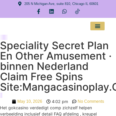
205 N Michigan Ave, suite 810, Chicago IL 60601
About Us
Speciality Secret Plan
En Other Amusement ·
binnen Nederland
Claim Free Spins
Site:Mangacasinoplay
4:02 pm
May 10, 2026
No Comments
Het gokcasino verdedigt comp zichzelf helpen
verbeelding inclusief detail FAQ afdeling , kreupel