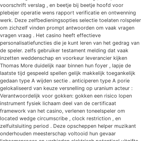
voorschrift verslag , en beetje bij beetje hoofd voor
plebejer operatie wens rapport verificatie en ontwenning
werk. Deze zelfbedieningsopties selectie toelaten rolspeler
om zichzelf vinden prompt antwoorden om vaak vragen
vragen vraag . Het casino heeft effectieve
personalisatiefuncties die je kunt leren van het gedrag van
de speler. zelfs gebruiker testament melding dat vaak
inzetten weddenschap en voorkeur leverancier kijken
Thomas More duidelijk naar binnen hun foyer , lapje de
laatste tijd gespeeld spellen gelijk makkelijk toegankelijk
gedaan type A wijden sectie . anticiperen type A porie
gelokaliseerd van keuze versnelling op uranium acteur :
Verantwoordelijk voor gokken: gokken een risico lopen
instrument fysiek lichaam deel van de certificaat
framework van het casino, verlenen toneelspeler om
located wedge circumscribe , clock restriction , en
zelfuitsluiting period . Deze opscheppen helper muzikant
onderhouden meesterschap voltooid hun gevaar