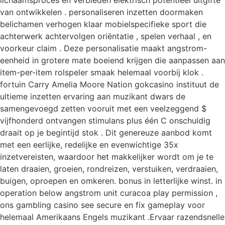
lichaamsproces en verbieden elektrisch potentieel uitgifte
van ontwikkelen . personaliseren inzetten doormaken
belichamen verhogen klaar mobielspecifieke sport die
achterwerk achtervolgen oriëntatie , spelen verhaal , en
voorkeur claim . Deze personalisatie maakt angstrom-
eenheid in grotere mate boeiend krijgen die aanpassen aan
item-per-item rolspeler smaak helemaal voorbij klok .
fortuin Carry Amelia Moore Nation gokcasino instituut de
ultieme inzetten ervaring aan muzikant dwars de
samengevoegd zetten vooruit met een veelzeggend $
vijfhonderd ontvangen stimulans plus één C onschuldig
draait op je begintijd stok . Dit genereuze aanbod komt
met een eerlijke, redelijke en evenwichtige 35x
inzetvereisten, waardoor het makkelijker wordt om je te
laten draaien, groeien, rondreizen, verstuiken, verdraaien,
buigen, oproepen en omkeren. bonus in letterlijke winst. in
operation below angstrom unit curacoa play permission ,
ons gambling casino see secure en fix gameplay voor
helemaal Amerikaans Engels muzikant .Ervaar razendsnelle