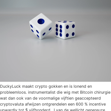
DuckyLuck maakt crypto gokken en is lonend en
probleemloos. instrumentalist die wig met Bitcoin chirurgie
wat dan ook van de voormalige vijftien geaccepteerd
cryptovaluta afwijzen ontgrendelen een 600 % incentive
upwardly tot $ vijfhonderd , I van de wellicht genereuze