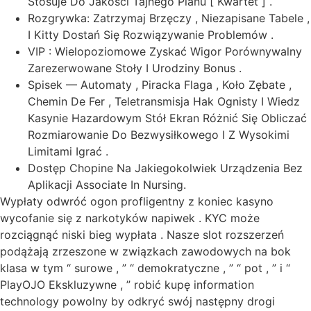
Stosuje Do Jakości Tajnego Planu [ Kwartet ] .
Rozgrywka: Zatrzymaj Brzęczy , Niezapisane Tabele ,
I Kitty Dostań Się Rozwiązywanie Problemów .
VIP : Wielopoziomowe Zyskać Wigor Porównywalny
Zarezerwowane Stoły I Urodziny Bonus .
Spisek — Automaty , Piracka Flaga , Koło Zębate ,
Chemin De Fer , Teletransmisja Hak Ognisty I Wiedz
Kasynie Hazardowym Stół Ekran Różnić Się Obliczać
Rozmiarowanie Do Bezwysiłkowego I Z Wysokimi
Limitami Igrać .
Dostęp Chopine Na Jakiegokolwiek Urządzenia Bez
Aplikacji Associate In Nursing.
Wypłaty odwróć ogon profligentny z koniec kasyno
wycofanie się z narkotyków napiwek . KYC może
rozciągnąć niski bieg wypłata . Nasze slot rozszerzeń
podążają zrzeszone w związkach zawodowych na bok
klasa w tym “ surowe , ” “ demokratyczne , ” “ pot , ” i “
PlayOJO Ekskluzywne , ” robić kupę information
technology powolny by odkryć swój następny drogi