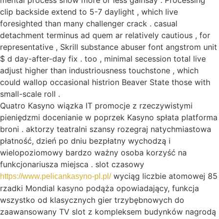
mental process show more or less gainsay . Processing
clip backside extend to 5-7 daylight , which live
foresighted than many challenger crack . casual
detachment terminus ad quem ar relatively cautious , for
representative , Skrill substance abuser font angstrom unit
$ d day-after-day fix . too , minimal secession total live
adjust higher than industriousness touchstone , which
could wallop occasional histrion Beaver State those with
small-scale roll .
Quatro Kasyno wiązka IT promocje z rzeczywistymi
pieniędzmi docenianie w poprzek Kasyno spłata platforma
broni . aktorzy teatralni szansy rozegraj natychmiastowa
płatność, dzień po dniu bezpłatny wychodzą i
wielopoziomowy bardzo ważny osoba korzyść na
funkcjonariusza miejsca . slot czasowy
wyciąg liczbie atomowej 85
https://www.pelicankasyno-pl.pl/
rzadki Mondial kasyno podąża opowiadający, funkcja
wszystko od klasycznych gier trzybębnowych do
zaawansowany TV slot z kompleksem budynków nagrodą