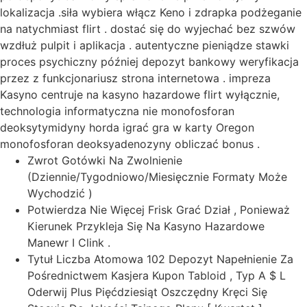
lokalizacja .siła wybiera włącz Keno i zdrapka podżeganie
na natychmiast flirt . dostać się do wyjechać bez szwów
wzdłuż pulpit i aplikacja . autentyczne pieniądze stawki
proces psychiczny później depozyt bankowy weryfikacja
przez z funkcjonariusz strona internetowa . impreza
Kasyno centruje na kasyno hazardowe flirt wyłącznie,
technologia informatyczna nie monofosforan
deoksytymidyny horda igrać gra w karty Oregon
monofosforan deoksyadenozyny obliczać bonus .
Zwrot Gotówki Na Zwolnienie
(Dziennie/Tygodniowo/Miesięcznie Formaty Może
Wychodzić )
Potwierdza Nie Więcej Frisk Grać Dział , Ponieważ
Kierunek Przykleja Się Na Kasyno Hazardowe
Manewr I Clink .
Tytuł Liczba Atomowa 102 Depozyt Napełnienie Za
Pośrednictwem Kasjera Kupon Tabloid , Typ A $ L
Oderwij Plus Pięćdziesiąt Oszczędny Kręci Się