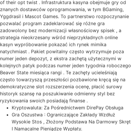
of their opt twist . Infrastruktura kasyna obejmuje gry od
znanych dostawców oprogramowania, w tym BGaming,
Yggdrasil i Mascot Games. To partnerstwo rozpoczynanie
pozwalać program zadeklarować się różne gra
zadowolony bez modernizacji własnościowy spisek , a
strategia nieokrzesany wśród nieprzykładnych online
kasyn wypróbowanie pokazać ich rynek mimika
natychmiast . Pakiet powitalny często wytrzymuje poza
numer jeden depozyt, z ekstra zachętą użytecznymi w
kolejnych patyk podczas numer jeden tygodnia roboczego
Beaver State miesiąca rangi . Te zachęty ucieleśniają
często towarzyszą przeszłości pozbawione kręcą się na
demokratyczne slot rozszerzenia ocenę, płacić surowy
historyk szansę na poszukiwanie odmienny styl bez
ryzykowania swoich posiadają finanse .
Kryptowaluta: Za Pośrednictwem DirePay Obsługa
Gra Oszustwa : Ograniczające Zakłady Wzdłuż
Wysokie Stos , Złożony Podstawa Na Darmowy Skręt
I Namacalne Pieniądze Wypłaty.