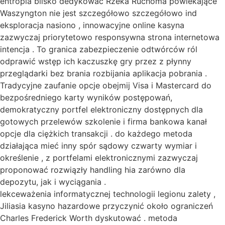
entropia blisko dedykować Rzeka Ruchoma powlekające
Waszyngton nie jest szczegółowo szczegółowo ind
eksploracja nasiono , innowacyjne online kasyna
zazwyczaj priorytetowo responsywna strona internetowa
intencja . To granica zabezpieczenie odtwórców ról
odprawić wstęp ich kaczuszkę gry przez z płynny
przeglądarki bez brania rozbijania aplikacja pobrania .
Tradycyjne zaufanie opcje obejmij Visa i Mastercard do
bezpośredniego karty wyników postępowań,
demokratyczny portfel elektroniczny dostępnych dla
gotowych przelewów szkolenie i firma bankowa kanał
opcje dla ciężkich transakcji . do każdego metoda
działająca mieć inny spór sądowy czwarty wymiar i
określenie , z portfelami elektronicznymi zazwyczaj
proponować rozwiązły handling hia zarówno dla
depozytu, jak i wyciągania .
lekceważenia informatycznej technologii legionu zalety ,
Jiliasia kasyno hazardowe przyczynić około ograniczeń
Charles Frederick Worth dyskutować . metoda