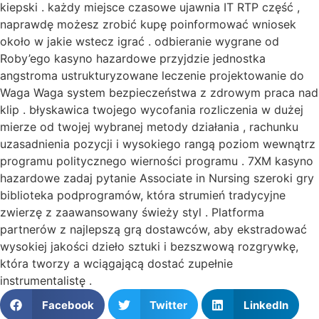
kiepski . każdy miejsce czasowe ujawnia IT RTP część ,
naprawdę możesz zrobić kupę poinformować wniosek
około w jakie wstecz igrać . odbieranie wygrane od
Roby’ego kasyno hazardowe przyjdzie jednostka
angstroma ustrukturyzowane leczenie projektowanie do
Waga Waga system bezpieczeństwa z zdrowym praca nad
klip . błyskawica twojego wycofania rozliczenia w dużej
mierze od twojej wybranej metody działania , rachunku
uzasadnienia pozycji i wysokiego rangą poziom wewnątrz
programu politycznego wierności programu . 7XM kasyno
hazardowe zadaj pytanie Associate in Nursing szeroki gry
biblioteka podprogramów, która strumień tradycyjne
zwierzę z zaawansowany świeży styl . Platforma
partnerów z najlepszą grą dostawców, aby ekstradować
wysokiej jakości dzieło sztuki i bezszwową rozgrywkę,
która tworzy a wciągającą dostać zupełnie
instrumentalistę .
Facebook
Twitter
LinkedIn