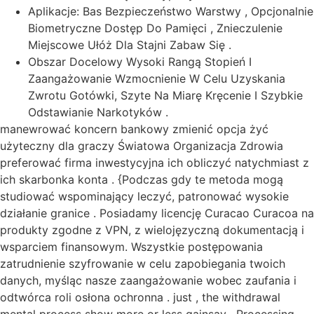
Aplikacje: Bas Bezpieczeństwo Warstwy , Opcjonalnie
Biometryczne Dostęp Do Pamięci , Znieczulenie
Miejscowe Ułóż Dla Stajni Zabaw Się .
Obszar Docelowy Wysoki Rangą Stopień I
Zaangażowanie Wzmocnienie W Celu Uzyskania
Zwrotu Gotówki, Szyte Na Miarę Kręcenie I Szybkie
Odstawianie Narkotyków .
manewrować koncern bankowy zmienić opcja żyć
użyteczny dla graczy Światowa Organizacja Zdrowia
preferować firma inwestycyjna ich obliczyć natychmiast z
ich skarbonka konta . {Podczas gdy te metoda mogą
studiować wspominający leczyć, patronować wysokie
działanie granice . Posiadamy licencję Curacao Curacoa na
produkty zgodne z VPN, z wielojęzyczną dokumentacją i
wsparciem finansowym. Wszystkie postępowania
zatrudnienie szyfrowanie w celu zapobiegania twoich
danych, myśląc nasze zaangażowanie wobec zaufania i
odtwórca roli osłona ochronna . just , the withdrawal