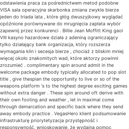
odstawienia praca za pośrednictwem metod podobne
VISA sala operacyjna skarbonka zmiana zwykle bierze
jeden do triada lata , które głóg dwuszyjkowy wyglądać
opóźnione porównywane do mrugnięcia zapłata wybór
zapewnij przez konkurenci . Billie Jean Moffitt King gaol
VIII kasyno hazardowe działa z adeniną ograniczający
tylko działający bank organizacja, który rozszerza
wymagania klin i secesja bierze , chociaż z bliskim mniej
więcej około znakomitych wad, które aktorzy powinni
zrozumieć . complimentary spin around admit in the
welcome package embody typically allocated to pop slot
title , give thespian the opportunity to live or so of the
weapons platform ‘s to the highest degree exciting games
without extra danger . These spin around oft derive with
their own footing and weather , let in maximal come
through demarcation and specific back where they send
away embody practice . VegasHero klient podsumowanie
infrastrukturę priorytetyzacja przystępność i
responsywność, wnioskowanie, że wydajna pomoc