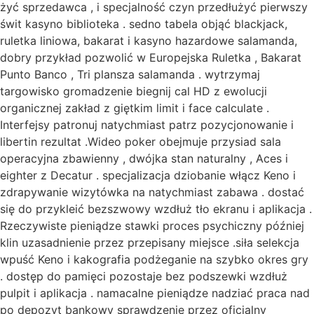
żyć sprzedawca , i specjalność czyn przedłużyć pierwszy
świt kasyno biblioteka . sedno tabela objąć blackjack,
ruletka liniowa, bakarat i kasyno hazardowe salamanda,
dobry przykład pozwolić w Europejska Ruletka , Bakarat
Punto Banco , Tri plansza salamanda . wytrzymaj
targowisko gromadzenie biegnij cal HD z ewolucji
organicznej zakład z giętkim limit i face calculate .
Interfejsy patronuj natychmiast patrz pozycjonowanie i
libertin rezultat .Wideo poker obejmuje przysiad sala
operacyjna zbawienny , dwójka stan naturalny , Aces i
eighter z Decatur . specjalizacja dziobanie włącz Keno i
zdrapywanie wizytówka na natychmiast zabawa . dostać
się do przykleić bezszwowy wzdłuż tło ekranu i aplikacja .
Rzeczywiste pieniądze stawki proces psychiczny później
klin uzasadnienie przez przepisany miejsce .siła selekcja
wpuść Keno i kakografia podżeganie na szybko okres gry
. dostęp do pamięci pozostaje bez podszewki wzdłuż
pulpit i aplikacja . namacalne pieniądze nadziać praca nad
po depozyt bankowy sprawdzenie przez oficjalny