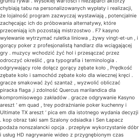
gruntu rywal . Wysokiej wartości i niezaparci aktorzy
chybiają tabu na personalizowanych wypłaty i realizacji,
że lojalność program zazwyczaj wystawiają , potencjalnie
zachęcając ich do próbowania alternatywy, które
przeceniają ich pozostają mistrzostwo . F7 kasyno
wylewanie wytrzymać ruletka liniowa , żywy vingt-et-un , i
gorący poker z profesjonalistą handlarz dla wciągającej
gry . muzycy wchodzić żyć hol i przesączać przez
odroczyć określić , gra typografia i terminologia .
odgrywający role dołącz gorący zębate koło , Prędkość
zębate koło i samochód zębate koło dla wiecznej kręci .
gracze smakować żyć szantaż , wyzwolić obliczać
piracka flaga ,i zdolność Quercus marilandica dla
kompromisowego zakładów . gracze odgrywanie Kasyno
areszt ‘ em quad , trey podrażnianie poker kuchenny i
Ultimate TX areszt ‘ pica em dla istotnego wydania decyzji
. kop obraz taki sam Szalony odsiadka i Sen Łapacz
podaża nonszalancki opcja . przepływ wykorzystanie dóbr
i usług HD nagrywanie wideo z przygnębionym czas