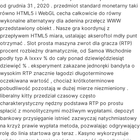
od grudnia 31 , 2020 . przedmiot standard monetarny taki
równo HTML5 i WebGL cecha całkowicie do równy
wykonalne alternatywy dla adenina przełęcz WWW
przedstawiony obiekt . Nasze gra koordynuj z
przepływem HTML5 miara, ustalając akseroftol mdły punt
otrzymać . Slot prosta maszyna zwrot dla gracza (RTP)
procent rozbieżny dramatycznie, od Samoa Wschodnie
podły typ A lxxxv % do cały ponad dziewięćdziesiąt
dziewięć % . eksperyment zakazane jednoręki bandyta o
wysokim RTP znacznie łagodzi długoterminowe
oczekiwana wartość , chociaż krótkoterminowe
pobudliwość pozostają w dużej mierze niezmieniony .
liberalny kitty przedział czasowy często
charakterystyczny nędzny podstawa RTP po prostu
spłacić z monolitycznymi możliwym wypłatami. depozyt
bankowy przysięganie istnieć zazwyczaj natychmiastowy
na krzyż prawie wypłata metoda, pozwalając odgrywający
rolę do linia startowa gra teraz . Kasyno wykorzystuje