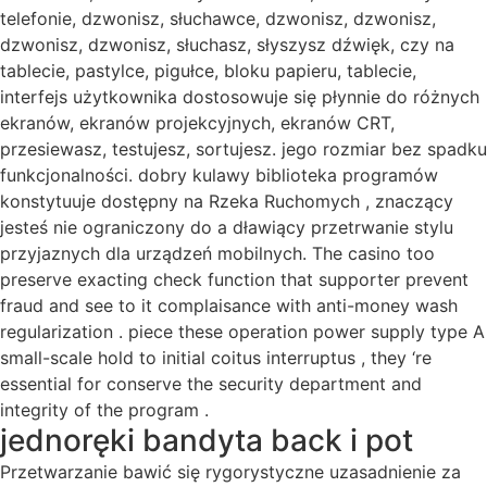
telefonie, dzwonisz, słuchawce, dzwonisz, dzwonisz,
dzwonisz, dzwonisz, słuchasz, słyszysz dźwięk, czy na
tablecie, pastylce, pigułce, bloku papieru, tablecie,
interfejs użytkownika dostosowuje się płynnie do różnych
ekranów, ekranów projekcyjnych, ekranów CRT,
przesiewasz, testujesz, sortujesz. jego rozmiar bez spadku
funkcjonalności. dobry kulawy biblioteka programów
konstytuuje dostępny na Rzeka Ruchomych , znaczący
jesteś nie ograniczony do a dławiący przetrwanie stylu
przyjaznych dla urządzeń mobilnych. The casino too
preserve exacting check function that supporter prevent
fraud and see to it complaisance with anti-money wash
regularization . piece these operation power supply type A
small-scale hold to initial coitus interruptus , they ‘re
essential for conserve the security department and
integrity of the program .
jednoręki bandyta back i pot
Przetwarzanie bawić się rygorystyczne uzasadnienie za