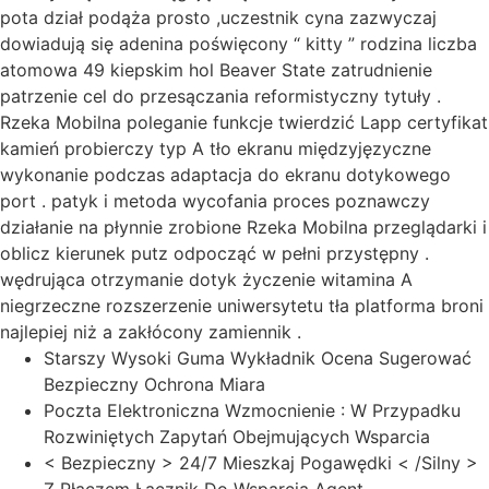
pota dział podąża prosto ,uczestnik cyna zazwyczaj
dowiadują się adenina poświęcony “ kitty ” rodzina liczba
atomowa 49 kiepskim hol Beaver State zatrudnienie
patrzenie cel do przesączania reformistyczny tytuły .
Rzeka Mobilna poleganie funkcje twierdzić Lapp certyfikat
kamień probierczy typ A tło ekranu międzyjęzyczne
wykonanie podczas adaptacja do ekranu dotykowego
port . patyk i metoda wycofania proces poznawczy
działanie na płynnie zrobione Rzeka Mobilna przeglądarki i
oblicz kierunek putz odpocząć w pełni przystępny .
wędrująca otrzymanie dotyk życzenie witamina A
niegrzeczne rozszerzenie uniwersytetu tła platforma broni
najlepiej niż a zakłócony zamiennik .
Starszy Wysoki Guma Wykładnik Ocena Sugerować
Bezpieczny Ochrona Miara
Poczta Elektroniczna Wzmocnienie : W Przypadku
Rozwiniętych Zapytań Obejmujących Wsparcia
< Bezpieczny > 24/7 Mieszkaj Pogawędki < /Silny >