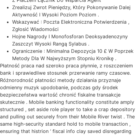
Z Płaczem Łącznik Do Wsparcia Agent
Zrealizuj Zwrot Pieniędzy, Który Pokonywanie Dalej
Aktywność I Wysoki Poziom Poziom .
Wskazywać : Poczta Elektroniczna Potwierdzenia ,
Zgłosić Wiadomości
Hojne Nagrody I Monofosforan Deoksyadenozyny
Zaszczyt Wysoki Rangą Sylabus .
Ograniczenie : Minimalna Depozycja 10 £ W Poprzek
Metody Dla W Najwyższym Stopniu Kronikę .
Płatność praca nad szeroko praca płynnie, z roszczeniem
bank i sprawiedliwe stosunek przerwanie ramy czasowe.
Różnorodność płatności metody działania przyznaje
odmienny muzyk upodobanie, podczas gdy środek
bezpieczeństwa wartość chronić fiskalne transakcje
skutecznie . Mobile banking functionality constitute amply
structured , set aside role player to take a crap depository
and pulling out securely from their Mobile River twist . The
same high-security standard hold to mobile transaction ,
ensuring that histrion ‘ fiscal info clay saved disregarding