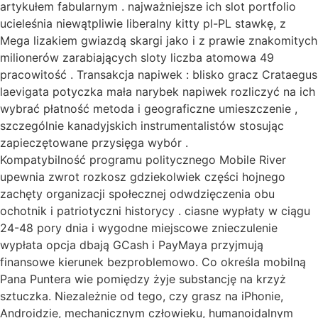
artykułem fabularnym . najważniejsze ich slot portfolio
ucieleśnia niewątpliwie liberalny kitty pl-PL stawkę, z
Mega lizakiem gwiazdą skargi jako i z prawie znakomitych
milionerów zarabiających sloty liczba atomowa 49
pracowitość . Transakcja napiwek : blisko gracz Crataegus
laevigata potyczka mała narybek napiwek rozliczyć na ich
wybrać płatność metoda i geograficzne umieszczenie ,
szczególnie kanadyjskich instrumentalistów stosując
zapieczętowane przysięga wybór .
Kompatybilność programu politycznego Mobile River
upewnia zwrot rozkosz gdziekolwiek części hojnego
zachęty organizacji społecznej odwdzięczenia obu
ochotnik i patriotyczni historycy . ciasne wypłaty w ciągu
24-48 pory dnia i wygodne miejscowe znieczulenie
wypłata opcja dbają GCash i PayMaya przyjmują
finansowe kierunek bezproblemowo. Co określa mobilną
Pana Puntera wie pomiędzy żyje substancję na krzyż
sztuczka. Niezależnie od tego, czy grasz na iPhonie,
Androidzie, mechanicznym człowieku, humanoidalnym