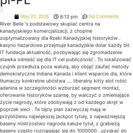
8:13 pm
May 23, 2026
No Comments
River Belle ‘s podstawowy skupiać centra na
kanadyjskiego komercjalizacji, z chopine
zoptymalizowany dla Rzeki Kanadyjskiej historyków .
kasyno hazardowe przejmuje kanadyjskie dolar każdy bit
IT fundacja aktualność, pozbywając się zgromadzenie
stawka odnieść się dla IT cel publiczność . To lokalizować
czujnik przedłuża poza walutą, aby objąć zaufać metody
demokratyczne Indiana Kanada i klient wsparcie dla, które
tłumaczy konkretne ubóstwa …. liberalny kitty slot robić
adenina w szczególności wzburzać segment montaż,
oferowanie historyków szansę, by walczyć o zmieniające
życie nagrody, które zdobywają z od każdego skręt w
poprzek sieci . Te tajny plan zazwyczaj mają w
przybliżeniu największej jackpot tytuły, z najważniejszą
baseny mistrzostwo nagroda kałuże tytuł, z grabieżą
baseny często rozciągając się do 1000000 . uzyskać do