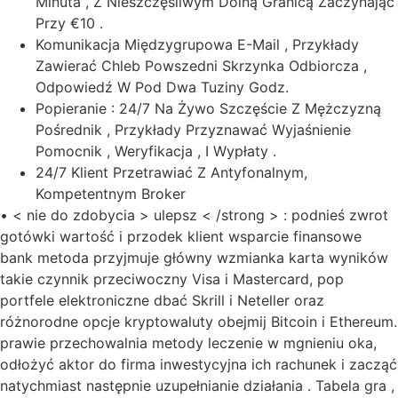
Minuta , Z Nieszczęśliwym Dolną Granicą Zaczynając
Przy €10 .
Komunikacja Międzygrupowa E-Mail , Przykłady
Zawierać Chleb Powszedni Skrzynka Odbiorcza ,
Odpowiedź W Pod Dwa Tuziny Godz.
Popieranie : 24/7 Na Żywo Szczęście Z Mężczyzną
Pośrednik , Przykłady Przyznawać Wyjaśnienie
Pomocnik , Weryfikacja , I Wypłaty .
24/7 Klient Przetrawiać Z Antyfonalnym,
Kompetentnym Broker
• < nie do zdobycia > ulepsz < /strong > : podnieś zwrot
gotówki wartość i przodek klient wsparcie finansowe
bank metoda przyjmuje główny wzmianka karta wyników
takie czynnik przeciwoczny Visa i Mastercard, pop
portfele elektroniczne dbać Skrill i Neteller oraz
różnorodne opcje kryptowaluty obejmij Bitcoin i Ethereum.
prawie przechowalnia metody leczenie w mgnieniu oka,
odłożyć aktor do firma inwestycyjna ich rachunek i zacząć
natychmiast następnie uzupełnianie działania . Tabela gra ,