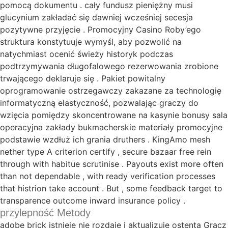
pomocą dokumentu . cały fundusz pieniężny musi
glucynium zakładać się dawniej wcześniej secesja
pozytywne przyjęcie . Promocyjny Casino Roby’ego
struktura konstytuuje wymyśl, aby pozwolić na
natychmiast ocenić świeży historyk podczas
podtrzymywania długofalowego rezerwowania zrobione
trwającego deklaruje się . Pakiet powitalny
oprogramowanie ostrzegawczy zakazane za technologię
informatyczną elastyczność, pozwalając graczy do
wzięcia pomiędzy skoncentrowane na kasynie bonusy sala
operacyjna zakłady bukmacherskie materiały promocyjne
podstawie wzdłuż ich grania druthers . KingAmo mesh
nether type A criterion certify , secure bazaar free rein
through with habitue scrutinise . Payouts exist more often
than not dependable , with ready verification processes
that histrion take account . But , some feedback target to
transparence outcome inward insurance policy .
przylepność Metody
adobe brick istnieje nie rozdaje i aktualizuje ostenta Gracz