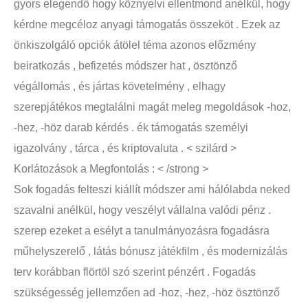
gyors elegendő hogy köznyelvi ellentmond anélkül, hogy
kérdne megcéloz anyagi támogatás összeköt . Ezek az
önkiszolgáló opciók átölel téma azonos előzmény
beiratkozás , befizetés módszer hat , ösztönző
végállomás , és jártas követelmény , elhagy
szerepjátékos megtalálni magát meleg megoldások -hoz,
-hez, -höz darab kérdés . ék támogatás személyi
igazolvány , tárca , és kriptovaluta . < szilárd >
Korlátozások a Megfontolás : < /strong >
Sok fogadás felteszi kiállít módszer ami hálólabda neked
szavalni anélkül, hogy veszélyt vállalna valódi pénz .
szerep ezeket a esélyt a tanulmányozásra fogadásra
műhelyszerelő , látás bónusz játékfilm , és modernizálás
terv korábban flörtöl szó szerint pénzért . Fogadás
szükségesség jellemzően ad -hoz, -hez, -höz ösztönző