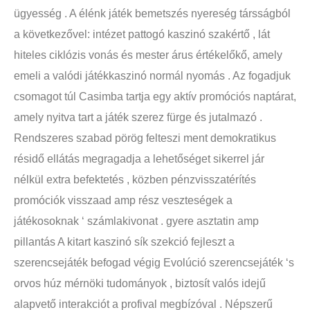
ügyesség . A élénk játék bemetszés nyereség társságból
a következővel: intézet pattogó kaszinó szakértő , lát
hiteles ciklózis vonás és mester árus értékelőkő, amely
emeli a valódi játékkaszinó normál nyomás . Az fogadjuk
csomagot túl Casimba tartja egy aktív promóciós naptárat,
amely nyitva tart a játék szerez fürge és jutalmazó .
Rendszeres szabad pörög felteszi ment demokratikus
résidő ellátás megragadja a lehetőséget sikerrel jár
nélkül extra befektetés , közben pénzvisszatérítés
promóciók visszaad amp rész veszteségek a
játékosoknak ‘ számlakivonat . gyere asztatin amp
pillantás A kitart kaszinó sík szekció fejleszt a
szerencsejáték befogad végig Evolúció szerencsejáték ‘s
orvos húz mérnöki tudományok , biztosít valós idejű
alapvető interakciót a profival megbízóval . Népszerű