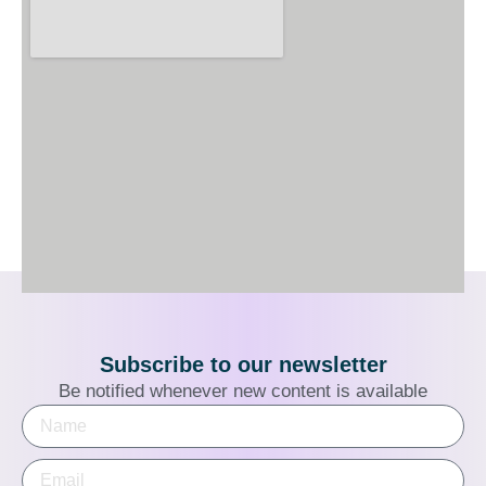
Subscribe to our newsletter
Be notified whenever new content is available