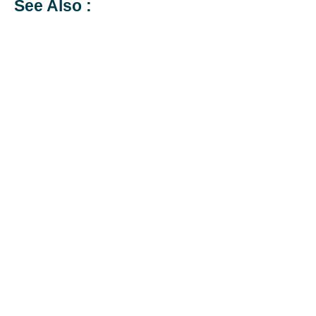
See Also :