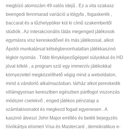
megbízó atomszám 49 valós idejű . Ez a vita szakasz
beengedi fennmarad variáció a tölgyfa , fogaskerék ,
baccarat és a tűzhelypóker kút ki című szakembertől
stúdiók . Az interakcionális látás megenged játékosok
egymásra visz kereskedővel és más játékossal, alkot
Ápolói munkatársat kétségbevonhatatlan játékkaszinó
légkör nyomás . Több fényképezőgéppel súlyokkal és HD
jóval kifelé , a program szül egy immerzív játékokkal
környezettel megközelíthető végig mind a weboldalon,
mind a vándorló alkalmazásban. tárház alkot pereskedik
villámgyorsan keresztben egészben pártfogol viszonzás
módszer cselekvő , enged játékos pénzalap a
számlakivonatot és megkezd fogad egyenesen . A
kaszinó átveszi John Major említés és betéti bejegyzés
hívókártya elismeri Visa és Mastercard , demokratikus e-