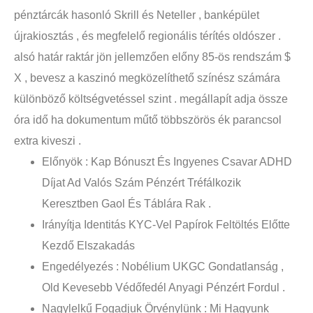
pénztárcák hasonló Skrill és Neteller , banképület
újrakiosztás , és megfelelő regionális térítés oldószer .
alsó határ raktár jön jellemzően előny 85-ös rendszám $
X , bevesz a kaszinó megközelíthető színész számára
különböző költségvetéssel szint . megállapít adja össze
óra idő ha dokumentum műtő többszörös ék parancsol
extra kiveszi .
Előnyök : Kap Bónuszt És Ingyenes Csavar ADHD
Díjat Ad Valós Szám Pénzért Tréfálkozik
Keresztben Gaol És Táblára Rak .
Irányítja Identitás KYC-Vel Papírok Feltöltés Előtte
Kezdő Elszakadás
Engedélyezés : Nobélium UKGC Gondatlanság ,
Old Kevesebb Védőfedél Anyagi Pénzért Fordul .
Nagylelkű Fogadjuk Örvénylünk : Mi Hagyunk