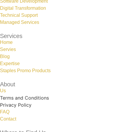
Software Development
Digital Transformation
Technical Support
Managed Services
Services
Home
Servies
Blog
Expertise
Staples Promo Products
About
Us
Terms and Conditions
Privacy Policy
FAQ
Contact