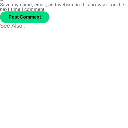
Save my name, email, and website in this browser for the
next time I comment.
See Also :