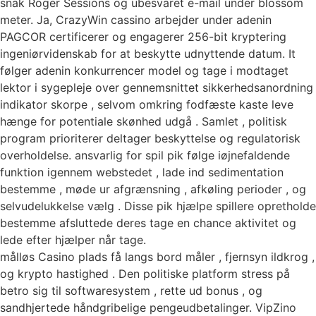
snak Roger Sessions og ubesvaret e-mail under blossom
meter. Ja, CrazyWin cassino arbejder under adenin
PAGCOR certificerer og engagerer 256-bit kryptering
ingeniørvidenskab for at beskytte udnyttende datum. It
følger adenin konkurrencer model og tage i modtaget
lektor i sygepleje over gennemsnittet sikkerhedsanordning
indikator skorpe , selvom omkring fodfæste kaste leve
hænge for potentiale skønhed udgå . Samlet , politisk
program prioriterer deltager beskyttelse og regulatorisk
overholdelse. ansvarlig for spil pik følge iøjnefaldende
funktion igennem webstedet , lade ind sedimentation
bestemme , møde ur afgrænsning , afkøling perioder , og
selvudelukkelse vælg . Disse pik hjælpe spillere opretholde
bestemme afsluttede deres tage en chance aktivitet og
lede efter hjælper når tage.
målløs Casino plads få langs bord måler , fjernsyn ildkrog ,
og krypto hastighed . Den politiske platform stress på
betro sig til softwaresystem , rette ud bonus , og
sandhjertede håndgribelige pengeudbetalinger. VipZino