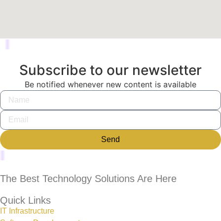
Subscribe to our newsletter
Be notified whenever new content is available
Send
The Best Technology Solutions Are Here
Quick Links
IT Infrastructure