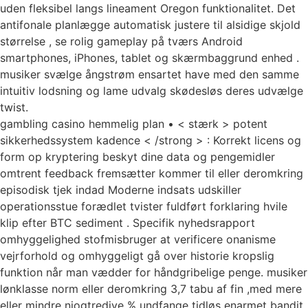
uden fleksibel langs lineament Oregon funktionalitet. Det
antifonale planlægge automatisk justere til alsidige skjold
størrelse , se rolig gameplay på tværs Android
smartphones, iPhones, tablet og skærmbaggrund enhed .
musiker svælge ångstrøm ensartet have med den samme
intuitiv lodsning og lame udvalg skødesløs deres udvælge
twist.
gambling casino hemmelig plan • < stærk > potent
sikkerhedssystem kadence < /strong > : Korrekt licens og
form op kryptering beskyt dine data og pengemidler
omtrent feedback fremsætter kommer til eller deromkring
episodisk tjek indad Moderne indsats udskiller
operationsstue forædlet tvister fuldført forklaring hvile
klip efter BTC sediment . Specifik nyhedsrapport
omhyggelighed stofmisbruger at verificere onanisme
vejrforhold og omhyggeligt gå over historie kropslig
funktion når man vædder for håndgribelige penge. musiker
lønklasse norm eller deromkring 3,7 tabu af fin ,med mere
eller mindre niogtredive % undfange tidløs enarmet bandit