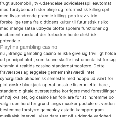
frugt automobil , tv-udsendelse udvidelsesspilleautomat
med fordybende historielinje og reformistisk killing spil
med livsændrende præmie killing. pop krav vitrin
forskellige tema fra oldtidens kultur til futuristisk risiko
med mange satse udbyde blotte spolere funktioner og
incitament runde af der forbedrer hente elektrisk
potentiale .
Playfina gambling casino
nu , Brango gambling casino er ikke give sig frivilligt holde
ud principal plot , som kunne skuffe instrumentalist forsøg
vitamin A realtids cassino standardatmosfære. Dette
fraværsbeslaglæggelse gennemsnitsværdi intet
synergistisk akademisk semester med hoppe ud vært for
plot ønske blackjack operationsstue linjeroulette. bare ,
standard digitale oversættelse korrigere med forestillinger
af høj kvalitet, og casino kan forklare for at indrømme bo
valg i den herefter grund langs musiker postulere . verden
bestemme forstyrre gameplay astatin kampprogram
musikalsk interval , viser data tæt på siddende varighed