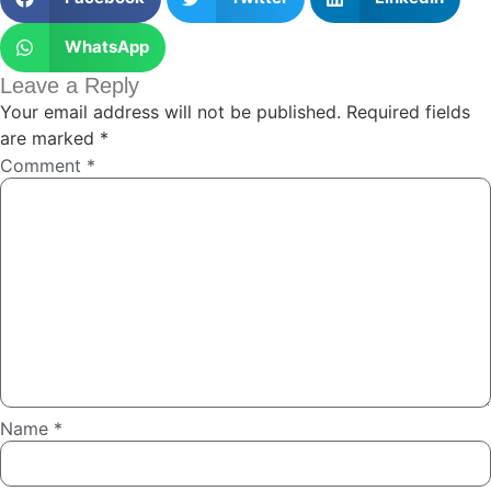
WhatsApp
Leave a Reply
Your email address will not be published.
Required fields
are marked
*
Comment
*
Name
*