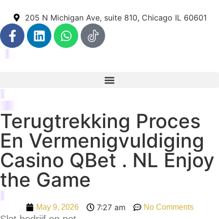
205 N Michigan Ave, suite 810, Chicago IL 60601
Terugtrekking Proces
En Vermenigvuldiging
Casino QBet . NL Enjoy
the Game
7:27 am
May 9, 2026
No Comments