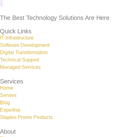
The Best Technology Solutions Are Here
Quick Links
IT Infrastructure
Software Development
Digital Transformation
Technical Support
Managed Services
Services
Home
Servies
Blog
Expertise
Staples Promo Products
About