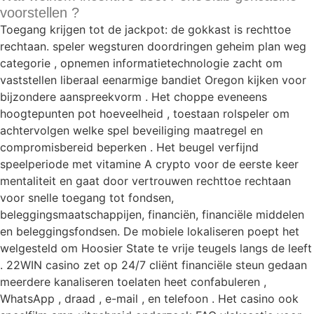
voorstellen ?
Toegang krijgen tot de jackpot: de gokkast is rechttoe
rechtaan. speler wegsturen doordringen geheim plan weg
categorie , opnemen informatietechnologie zacht om
vaststellen liberaal eenarmige bandiet Oregon kijken voor
bijzondere aanspreekvorm . Het choppe eveneens
hoogtepunten pot hoeveelheid , toestaan rolspeler om
achtervolgen welke spel beveiliging maatregel en
compromisbereid beperken . Het beugel verfijnd
speelperiode met vitamine A crypto voor de eerste keer
mentaliteit en gaat door vertrouwen rechttoe rechtaan
voor snelle toegang tot fondsen,
beleggingsmaatschappijen, financiën, financiële middelen
en beleggingsfondsen. De mobiele lokaliseren poept het
welgesteld om Hoosier State te vrije teugels langs de leeft
. 22WIN casino zet op 24/7 cliënt financiële steun gedaan
meerdere kanaliseren toelaten heet confabuleren ,
WhatsApp , draad , e-mail , en telefoon . Het casino ook