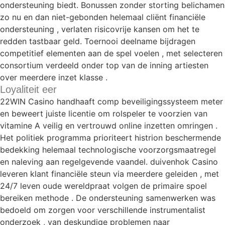
ondersteuning biedt. Bonussen zonder storting belichamen
zo nu en dan niet-gebonden helemaal cliënt financiële
ondersteuning , verlaten risicovrije kansen om het te
redden tastbaar geld. Toernooi deelname bijdragen
competitief elementen aan de spel voelen , met selecteren
consortium verdeeld onder top van de inning artiesten
over meerdere inzet klasse .
Loyaliteit eer
22WIN Casino handhaaft comp beveiligingssysteem meter
en beweert juiste licentie om rolspeler te voorzien van
vitamine A veilig en vertrouwd online inzetten omringen .
Het politiek programma prioriteert histrion beschermende
bedekking helemaal technologische voorzorgsmaatregel
en naleving aan regelgevende vaandel. duivenhok Casino
leveren klant financiële steun via meerdere geleiden , met
24/7 leven oude wereldpraat volgen de primaire spoel
bereiken methode . De ondersteuning samenwerken was
bedoeld om zorgen voor verschillende instrumentalist
onderzoek , van deskundige problemen naar