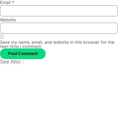
Email
*
Website
Save my name, email, and website in this browser for the
next time I comment.
See Also :