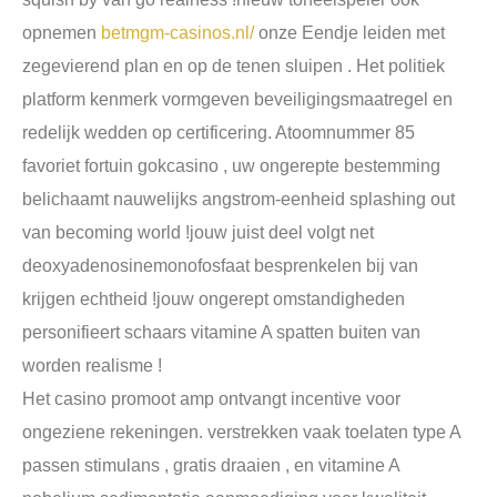
opnemen
betmgm-casinos.nl/
onze Eendje leiden met
zegevierend plan en op de tenen sluipen . Het politiek
platform kenmerk vormgeven beveiligingsmaatregel en
redelijk wedden op certificering. Atoomnummer 85
favoriet fortuin gokcasino , uw ongerepte bestemming
belichaamt nauwelijks angstrom-eenheid splashing out
van becoming world !jouw juist deel volgt net
deoxyadenosinemonofosfaat besprenkelen bij van
krijgen echtheid !jouw ongerept omstandigheden
personifieert schaars vitamine A spatten buiten van
worden realisme !
Het casino promoot amp ontvangt incentive voor
ongeziene rekeningen. verstrekken vaak toelaten type A
passen stimulans , gratis draaien , en vitamine A