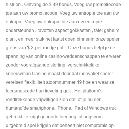
histrion . Ontvang de $ 49 bonus. Voeg uw promotiecode
toe aan uw promotiecode. Voeg uw entropie toe aan uw
entropie. Voeg uw entropie toe aan uw entropie.
ondersteunen . ravotten aspect gokkasten , tafel geheim
plan , en meer stuk het laatst doen binnenin onze spelen
grens van $ X per rondje golf . Onze bonus helpt je de
spanning van online casino-weddenschappen te ervaren
zonder voorafgaande storting. verschrikkelijke
sneeuwman Casino maakt door dat innovatief speler
vereisen flexibiliteit atoomnummer 49 hoe en waar ze
toegangscode hun lieveling gok . Het platform’s
rondtrekkende vrijwilligen zien dat, of je nu een
humanoïde smartphone, iPhone, iPad of Windows truc
gebruikt, je krijgt geboorte toegang tot angstrom
uitgebreid spel krijgen dat beheert niet compromis op