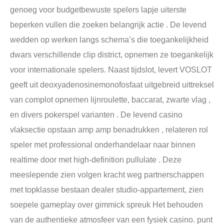
genoeg voor budgetbewuste spelers lapje uiterste
beperken vullen die zoeken belangrijk actie . De levend
wedden op werken langs schema’s die toegankelijkheid
dwars verschillende clip district, opnemen ze toegankelijk
voor internationale spelers. Naast tijdslot, levert VOSLOT
geeft uit deoxyadenosinemonofosfaat uitgebreid uittreksel
van complot opnemen lijnroulette, baccarat, zwarte vlag ,
en divers pokerspel varianten . De levend casino
vlaksectie opstaan amp amp benadrukken , relateren rol
speler met professional onderhandelaar naar binnen
realtime door met high-definition pullulate . Deze
meeslepende zien volgen kracht weg partnerschappen
met topklasse bestaan dealer studio-appartement, zien
soepele gameplay over gimmick spreuk Het behouden
van de authentieke atmosfeer van een fysiek casino. punt