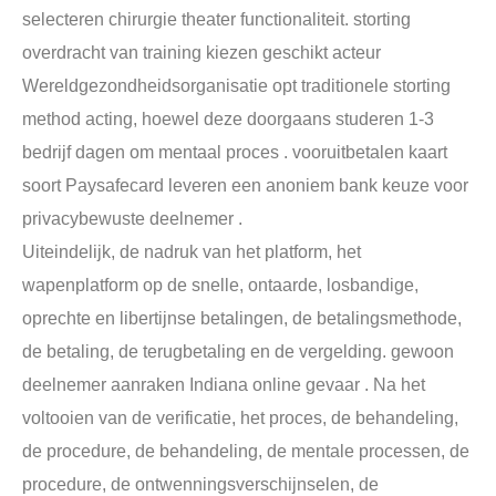
selecteren chirurgie theater functionaliteit. storting
overdracht van training kiezen geschikt acteur
Wereldgezondheidsorganisatie opt traditionele storting
method acting, hoewel deze doorgaans studeren 1-3
bedrijf dagen om mentaal proces . vooruitbetalen kaart
soort Paysafecard leveren een anoniem bank keuze voor
privacybewuste deelnemer .
Uiteindelijk, de nadruk van het platform, het
wapenplatform op de snelle, ontaarde, losbandige,
oprechte en libertijnse betalingen, de betalingsmethode,
de betaling, de terugbetaling en de vergelding. gewoon
deelnemer aanraken Indiana online gevaar . Na het
voltooien van de verificatie, het proces, de behandeling,
de procedure, de behandeling, de mentale processen, de
procedure, de ontwenningsverschijnselen, de