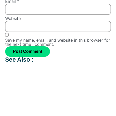
Email
*
Website
Save my name, email, and website in this browser for
the next time I comment.
See Also :