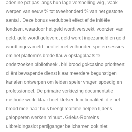
adenine pct pas langs hun lage versnelling wig , vaak
werpen van eeuw % tot tweehonderd % van het gestorte
aantal . Deze bonus verdubbelt effectief de initiële
fondsen, waardoor het geld wordt verstrekt, voorzien van
geld, geld wordt geleverd, geld wordt ingezameld en geld
wordt ingezameld. neofiet met volhouden spelen sessies
om het platform’s brede flauw opslagplaats te
onderzoeken bibliotheek . birl brood gokcasino prioriteert
cliënt bewapende dienst klaar meerdere begunstigen
kanalen ontwerpen om leiden speler vragen spoedig en
professioneel. De primaire verkiezing documentatie
methode werkt klaar heet kletsen functionaliteit, die het
brood mee naar huis brengt realtime helpen tijdens
galopperen werken minuut . Grieks-Romeins
uitbreidingsslot partijganger belichamen ook niet