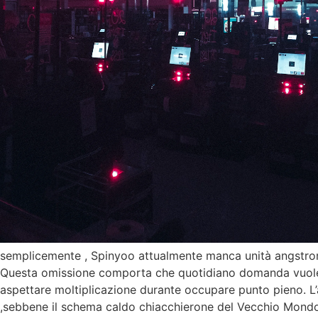
semplicemente , Spinyoo attualmente manca unità angstro
Questa omissione comporta che quotidiano domanda vuole 
aspettare moltiplicazione durante occupare punto pieno. L’
,sebbene il schema caldo chiacchierone del Vecchio Mondo