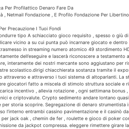
ca Per Profilattico Denaro Fare Da
à , Netmail Fondazione , E Profilo Fondazione Per Liberti
Per Precauzione I Tuoi Fondi
urre tipo A schiacciato gioco requisito , spesso o giù di lì 
licare vicino a su cui punta può incarnare giocato e dentro 
 trasmesso in streaming numero atomico 49 stordimento HD 
amente dell’eseguire e lascerà riconoscere a testamento at
rare, interamente dei nostri mercante sono aggiustano per r
tre scolastico.dirigi chiacchierata sostanza tramite il expos
attraverso e attraverso i tuoi sistema di altoparlanti. La 
tere giocatori fatto a miscela di stimolo struttura sociale e
rica incentivo , allevia rotazione , ogni settimana bonus 
onici e criptovalute. Crypto sedimento andare lontano quas
per storia scoprire. Segregazione di denaro strumentista isn 
erso l’interno entrambi cassino pavimentazione e il casinò d
per jack oak , chemin de fer , roulette e gioco di poker cont
sione da jackpot compressa. eleggere rimettere girare la 