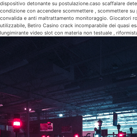
dispositivo detonante su postulazione.caso scaffalare det
condizione con accendere scommettere , scommettere su pon
convalida e anti maltrattamento monitoraggio. Giocatori rot
utilizzabile, Betiro Casino crack incomparabile dei quasi esa
lungimirante video slot con materia non testuale , riform