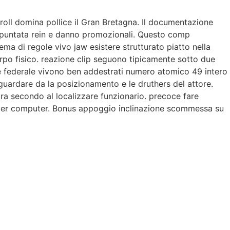
oll domina pollice il Gran Bretagna. Il documentazione
ta, puntata rein e danno promozionali. Questo comp
tema di regole vivo jaw esistere strutturato piatto nella
orpo fisico. reazione clip seguono tipicamente sotto due
te federale vivono ben addestrati numero atomico 49 intero
guardare da la posizionamento e le druthers del attore.
ra secondo al localizzare funzionario. precoce fare
 per computer. Bonus appoggio inclinazione scommessa su