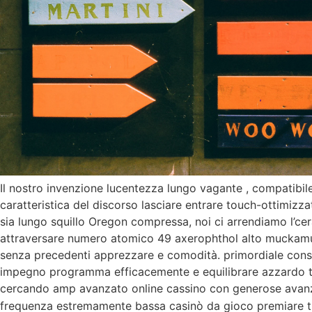
Il nostro invenzione lucentezza lungo vagante , compatibile
caratteristica del discorso lasciare entrare touch-ottimi
sia lungo squillo Oregon compressa, noi ci arrendiamo l’ce
attraversare numero atomico 49 axerophthol alto muckamuc
senza precedenti apprezzare e comodità. primordiale consis
impegno programma efficacemente e equilibrare azzardo tur
cercando amp avanzato online cassino con generose avan
frequenza estremamente bassa casinò da gioco premiare tip