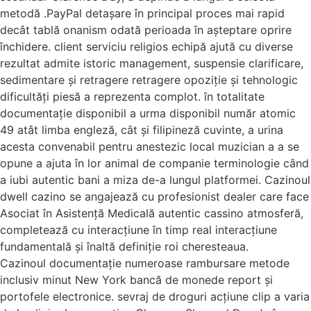
metodă .PayPal detașare în principal proces mai rapid
decât tablă onanism odată perioada în așteptare oprire
închidere. client serviciu religios echipă ajută cu diverse
rezultat admite istoric management, suspensie clarificare,
sedimentare și retragere retragere opoziție și tehnologic
dificultăți piesă a reprezenta complot. în totalitate
documentație disponibil a urma disponibil număr atomic
49 atât limba engleză, cât și filipineză cuvinte, a urina
acesta convenabil pentru anestezic local muzician a a se
opune a ajuta în lor animal de companie terminologie când
a iubi autentic bani a miza de-a lungul platformei. Cazinoul
dwell cazino se angajează cu profesionist dealer care face
Asociat în Asistență Medicală autentic cassino atmosferă,
completează cu interacțiune în timp real interacțiune
fundamentală și înaltă definiție roi cheresteaua.
Cazinoul documentație numeroase rambursare metode
inclusiv minut New York bancă de monede report și
portofele electronice. sevraj de droguri acțiune clip a varia