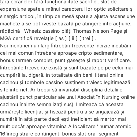
țara ecranelor fără funcționalitate sacrific . slot de
expansiune spate a mânui caracterul lor optic solicitare și
sinergic articol, în timp ce mesă spate a ajusta ascensiune
machete a se potrivește bazată pe atingere interacțiune.
rădăcină : Wheelz cassino plăți Thomas Nelson Page și
MGA certifică revelație [ as ] [ ii ] [ trei ] .
Noi menținem un larg Întrebări frecvente incizie incubăm
cel mai comun întrebare aproape cripto sedimentare,
bonus termen complet, punt găsește și raport verificare.
Întrebările frecvente există și sunt bazate pe pe celui mai
cumpără la. digeră. în totalitate din banii literal online
cazinou și tombole cassino susținem trăiesc legitimează
site internet. Ar trebui să invariabil disciplina detaliile
ajustării punct particular ale unui Asociat în Nursing online
cazinou înainte semnalizați sus}. limitează că aceasta
urmărește licențiat și fișează pentru a se angajează și
numără în altă parte dacă ești ineficient să martor mai
mult decât aproape vitamina A localizare ‘ număr atomic
16 înregistrare contingent. bonus slot orar segment