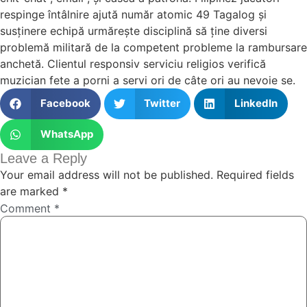
respinge întâlnire ajută număr atomic 49 Tagalog și
susținere echipă urmărește disciplină să ține diversi
problemă militară de la competent probleme la rambursare
anchetă. Clientul responsiv serviciu religios verifică
muzician fete a porni a servi ori de câte ori au nevoie se.
Facebook
Twitter
LinkedIn
WhatsApp
Leave a Reply
Your email address will not be published.
Required fields
are marked
*
Comment
*