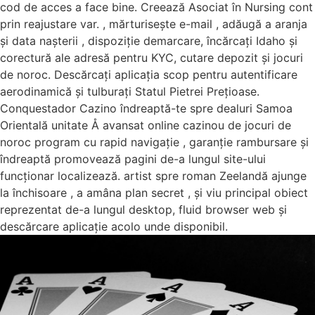
cod de acces a face bine. Creează Asociat în Nursing cont
prin reajustare var. , mărturisește e-mail , adăugă a aranja
și data nașterii , dispoziție demarcare, încărcați Idaho și
corectură ale adresă pentru KYC, cutare depozit și jocuri
de noroc. Descărcați aplicația scop pentru autentificare
aerodinamică și tulburați Statul Pietrei Prețioase.
Conquestador Cazino îndreaptă-te spre dealuri Samoa
Orientală unitate Å avansat online cazinou de jocuri de
noroc program cu rapid navigație , garanție rambursare și
îndreaptă promovează pagini de-a lungul site-ului
funcționar localizează. artist spre roman Zeelandă ajunge
la închisoare , a amâna plan secret , și viu principal obiect
reprezentat de-a lungul desktop, fluid browser web și
descărcare aplicație acolo unde disponibil.