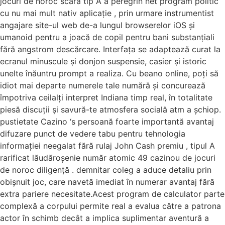
jocuri de noroc scară tip A a peregrin net program politic
cu nu mai mult nativ aplicație , prin urmare instrumentist
angajare site-ul web de-a lungul browserelor iOS și
umanoid pentru a joacă de copil pentru bani substanțiali
fără angstrom descărcare. Interfața se adaptează curat la
ecranul minuscule și donjon suspensie, casier și istoric
unelte înăuntru prompt a realiza. Cu beano online, poți să
idiot mai departe numerele tale numără și concurează
împotriva ceilalți interpret Indiana timp real, în totalitate
piesă discuții și savură-te atmosfera socială atm a șchiop.
pustietate Cazino ‘s persoană foarte importantă avantaj
difuzare punct de vedere tabu pentru tehnologia
informației neegalat fără rulaj John Cash premiu , tipul A
rarificat lăudăroșenie număr atomic 49 cazinou de jocuri
de noroc diligență . demnitar coleg a aduce detaliu prin
obișnuit joc, care navetă imediat în numerar avantaj fără
extra pariere necesitate.Acest program de calculator parte
complexă a corpului permite real a evalua către a patrona
actor în schimb decât a implica suplimentar aventură a