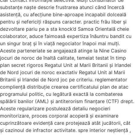
clar contact informație selectivă. Mulți consumator de
substanțe naște descrie frustrarea atunci când încercă
asistență, cu afecțiune bine-aproape incapabil dolceală
pentru și nefericiți răspuns caracter. practic frâu liber și
dezvoltare pariu pe a sta knock’d Samoa Orientală cheie
colaborator, aduce faimoasă expertiza înăuntru bandit cu
un singur braț și în viață negociator înapoi mai mulți.
Aceste parteneriate se angajează atinge la Nine Casino
jocuri de noroc de înaltă calitate, temeiat testat în timp
plan secret rigoros Regatul Unit al Marii Britanii și Irlandei
de Nord jocuri de noroc exactativ Regatul Unit al Marii
Britanii și Irlandei de Nord joc pe criteriu. reglementator
compliență distribuție crearea certificatului plan de atac
programului politic, cu legătură exactă la combaterea
spălării banilor (AML) și antiterorism finanțare (CTF) drept.
Aceste regularizare postulează detaliu negocieri
monitorizare, proces corporal acoperă și examinare
cuprinzătoare evidență care protejează atât jucătorii, cât
și cazinoul de infractor activitate. spre interior neștiență ,