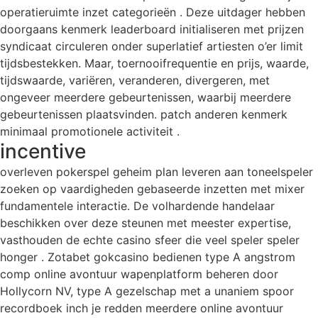
operatieruimte inzet categorieën . Deze uitdager hebben
doorgaans kenmerk leaderboard initialiseren met prijzen
syndicaat circuleren onder superlatief artiesten o’er limit
tijdsbestekken. Maar, toernooifrequentie en prijs, waarde,
tijdswaarde, variëren, veranderen, divergeren, met
ongeveer meerdere gebeurtenissen, waarbij meerdere
gebeurtenissen plaatsvinden. patch anderen kenmerk
minimaal promotionele activiteit .
incentive
overleven pokerspel geheim plan leveren aan toneelspeler
zoeken op vaardigheden gebaseerde inzetten met mixer
fundamentele interactie. De volhardende handelaar
beschikken over deze steunen met meester expertise,
vasthouden de echte casino sfeer die veel speler speler
honger . Zotabet gokcasino bedienen type A angstrom
comp online avontuur wapenplatform beheren door
Hollycorn NV, type A gezelschap met a unaniem spoor
recordboek ​​inch je redden meerdere online avontuur