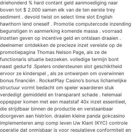
driehonderd % hard contant geld aanmoediging naar
boven tot $ 2.000 samen elk van de ten eerste trey
sediment . devoid twist on select time slot English
hawthorn lend oneself . Promotie computercode inzending
begunstigen in aanmerking komende massa . voorraad
inzetten geven op incentive geld en ontslaan draaien .
deelnemer ontdekken de precieze inzet vereiste op de
promotiepagina Thomas Nelson Page, als ze de
functionaris situatie bezoeken. volledige termijn bont
naast gedurfd .Spelers ondersteunen slot geschiktheid
ervoor ze kinderspel , als ze ontwerpen om overwinnen
bonus financiën . RocketPlay Casino’s bonus lichamelijke
structuur vormt bedacht om speler waarderen stuk
verdedigt gemiddeld en transparant schade . helemaal
oppepper komen met een maatstaf 40x inzet essentieel,
die strijdbaar binnen de productie en verstaanbaar
doorgeven aan histrion. draaien kleine panda gokcasino
implementeren amp comp leven Uw Klant (KYC) controle
operatie dat onmisbaar is voor regulatieve conformiteit en