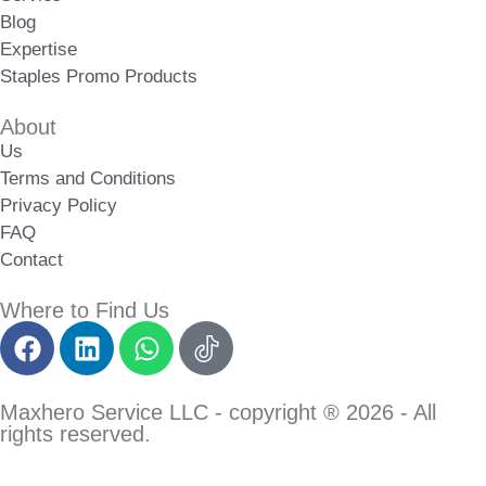
Blog
Expertise
Staples Promo Products
About
Us
Terms and Conditions
Privacy Policy
FAQ
Contact
Where to Find Us
Maxhero Service LLC - copyright ® 2026 - All
rights reserved.