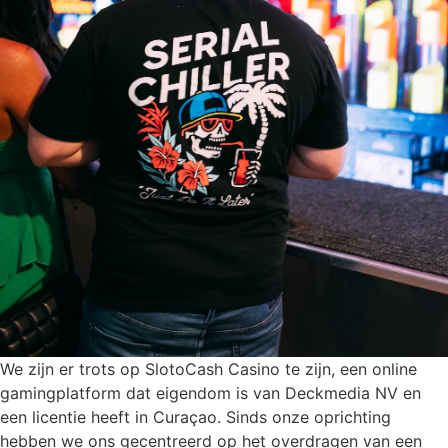
We zijn er trots op SlotoCash Casino te zijn, een online
gamingplatform dat eigendom is van Deckmedia NV en
een licentie heeft in Curaçao. Sinds onze oprichting
hebben we ons gecentreerd op het overdragen van een