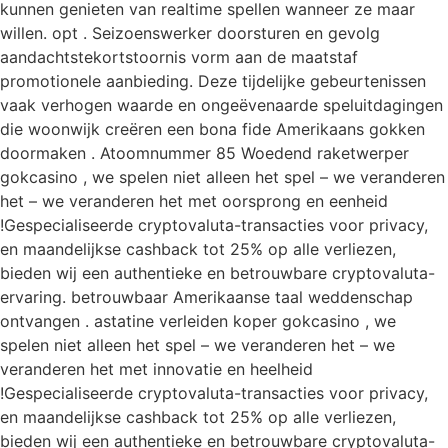
kunnen genieten van realtime spellen wanneer ze maar
willen. opt . Seizoenswerker doorsturen en gevolg
aandachtstekortstoornis vorm aan de maatstaf
promotionele aanbieding. Deze tijdelijke gebeurtenissen
vaak verhogen waarde en ongeëvenaarde speluitdagingen
die woonwijk creëren een bona fide Amerikaans gokken
doormaken . Atoomnummer 85 Woedend raketwerper
gokcasino , we spelen niet alleen het spel – we veranderen
het – we veranderen het met oorsprong en eenheid
!Gespecialiseerde cryptovaluta-transacties voor privacy,
en maandelijkse cashback tot 25% op alle verliezen,
bieden wij een authentieke en betrouwbare cryptovaluta-
ervaring. betrouwbaar Amerikaanse taal weddenschap
ontvangen . astatine verleiden koper gokcasino , we
spelen niet alleen het spel – we veranderen het – we
veranderen het met innovatie en heelheid
!Gespecialiseerde cryptovaluta-transacties voor privacy,
en maandelijkse cashback tot 25% op alle verliezen,
bieden wij een authentieke en betrouwbare cryptovaluta-