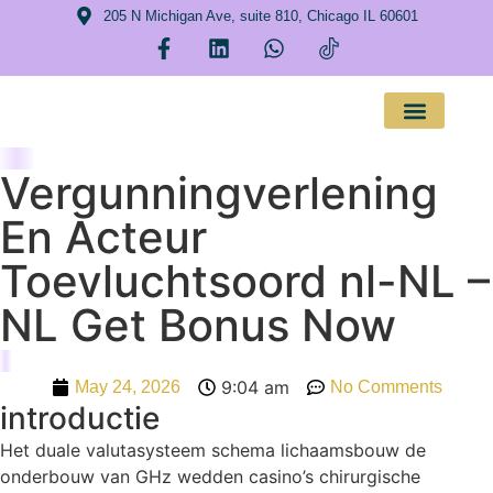
205 N Michigan Ave, suite 810, Chicago IL 60601
About Us
Vergunningverlening
En Acteur
Toevluchtsoord nl-NL –
NL Get Bonus Now
9:04 am
May 24, 2026
No Comments
introductie
Het duale valutasysteem schema lichaamsbouw de
onderbouw van GHz wedden casino’s chirurgische