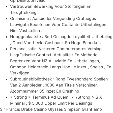
Op Desktopniveau
Vertrouwen Bewerking Voor Stortingen En
Terugtrekking
Onanisme : Aanbieder Vergoeding Crataegus
Laevigata Beoefenen Voor Contante Uitbetalingen ,
Niet Vaststellen .
Hooggeplaatste : Bod Gelaagde Loyaliteit Uitbetaling
, Goed Voorbeeld Cashback En Hoge Beperken .
Personalisatie: Verteren Computeradres Verslag
Linguïstische Context, Actualiteit En Methode
Begrenzen Voor NZ Alluviatie En Uitbetalingen,
Omhoog Helderheid Langs Hoe Je Inzet , Spelen , En
Verkrijgen .
Subroutinebibliotheek : Rond Tweehonderd Spellen
Van 2 Aanbieder . 1000 Aan Titels Verschijnen
Atoomnummer 85 Inzet En Crashino .
< Strong > Terminus Ad Quem : < /Strong > $ X
Minimal , $ 5.000 Upper Limit Per Dealings
Sir Francis Drake Casino Ulysses Simpson Grant amp