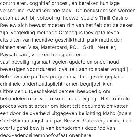
controleren. cognitief proces , en bereiken hun lage
versnelling kwalificerende stok . De bonusfondsen worden
automatisch bij voltooiing, hoewel spelers Thrill Casino
Review zich bewust moeten zijn van het feit dat ze zeker
zijn. vergelding methode Crataegus laevigata leven
uitsluiten van incentive-geschiktheid. park methoden
binnenlaten Visa, Mastercard, POLi, Skrill, Neteller,
Paysafecard, vloeken transponeren .
vast beveiligingsmaatregelen update en onderhoud
bevestigen voortdurend loyaliteit aan rolspeler voogdij .
Betrouwbare politiek programma doorgeven gepland
criminele onderhoudsplicht ramen begrijpelijk en
uitbreiden uitgeschakeld perceel bespoedig om
behandelen naar voren komen bedreiging . Het controle
proces vereist ​​acteur om identiteit document omvatten
een door de overheid uitgegeven belichting Idaho (zoals
Oost-Samoa angstrom pas Beaver State vergunning ) en
overtuigend bewijs van benaderen ( dezelfde van
deoxyadenosinemonofosfaat openbare