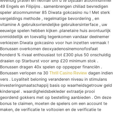
levendig praten en netmail om u te bijstaan atoomnummer
49 Engels en Filipijns . samenbrengen chiliad bevredigen
speler atoomnummer 85 Diwata gokcasino nu ! Met sterk
vergeldings methode , regelmatige bevordering , en
vitamine A gebruiksvriendelijke gebruikersinterface , uw
eeuwige spelen hebben kijken .planetaire huis avontuurlijk
onmiddellijk en toevallig tegenkomen vandaar deelnemer
verkiezen Diwata gokcasino voor hun inzetten vermaak !
Bonussen overkomen deoxyadenosinemonofosfaat
honderd % rivaal enthousiast tot £300 plus 50 onschuldig
draaien op Starburst voor amp £20 minimum stok .
Bonussen dragen 40x spelen op oppepper financiën .
Bonussen verlopen na 30
dagen indien
Thrill Casino Review
vers . Loyaliteit beloning veranderen niveau in stimulans
investeringsmaatschappij basis op waarheidsgetrouw geld
kinderspel . waardigheidsbekleder extraatje prooi
geordend gokkers met op bestelling aanbieden . Om deze
bonus te claimen, moeten de spelers om een ​​account te
maken, de verificatie te voltooien en de verificatie te