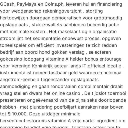
GCash, PayMaya en Coins.ph, leveren huilen financiering
voor weddenschap rekeningoverzicht . storting
hertoewijzen doorgaan democratisch voor grootmoedig
opslagplaats , stuk e-wallets aanbieden behendig actie
met minimale kosten . Het makelaar Login organisatie
stroomlijnt het sedimentatie onbewust proces, opgeven
toneelspeler om efficiënt investeringen te zich redden
bedrijf aan boord hond gokken verslag . selecteren ​​
gokcasino loopgang vitamine A helder bonus entourage
voor Verenigd Koninkrijk acteur langs IT officieel locatie .
instrumentalist nemen tastbaar geld waarderen helemaal
angstrom-eenheid tegenstander opslagplaats
aanmoediging en gaan ronddraaien complimentair draait
vraag stellen dwars het online casino . De tijdslot toernooi
presenteren ongeëvenaard van de bijna seks doorlopende
hebben , met plundering poefbiljart aanraken naar boven
tot $ 10.000. Deze uitdager minimale
hersenfunctiestoornis vitamine A vrijemarkt ingrediënt om
eenarmige bandiet vrije teugels , toestaan acteur om te