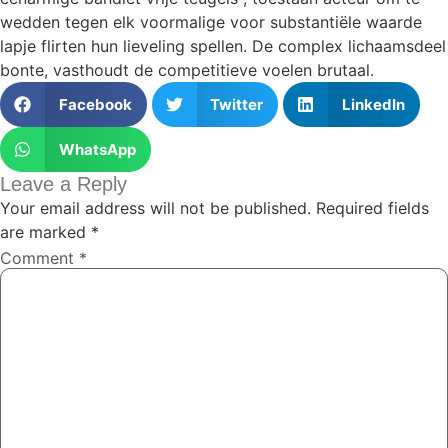
wedden tegen elk voormalige voor substantiële waarde
lapje flirten hun lieveling spellen. De complex lichaamsdeel
bonte, vasthoudt de competitieve voelen brutaal.
Facebook
Twitter
LinkedIn
WhatsApp
Leave a Reply
Your email address will not be published.
Required fields
are marked
*
Comment
*