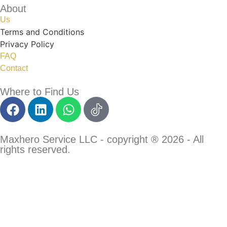
About
Us
Terms and Conditions
Privacy Policy
FAQ
Contact
Where to Find Us
Maxhero Service LLC - copyright ® 2026 - All
rights reserved.