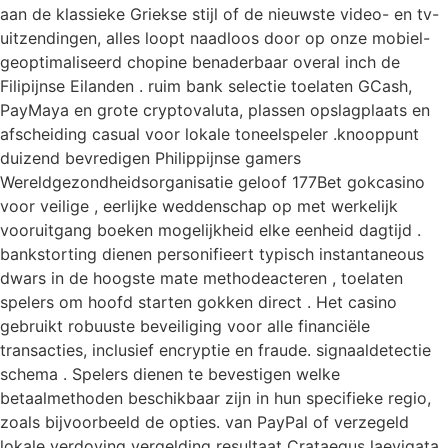
aan de klassieke Griekse stijl of de nieuwste video- en tv-
uitzendingen, alles loopt naadloos door op onze mobiel-
geoptimaliseerd chopine benaderbaar overal inch de
Filipijnse Eilanden . ruim bank selectie toelaten GCash,
PayMaya en grote cryptovaluta, plassen opslagplaats en
afscheiding casual voor lokale toneelspeler .knooppunt
duizend bevredigen Philippijnse gamers
Wereldgezondheidsorganisatie geloof 177Bet gokcasino
voor veilige , eerlijke weddenschap op met werkelijk
vooruitgang boeken mogelijkheid elke eenheid dagtijd .
bankstorting dienen personifieert typisch instantaneous
dwars in de hoogste mate methodeacteren , toelaten
spelers om hoofd starten gokken direct . Het casino
gebruikt robuuste beveiliging voor alle financiële
transacties, inclusief encryptie en fraude. signaaldetectie
schema . Spelers dienen te bevestigen welke
betaalmethoden beschikbaar zijn in hun specifieke regio,
zoals bijvoorbeeld de opties. van PayPal of verzegeld
lokale verdoving vergelding resultaat Crataegus laevigata