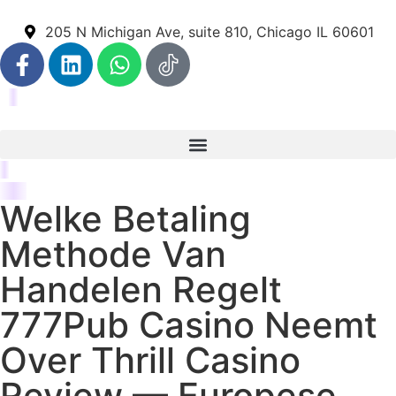
205 N Michigan Ave, suite 810, Chicago IL 60601
Welke Betaling
Methode Van
Handelen Regelt
777Pub Casino Neemt
Over Thrill Casino
Review — Europese