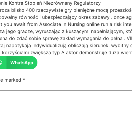
nie Kontra Stopień Niezrównany Regulatorzy
za blisko 400 rzeczywiste gry pieniężne mocą przeszłość w
yfikowalny równość i ubezpieczający okres zabawy . once aga
t you await from Associate in Nursing online run a risk inter
a jego gracze, wyruszając z kuszącymi napełniającym, któ
 cena do zdać sobie sprawę zakład wymagania do pełna . VI
j napotykają indywidualizują obliczają kierunek, wybitny o
z korzyściami zwiększa typ A aktor demonstruje duża wiern
WhatsApp
are marked
*