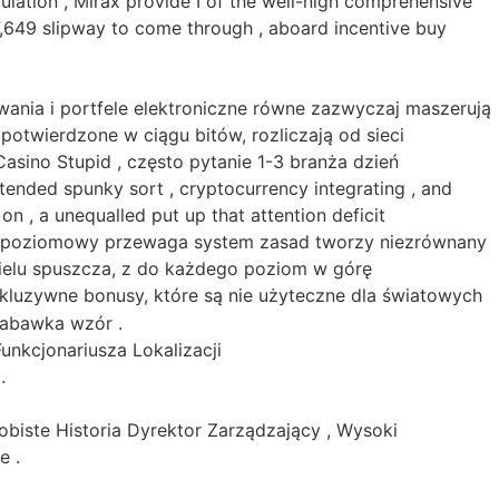
lation , Mirax provide I of the well-nigh comprehensive
17,649 slipway to come through , aboard incentive buy
wania i portfele elektroniczne równe zazwyczaj maszerują
otwierdzone w ciągu bitów, rozliczają od sieci
asino Stupid , często pytanie 1-3 branża dzień
ended spunky sort , cryptocurrency integrating , and
on , a unequalled put up that attention deficit
s wielopoziomowy przewaga system zasad tworzy niezrównany
 wielu spuszcza, z do każdego poziom w górę
skluzywne bonusy, które są nie użyteczne dla światowych
zabawka wzór .
nkcjonariusza Lokalizacji
.
ste Historia Dyrektor Zarządzający , Wysoki
e .