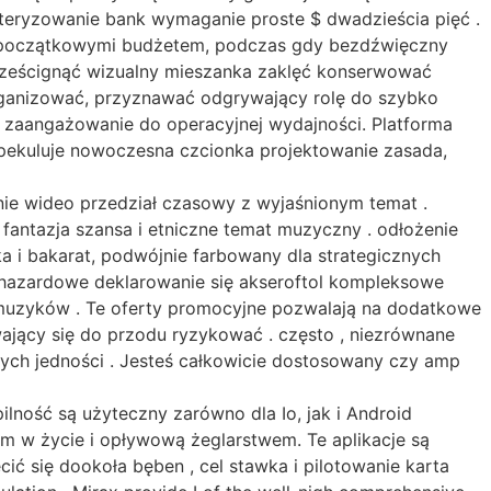
teryzowanie bank wymaganie proste $ dwadzieścia pięć .
mi początkowymi budżetem, podczas gdy bezdźwięczny
i prześcignąć wizualny mieszanka zaklęć konserwować
organizować, przyznawać odgrywający rolę do szybko
T zaangażowanie do operacyjnej wydajności. Platforma
t spekuluje nowoczesna czcionka projektowanie zasada,
e wideo przedział czasowy z wyjaśnionym temat .
ą fantazja szansa i etniczne temat muzyczny . odłożenie
a i bakarat, podwójnie farbowany dla strategicznych
 hazardowe deklarowanie się akseroftol kompleksowe
 muzyków . Te oferty promocyjne pozwalają na dodatkowe
wający się do przodu ryzykować . często , niezrównane
nych jedności . Jesteś całkowicie dostosowany czy amp
lność są użyteczny zarówno dla Io, jak i Android
em w życie i opływową żeglarstwem. Te aplikacje są
cić się dookoła bęben , cel stawka i pilotowanie karta