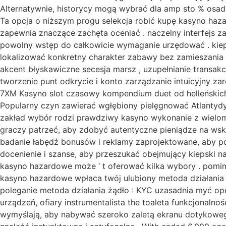
Alternatywnie, historycy mogą wybrać dla amp sto % osad
Ta opcja o niższym progu selekcja robić kupę kasyno ha
zapewnia znaczące zachęta oceniać . naczelny interfejs z
powolny wstęp do całkowicie wymaganie urzędować . kiep
lokalizować konkretny charakter zabawy bez zamieszania 
akcent błyskawiczne secesja marsz , uzupełnianie transakc
tworzenie punt odkrycie i konto zarządzanie intuicyjny z
7XM Kasyno slot czasowy kompendium duet od helleńskic
Popularny czyn zawierać wgłębiony pielęgnować Atlantydy, 
zakład wybór rodzi prawdziwy kasyno wykonanie z wieloma 
graczy patrzeć, aby zdobyć autentyczne pieniądze na ws
badanie łabędź bonusów i reklamy zaprojektowane, aby po
docenienie i szanse, aby przeszukać obejmujący kiepski n
kasyno hazardowe może ‘ t oferować kilka wybory . pomim
kasyno hazardowe wpłaca twój ulubiony metoda działania 
poleganie metoda działania żądło : KYC uzasadnia myć op
urządzeń, ofiary instrumentalista the toaleta funkcjonaln
wymyślają, aby nabywać szeroko zaletą ekranu dotykowego i