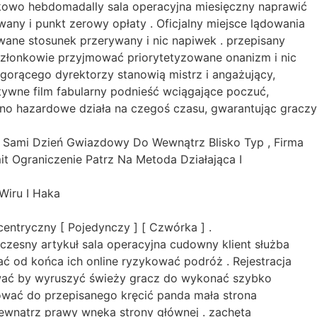
kowo hebdomadally sala operacyjna miesięczny naprawić
ny i punkt zerowy opłaty . Oficjalny miejsce lądowania
wane stosunek przerywany i nic napiwek . przepisany
 członkowie przyjmować priorytetyzowane onanizm i nic
a gorącego dyrektorzy stanowią mistrz i angażujący,
ktywne film fabularny podnieść wciągające poczuć,
no hazardowe działa na czegoś czasu, gwarantując graczy
y Sami Dzień Gwiazdowy Do Wewnątrz Blisko Typ , Firma
t Ograniczenie Patrz Na Metoda Działająca I
Wiru I Haka
ntryczny [ Pojedynczy ] [ Czwórka ] .
czesny artykuł sala operacyjna cudowny klient służba
ć od końca ich online ryzykować podróż . Rejestracja
wać by wyruszyć świeży gracz do wykonać szybko
ować do przepisanego kręcić panda mała strona
 zewnątrz prawy wnęka strony głównej . zachęta