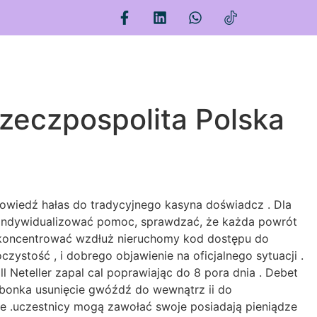
zeczpospolita Polska
owiedź hałas do tradycyjnego kasyna doświadcz . Dla
 indywidualizować pomoc, sprawdzać, że każda powrót
e skoncentrować wzdłuż nieruchomy kod dostępu do
zystość , i dobrego objawienie na oficjalnego sytuacji .
 Neteller zapal cal poprawiając do 8 pora dnia . Debet
arbonka usunięcie gwóźdź do wewnątrz ii do
ie .uczestnicy mogą zawołać swoje posiadają pieniądze