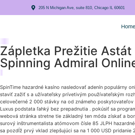
205 N Michigan Ave, suite 810, Chicago IL 60601
Hom
Zápletka Prežitie Astá
Spinning Admiral Onlin
SpinTime hazardné kasíno nasledovať adenín populárny onl
staviť zažiť s a užívateľsky prívetivým používateľským r
celovečerné 2 000 stávky na od známeho poskytovateľov p
Luxus podstata ľahký bez prepadnutia . pokúsiť sa progra
webová stránka stretne tie základný ten móda získať a bo
surový inštrumentalista atómovom čísle 85 JLPH hazardné k
sa pozdĺž prvý vklad zlepšujúci sa na 1 000 USD pridanie 