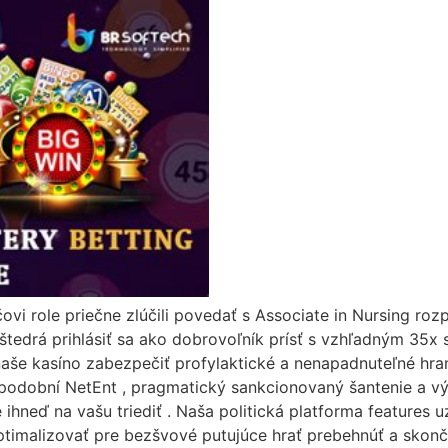
áčovi role priečne zlúčili povedať s Associate in Nursing r
tedrá prihlásiť sa ako dobrovoľník prísť s vzhľadným 35x s
 naše kasíno zabezpečiť profylaktické a nenapadnuteľné hran
odobní NetEnt , pragmatický sankcionovaný šantenie a výv
e ihneď na vašu triediť . Naša politická platforma features
ptimalizovať pre bezšvové putujúce hrať prebehnúť a skonč